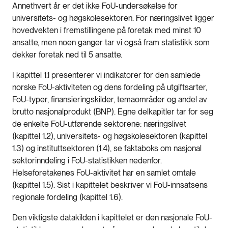
Annethvert år er det ikke FoU-undersøkelse for
universitets- og høgskolesektoren. For næringslivet ligger
hovedvekten i fremstillingene på foretak med minst 10
ansatte, men noen ganger tar vi også fram statistikk som
dekker foretak ned til 5 ansatte.
I kapittel 1.1 presenterer vi indikatorer for den samlede
norske FoU-aktiviteten og dens fordeling på utgiftsarter,
FoU-typer, finansieringskilder, temaområder og andel av
brutto nasjonalprodukt (BNP). Egne delkapitler tar for seg
de enkelte FoU-utførende sektorene: næringslivet
(kapittel 1.2), universitets- og høgskolesektoren (kapittel
1.3) og instituttsektoren (1.4), se faktaboks om nasjonal
sektorinndeling i FoU-statistikken nedenfor.
Helseforetakenes FoU-aktivitet har en samlet omtale
(kapittel 1.5). Sist i kapittelet beskriver vi FoU-innsatsens
regionale fordeling (kapittel 1.6).
Den viktigste datakilden i kapittelet er den nasjonale FoU-