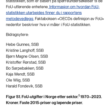
statistikken, som er basert på spørreundersøkelser til de
FoU-utførende enhetene.
Informasjon om hvordan FoU-
statistikken utarbeides finner du i rapportens
metodevedlegg.
Faktaboksen «OECDs definisjon av FoU»
nedenfor beskriver hva vi måler i FoU-statistikken.
Bidragsytere:
Hebe Gunnes, SSB
Kristine Langhoff, SSB
Bjørn Magne Olsen, SSB
Kristoffer Rørstad, SSB
Bo Sarpebakken, SSB
Kaja Wendt, SSB
Ole Wiig, SSB
Harald Fondevik, SSB
1
Figur S1. FoU-utgifter i Norge etter sektor.
1970–2023.
Kroner. Faste 2015-priser og løpende priser.