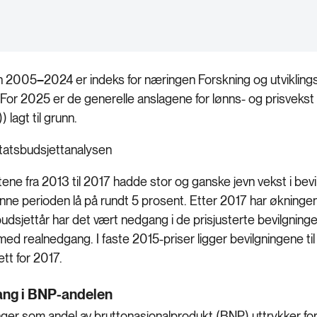
en 2005
–
2024 er indeks for næringen Forskning og utviklingsa
For 2025 er de generelle anslagene for lønns- og prisvekst 
 lagt til grunn.
Statsbudsjettanalysen
ene fra 2013 til 2017 hadde stor og ganske jevn vekst i bevil
enne perioden lå på rundt 5 prosent. Etter 2017 har økningen 
e budsjettår har det vært nedgang i de prisjusterte bevilgning
ed realnedgang. I faste 2015-priser ligger bevilgningene t
ett for 2017.
ang i BNP-andelen
ger som andel av bruttonasjonalprodukt (BNP) uttrykker for