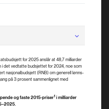
tatsbudsjett for 2025 anslår at 48,7 milliarder
enn i det vedtatte budsjettet for 2024, noe som
dert nasjonalbudsjett (RNB) om generell lønns-
nedgang på 3 prosent sammenlignet med
1
Løpende og faste 2015-priser
i milliarder
05–2025.