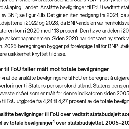
diskaping i landet. Anslåtte bevilgninger til FoU i vedtatt s
av BNP, se figur 4.1b. Det gir en liten nedgang fra 2024, da
 budsjettene i 2022 og 2023, da BNP-andelen var henholdsvi
atoren kom i 2020 med 1,13 prosent. Den høye andelen i 20
e av koronapandemien. Siden 2020 har det vært ny sterk vek
en. 2025-beregningen bygger på foreløpige tall for BNP-utvik
 være usikkerhet knyttet til disse.
r til FoU faller målt mot totale bevilgninger
ser vi at de anslåtte bevilgningene til FoU er beregnet å ut
overføringer til Statens pensjonsfond utland, Statens pensj
laveste nivået som er målt for denne indikatoren siden 2005.
 til FoU utgjorde fra 4,24 til 4,27 prosent av de totale bevil
nslåtte bevilgninger til FoU over vedtatt statsbudsjett
1
 av totale bevilgninger
over statsbudsjettet. 2005–20