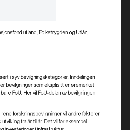
ensjonsfond utland, Folketrygden og Utlån,
sert i syv bevilgningskategorier. Inndelingen
er bevilgninger som eksplisitt er øremerket
bare FoU. Her vil FoU-delen av bevilgningen
e rene forskningsbevilgninger vil andre faktorer
ikling fra år til år. Det vil for eksempel
g investeringer i infrastruktur.