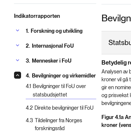
Bevilgn
Indikatorrapporten
1.
Forskning og utvikling
Statsbu
2.
Internasjonal FoU
3.
Mennesker i FoU
Betydelig 
Analysen av b
4.
Bevilgninger og virkemidler
kroner vil gå
4.1
Bevilgninger til FoU over
gir en nomine
statsbudsjettet
og prisvekst 
bevilgningene 
4.2
Direkte bevilgninger til FoU
Figur 4.1a A
4.3
Tildelinger fra Norges
kroner (vens
forskningsråd