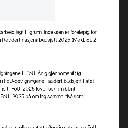
rbeid lagt til grunn. Indeksen er foreløpig for
i Revidert nasjonalbudsjett 2025 (Meld. St. 2
gningene til FoU. Årlig gjennomsnittlig
i FoU-bevilgningene i saldert budsjett flatet
ene til FoU. 2025 føyer seg inn blant
il FoU i 2025 på om lag samme nivå som i
holdet mellom antatt offentlig satsing på FoU