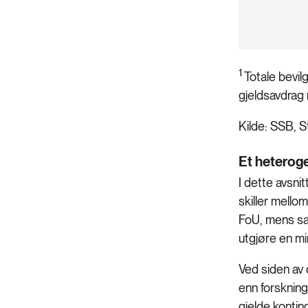
1
Totale bevil
gjeldsavdrag
Kilde: SSB, 
Et heterog
I dette avsni
skiller mello
FoU, mens sa
utgjøre en m
Ved siden av 
enn forskning
gjelde konting