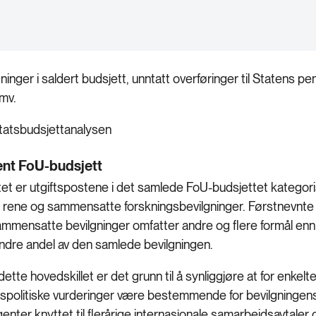
gninger i saldert budsjett, unntatt overføringer til Statens p
 mv.
Statsbudsjettanalysen
ent FoU-budsjett
ttet er utgiftspostene i det samlede FoU-budsjettet kategori
m rene og sammensatte forskningsbevilgninger. Førstnevnte 
mmensatte bevilgninger omfatter andre og flere formål enn 
indre andel av den samlede bevilgningen.
dette hovedskillet er det grunn til å synliggjøre at for enkelt
spolitiske vurderinger være bestemmende for bevilgningens utv
enter knyttet til flerårige internasjonale samarbeidsavtaler o