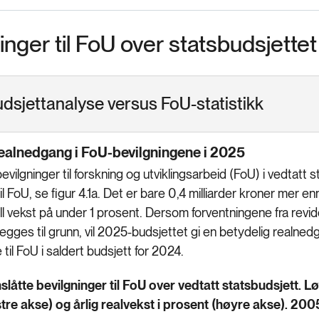
inger til FoU over statsbudsjettet
dsjettanalyse versus FoU-statistikk
realnedgang i FoU-bevilgningene i 2025
evilgninger til forskning og utviklingsarbeid (FoU) i vedtatt s
 til FoU, se figur 4.1a. Det er bare 0,4 milliarder kroner mer 
ll vekst på under 1 prosent. Dersom forventningene fra revi
legges til grunn, vil 2025-budsjettet gi en betydelig real
til FoU i saldert budsjett for 2024.
nslåtte bevilgninger til FoU over vedtatt statsbudsjett. 
tre akse) og årlig realvekst i prosent (høyre akse). 20