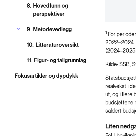
8.
Hovedfunn og
perspektiver
9.
Metodevedlegg
1
For period
2022
–
2024. 
10.
Litteraturoversikt
(2024–2025))
11.
Figur- og tallgrunnlag
Kilde: SSB, 
Fokusartikler og dypdykk
Statsbudsjett
realvekst i d
ut, og i fler
budsjettene m
saldert budsj
Liten nedg
FoU-bevilgnin