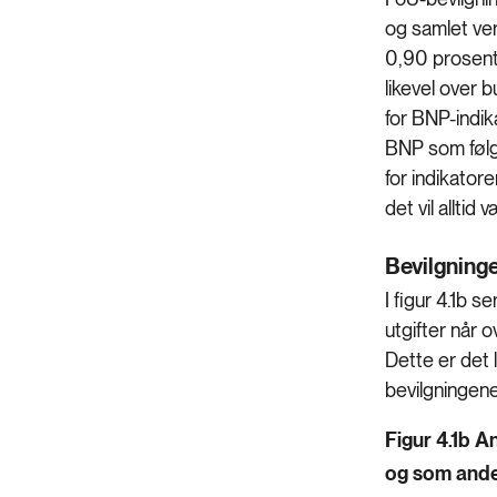
og samlet ver
0,90 prosent 
likevel over
for BNP-indik
BNP som følg
for indikator
det vil alltid
Bevilgninge
I figur 4.1b 
utgifter når 
Dette er det 
bevilgningene
Figur 4.1b A
og som andel