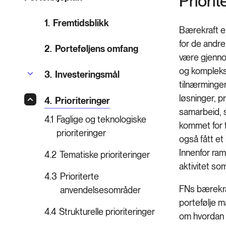
Priorit
1.
Fremtidsblikk
Bærekraft er
for de andre
2.
Porteføljens omfang
være gjennom
og kompleksi
3.
Investeringsmål
tilnærminger
løsninger, p
4.
Prioriteringer
samarbeid, 
4.1
Faglige og teknologiske
kommet for f
prioriteringer
også fått et
Innenfor ram
4.2
Tematiske prioriteringer
aktivitet so
4.3
Prioriterte
FNs bærekraf
anvendelsesområder
portefølje m
4.4
Strukturelle prioriteringer
om hvordan v