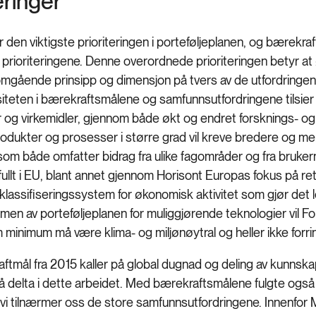
eringer
 den viktigste prioriteringen i porteføljeplanen, og bærekra
 prioriteringene. Denne overordnede prioriteringen betyr at
gående prinsipp og dimensjon på tvers av de utfordringene
teten i bærekraftsmålene og samfunnsutfordringene tilsier 
 og virkemidler, gjennom både økt og endret forsknings- og 
rodukter og prosesser i større grad vil kreve bredere og mer
som både omfatter bidrag fra ulike fagområder og fra bruke
ullt i EU, blant annet gjennom Horisont Europas fokus på rett
 klassifiseringssystem for økonomisk aktivitet som gjør det 
men av porteføljeplanen for muliggjørende teknologier vil For
m minimum må være klima- og miljønøytral og heller ikke for
tmål fra 2015 kaller på global dugnad og deling av kunnska
å delta i dette arbeidet. Med bærekraftsmålene fulgte også 
i tilnærmer oss de store samfunnsutfordringene. Innenfor M