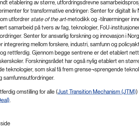
ndt etablering av større, utfordringsdrevne samarbeidsprosje
rimenter for transformative endringer: Senter for digitalt liv 
om utfordrer
state of the art
-metodikk og -tilnærminger inne
nært samarbeid på tvers av fag, teknologier, FoU-institusjo
rdringer. Senter for ansvarlig forskning og innovasjon i N
integrering mellom forskere, industri, samfunn og policyaktøre
og rettferdig. Gjennom begge sentrene er det etablert nettv
rskerskoler. Forskningsrådet har også nylig etablert en størr
de teknologier, som skal få frem grense¬sprengende teknolo
g samfunnsutfordringer.
ferdig omstilling for alle (
Just Transition Mechanism (JTM)
)
Deal)
.
 side