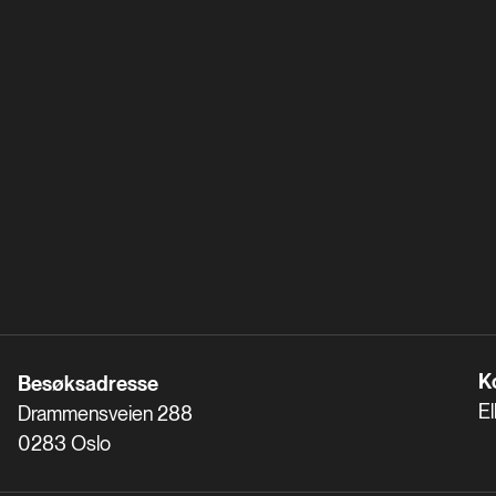
K
Besøksadresse
El
Drammensveien 288
0283 Oslo