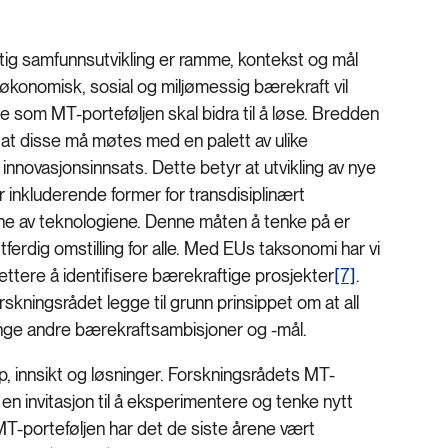
ftig samfunnsutvikling er ramme, kontekst og mål
 økonomisk, sosial og miljømessig bærekraft vil
 som MT-porteføljen skal bidra til å løse. Bredden
at disse må møtes med en palett av ulike
innovasjonsinnsats. Dette betyr at utvikling av nye
 inkluderende former for transdisiplinært
rne av teknologiene. Denne måten å tenke på er
ferdig omstilling for alle. Med EUs taksonomi har vi
lettere å identifisere bærekraftige prosjekter
[7]
.
skningsrådet legge til grunn prinsippet om at all
ringe andre bærekraftsambisjoner og -mål.
p, innsikt og løsninger. Forskningsrådets MT-
en invitasjon til å eksperimentere og tenke nytt
T-porteføljen har det de siste årene vært