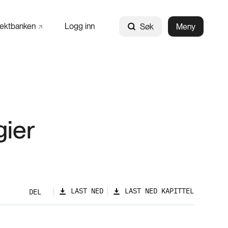
jektbanken
Logg inn
Søk
Meny
gier
LAST NED
LAST NED KAPITTEL
DEL