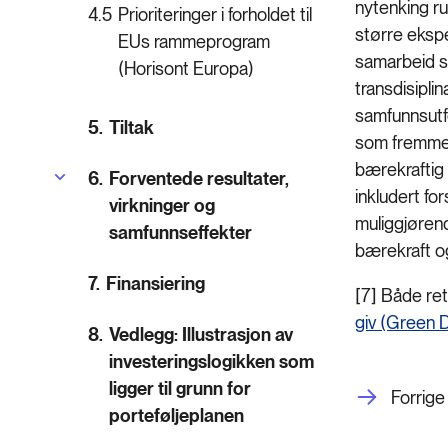
nytenking ru
4.5
Prioriteringer i forholdet til
større ekspe
EUs rammeprogram
samarbeid s
(Horisont Europa)
transdisipli
samfunnsutfo
5.
Tiltak
som fremmer 
bærekraftig 
6.
Forventede resultater,
inkludert fo
virkninger og
muliggjøren
samfunnseffekter
bærekraft o
7.
Finansiering
[7] Både rett
giv (Green 
8.
Vedlegg: Illustrasjon av
investeringslogikken som
ligger til grunn for
Forrige
porteføljeplanen