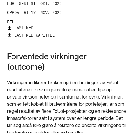
PUBLISERT 31. OKT. 2022
OPPDATERT 17. NOV. 2022
DEL
LAST NED
LAST NED KAPITTEL
Forventede virkninger
(outcome)
Virkninger indikerer bruken og bearbeidingen av FoUoI-
resultatene i forskningsinstitusjonene, i offentlige og
private virksomheter og i samfunnet for øvrig. Virkninger,
som er tett koblet til brukermålene for porteføljen, er som
regel resultat av flere FoUoI-prosjekter og en rekke andre
innsatsfaktorer satt i system over en lengre periode. Det
lar seg altså ikke gjøre å relatere de enkelte virkningene til
bestemte prosjekter eller virkemidler.