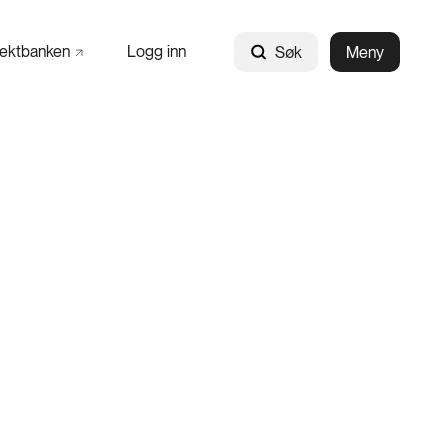
jektbanken
Logg inn
Søk
Meny