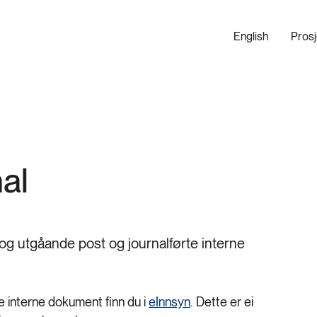
English
Pros
al
og utgåande post og journalførte interne
e interne dokument finn du i
eInnsyn
. Dette er ei