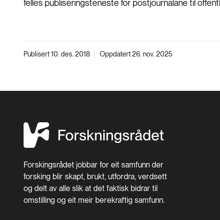
felles publiseringsteneste for postjournalane til offe
Publisert 10. des. 2018
Oppdatert 26. nov. 2025
Forskingsrådet jobbar for eit samfunn der
forsking blir skapt, brukt, utfordra, verdsett
og delt av alle slik at det faktisk bidrar til
omstilling og eit meir berekraftig samfunn.