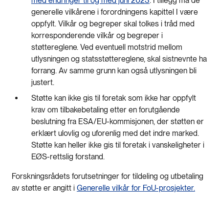
med endringer til og med juni 2023
. I tillegg må de
generelle vilkårene i forordningens kapittel I være
oppfylt. Vilkår og begreper skal tolkes i tråd med
korresponderende vilkår og begreper i
støttereglene. Ved eventuell motstrid mellom
utlysningen og statsstøttereglene, skal sistnevnte ha
forrang. Av samme grunn kan også utlysningen bli
justert.
Støtte kan ikke gis til foretak som ikke har oppfylt
krav om tilbakebetaling etter en forutgående
beslutning fra ESA/EU-kommisjonen, der støtten er
erklært ulovlig og uforenlig med det indre marked.
Støtte kan heller ikke gis til foretak i vanskeligheter i
EØS-rettslig forstand.
Forskningsrådets forutsetninger for tildeling og utbetaling
av støtte er angitt i
Generelle vilkår for FoU-prosjekter.