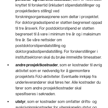
knyttet til forskertid (inkludert stipendiatstillinger og
prosjektleders stilling) ved
forskningsorganisasjonene som deltar i prosjektet.
For doktorgradsstipend er støtten begrenset oppad
til tre årsverk. For postdoktorstipend er støtten
begrenset til å vare i minimum tre år og i maksimum
fire år. Se våre nettsider om
postdoktorstipendiatstilling og
doktorgradsstipendiatstilling. For forskerstillinger i
instituttsektoren skal du bruke innmeldte timesatser.
andre prosjektkostnader
, som er kostnader til øvrig
aktivitet som er nødvendig for å gjennomføre
prosjektets FoU-aktiviteter. Eventuelle innkjøp fra
underleverandører skal føres her. Alle kostnader du
fører som andre prosjektkostnader skal
spesifiseres i søknaden.
utstyr
, som er kostnader som omfatter drifts- og
avskrivningskostnader for vitenskapelig utstyr og