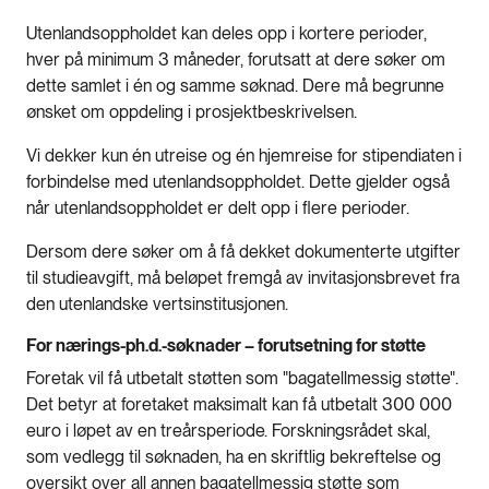
Utenlandsoppholdet kan deles opp i kortere perioder,
hver på minimum 3 måneder, forutsatt at dere søker om
dette samlet i én og samme søknad. Dere må begrunne
ønsket om oppdeling i prosjektbeskrivelsen.
Vi dekker kun én utreise og én hjemreise for stipendiaten i
forbindelse med utenlandsoppholdet. Dette gjelder også
når utenlandsoppholdet er delt opp i flere perioder.
Dersom dere søker om å få dekket dokumenterte utgifter
til studieavgift, må beløpet fremgå av invitasjonsbrevet fra
den utenlandske vertsinstitusjonen.
For nærings-ph.d.-søknader – forutsetning for støtte
Foretak vil få utbetalt støtten som "bagatellmessig støtte".
Det betyr at foretaket maksimalt kan få utbetalt 300 000
euro i løpet av en treårsperiode. Forskningsrådet skal,
som vedlegg til søknaden, ha en skriftlig bekreftelse og
oversikt over all annen bagatellmessig støtte som