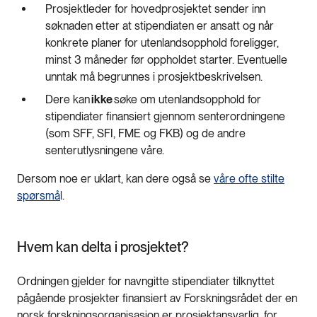
Prosjektleder for hovedprosjektet sender inn
søknaden etter at stipendiaten er ansatt og når
konkrete planer for utenlandsopphold foreligger,
minst 3 måneder før oppholdet starter. Eventuelle
unntak må begrunnes i prosjektbeskrivelsen.
Dere kan
ikke
søke om utenlandsopphold for
stipendiater finansiert gjennom senterordningene
(som SFF, SFI, FME og FKB) og de andre
senterutlysningene våre.
Dersom noe er uklart, kan dere også se
våre ofte stilte
spørsmå
l.
Hvem kan delta i prosjektet?
Ordningen gjelder for navngitte stipendiater tilknyttet
pågående prosjekter finansiert av Forskningsrådet der en
norsk forskningsorganisasjon er prosjektansvarlig, for