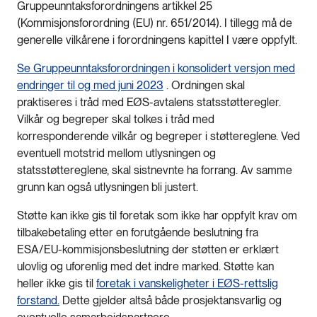
Gruppeunntaksforordningens artikkel 25
(Kommisjonsforordning (EU) nr. 651/2014). I tillegg må de
generelle vilkårene i forordningens kapittel I være oppfylt.
Se Gruppeunntaksforordningen i konsolidert versjon med
endringer til og med juni 2023
. Ordningen skal
praktiseres i tråd med EØS-avtalens statsstøtteregler.
Vilkår og begreper skal tolkes i tråd med
korresponderende vilkår og begreper i støttereglene. Ved
eventuell motstrid mellom utlysningen og
statsstøttereglene, skal sistnevnte ha forrang. Av samme
grunn kan også utlysningen bli justert.
Støtte kan ikke gis til foretak som ikke har oppfylt krav om
tilbakebetaling etter en forutgående beslutning fra
ESA/EU-kommisjonsbeslutning der støtten er erklært
ulovlig og uforenlig med det indre marked. Støtte kan
heller ikke gis til
foretak i vanskeligheter i EØS-rettslig
forstand.
Dette gjelder altså både prosjektansvarlig og