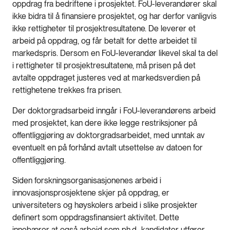
oppdrag fra bedriftene i prosjektet. FoU-leverandører skal
ikke bidra til å finansiere prosjektet, og har derfor vanligvis
ikke rettigheter til prosjektresultatene. De leverer et
arbeid på oppdrag, og får betalt for dette arbeidet til
markedspris. Dersom en FoU-leverandør likevel skal ta del
i rettigheter til prosjektresultatene, må prisen på det
avtalte oppdraget justeres ved at markedsverdien på
rettighetene trekkes fra prisen.
Der doktorgradsarbeid inngår i FoU-leverandørens arbeid
med prosjektet, kan dere ikke legge restriksjoner på
offentliggjøring av doktorgradsarbeidet, med unntak av
eventuelt en på forhånd avtalt utsettelse av datoen for
offentliggjøring.
Siden forskningsorganisasjonenes arbeid i
innovasjonsprosjektene skjer på oppdrag, er
universiteters og høyskolers arbeid i slike prosjekter
definert som oppdragsfinansiert aktivitet. Dette
innebærer at også arbeid som ph.d.-kandidater utfører,