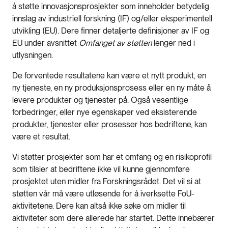
å støtte innovasjonsprosjekter som inneholder betydelig
innslag av industriell forskning (IF) og/eller eksperimentell
utvikling (EU). Dere finner detaljerte definisjoner av IF og
EU under avsnittet
Omfanget av støtten
lenger ned i
utlysningen.
De forventede resultatene kan være et nytt produkt, en
ny tjeneste, en ny produksjonsprosess eller en ny måte å
levere produkter og tjenester på. Også vesentlige
forbedringer, eller nye egenskaper ved eksisterende
produkter, tjenester eller prosesser hos bedriftene, kan
være et resultat.
Vi støtter prosjekter som har et omfang og en risikoprofil
som tilsier at bedriftene ikke vil kunne gjennomføre
prosjektet uten midler fra Forskningsrådet. Det vil si at
støtten vår må være utløsende for å iverksette FoU-
aktivitetene. Dere kan altså ikke søke om midler til
aktiviteter som dere allerede har startet. Dette innebærer