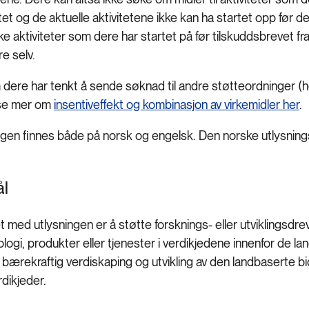
et og de aktuelle aktivitetene ikke kan ha startet opp før de
kke aktiviteter som dere har startet på før tilskuddsbrevet f
re selv.
dere har tenkt å sende søknad til andre støtteordninger (
ese mer om
insentiveffekt og kombinasjon av virkemidler her
.
ngen finnes både på norsk og engelsk. Den norske utlysnings
l
 med utlysningen er å støtte forsknings- eller utviklingsdr
ologi, produkter eller tjenester i verdikjedene innenfor de 
il bærekraftig verdiskaping og utvikling av den landbaserte
rdikjeder.