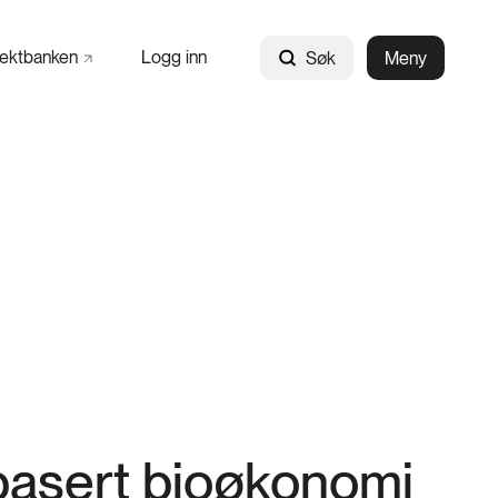
jektbanken
Logg inn
Søk
Meny
dbasert bioøkonomi