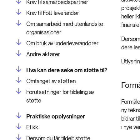
Krav til samarbeidspartner
prosjekt
Krav til FoU leverandør
heller i
Om samarbeid med utenlandske
finansie
organisasjoner
Dersom 
Om bruk av underleverandører
dere l
Andre aktører
Utlysni
Hva kan dere søke om støtte til?
Omfanget av støtten
Formå
Forutsetninger for tildeling av
støtte
Formålet
ny tekn
Praktiske opplysninger
bidrar t
i nye ve
Etikk
Dersom du får tildelt støtte