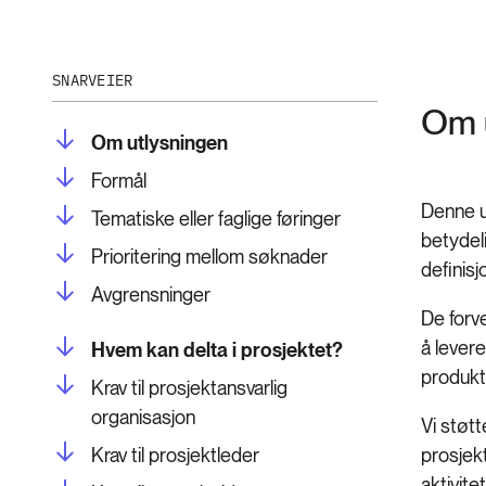
SNARVEIER
Om 
Om utlysningen
Formål
Denne u
Tematiske eller faglige føringer
betydeli
Prioritering mellom søknader
definisj
Avgrensninger
De forv
å lever
Hvem kan delta i prosjektet?
produkte
Krav til prosjektansvarlig
organisasjon
Vi støtt
Krav til prosjektleder
prosjekt
aktivite