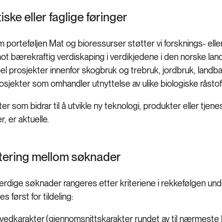
iske eller faglige føringer
 porteføljen Mat og bioressurser støtter vi forsknings- elle
mot bærekraftig verdiskaping i verdikjedene i den norske la
 prosjekter innenfor skogbruk og trebruk, jordbruk, landbase
osjekter som omhandler utnyttelse av ulike biologiske råstof
er som bidrar til å utvikle ny teknologi, produkter eller tjenes
r, er aktuelle.
itering mellom søknader
erdige søknader rangeres etter kriteriene i rekkefølgen u
es først for tildeling:
vedkarakter (gjennomsnittskarakter rundet av til nærmeste h