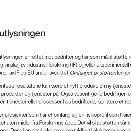
utlysningen
tlysningen er rettet mot bedrifter og har som mål å støtte
g innslag av industriell forskning (IF) og/eller eksperimentell 
oner av IF og EU under avsnittet
Omfanget av støtten
lenger
entede resultatene kan være et nytt produkt, en ny tjenest
e produkter og tjenester på. Også vesentlige forbedringer,
r, tjenester eller prosesser hos bedriftene, kan være et res
er prosjekter som har et omfang og en risikoprofil som tilsie
et uten midler fra Forskningsrådet. Det vil si at støtten vår
tene. Dere kan altså ikke søke om midler til aktiviteter som 