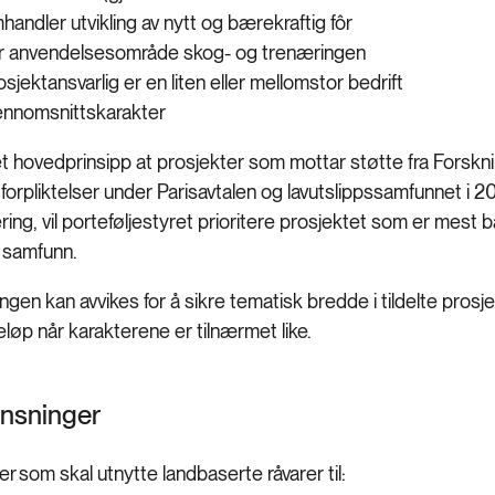
handler utvikling av nytt og bærekraftig fôr
r anvendelsesområde skog- og trenæringen
osjektansvarlig er en liten eller mellomstor bedrift
ennomsnittskarakter
et hovedprinsipp at prosjekter som mottar støtte fra Forskn
orpliktelser under Parisavtalen og lavutslippssamfunnet i 2050.
ering, vil porteføljestyret prioritere prosjektet som er mest 
g samfunn.
gen kan avvikes for å sikre tematisk bredde i tildelte prosje
eløp når karakterene er tilnærmet like.
nsninger
 som skal utnytte landbaserte råvarer til: