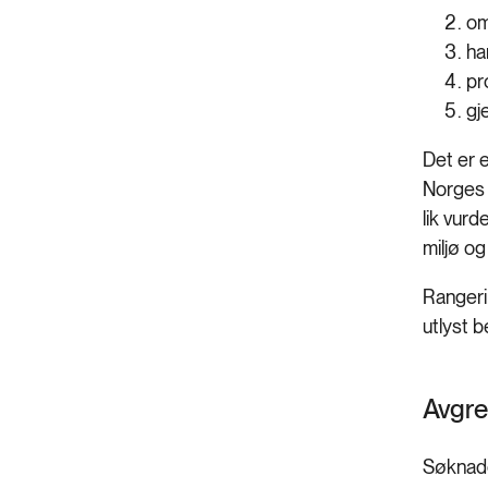
om
ha
pr
gj
Det er 
Norges f
lik vurd
miljø o
Rangerin
utlyst b
Avgre
Søknader