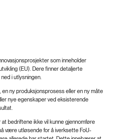
 innovasjonsprosjekter som inneholder
utvikling (EU). Dere finner detaljerte
 ned i utlysningen.
e, en ny produksjonsprosess eller en ny måte
 eller nye egenskaper ved eksisterende
ultat.
r at bedriftene ikke vil kunne gjennomføre
 må være utløsende for å iverksette FoU-
dere allerede har startet. Dette innebærer at