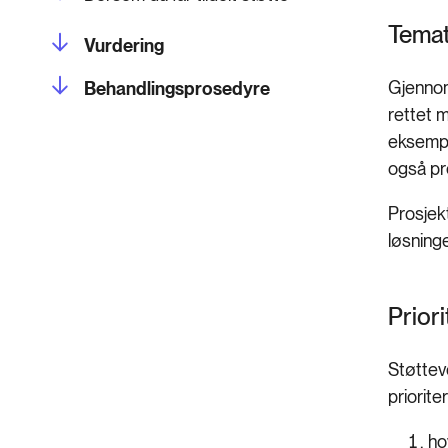
Temat
Vurdering
Gjennom
Behandlingsprosedyre
rettet 
eksempel
også pr
Prosjekt
løsninge
Prior
Støttev
prioriter
ho