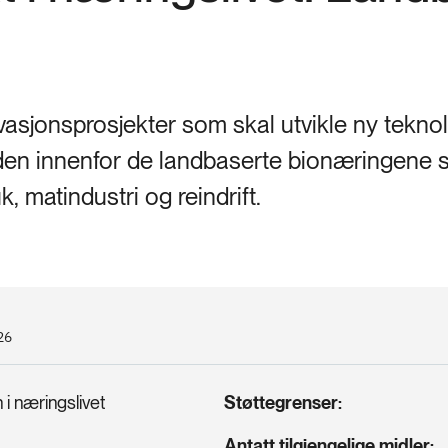
vasjonsprosjekter som skal utvikle ny teknol
kjeden innenfor de landbaserte bionæringene
, matindustri og reindrift.
26
 i næringslivet
Støttegrenser
Antatt tilgjengelige midler