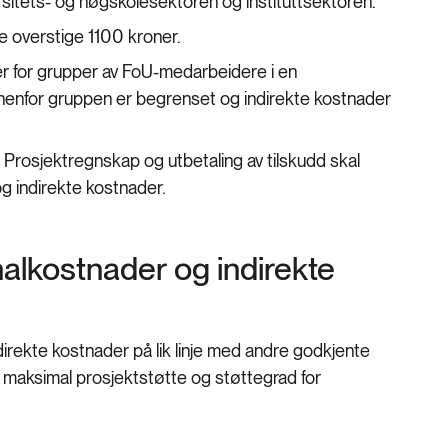
ersitets- og høgskolesektoren og instituttsektoren.
e overstige 1100 kroner.
tser for grupper av FoU-medarbeidere i en
 innenfor gruppen er begrenset og indirekte kostnader
 Prosjektregnskap og utbetaling av tilskudd skal
og indirekte kostnader.
nalkostnader og indirekte
irekte kostnader på lik linje med andre godkjente
vi maksimal prosjektstøtte og støttegrad for