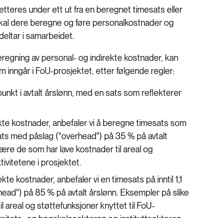
tteres under ett ut fra en beregnet timesats eller
skal dere beregne og føre personalkostnader og
deltar i samarbeidet.
eregning av personal- og indirekte kostnader, kan
 inngår i FoU-prosjektet, etter følgende regler:
kt i avtalt årslønn, med en sats som reflekterer
kte kostnader, anbefaler vi å beregne timesats som
ksats med påslag ("overhead") på 35 % på avtalt
være de som har lave kostnader til areal og
ivitetene i prosjektet.
kte kostnader, anbefaler vi en timesats på inntil 1,1
erhead") på 85 % på avtalt årslønn. Eksempler på slike
l areal og støttefunksjoner knyttet til FoU-