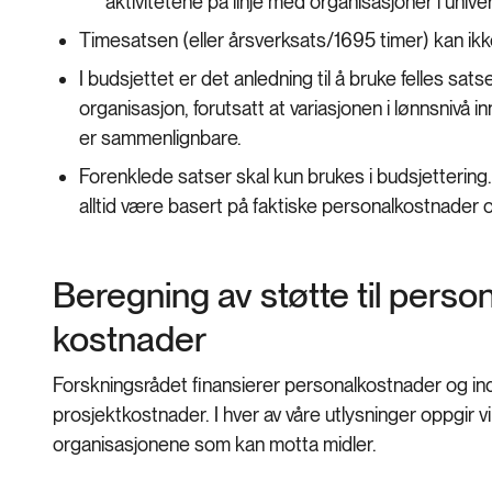
aktivitetene på linje med organisasjoner i univ
Timesatsen (eller årsverksats/1695 timer) kan ikk
I budsjettet er det anledning til å bruke felles sa
organisasjon, forutsatt at variasjonen i lønnsnivå
er sammenlignbare.
Forenklede satser skal kun brukes i budsjettering.
alltid være basert på faktiske personalkostnader 
Beregning av støtte til perso
kostnader
Forskningsrådet finansierer personalkostnader og ind
prosjektkostnader. I hver av våre utlysninger oppgir 
organisasjonene som kan motta midler.