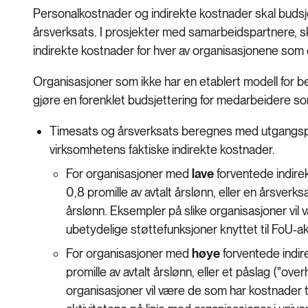
Personalkostnader og indirekte kostnader skal budsje
årsverksats. I prosjekter med samarbeidspartnere, 
indirekte kostnader for hver av organisasjonene som 
Organisasjoner som ikke har en etablert modell for b
gjøre en forenklet budsjettering for medarbeidere som
Timesats og årsverksats beregnes med utgangspun
virksomhetens faktiske indirekte kostnader.
For organisasjoner med
lave
forventede indire
0,8 promille av avtalt årslønn, eller en årsver
årslønn. Eksempler på slike organisasjoner vil 
ubetydelige støttefunksjoner knyttet til FoU-akt
For organisasjoner med
høye
forventede indire
promille av avtalt årslønn, eller et påslag ("ov
organisasjoner vil være de som har kostnader ti