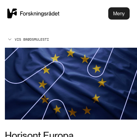
Meny
VIS BRØDSMULESTI
Horisont Europa