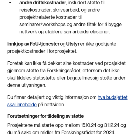
andre driftskostnader
, inkludert støtte til
reisekostnader, skrivearbeid, og andre
prosjektrelaterte kostnader til
seminarer/workshops og andre tiltak for å bygge
nettverk og etablere samarbeidsrelasjoner.
Innkjøp av FoU-tjenester
og
Utstyr
er ikke godkjente
prosjektkostnader i forprosjektet.
Foretak kan ikke få dekket sine kostnader ved prosjektet
gjennom støtte fra Forskningsrådet, ettersom det ikke
skal tildeles statsstøtte eller bagatellmessig støtte under
denne utlysningen.
Du finner detaljert og viktig informasjon om
hva budsjettet
skal inneholde
på nettsiden.
Forutsetninger for tildeling av støtte
Prosjektene må starte opp mellom 15.10.24 og 31.12.24 og
du må søke om midler fra Forskningsrådet for 2024.