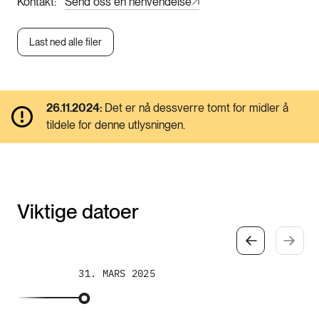
Kontakt
Send oss en henvendelse
Last ned alle filer
26.11.2024:
Det er nå dessverre tomt for midler å
tildele for denne utlysningen.
Viktige datoer
31. MARS 2025