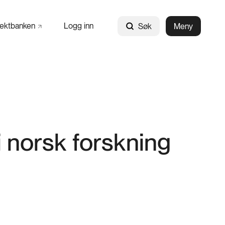
jektbanken
Logg inn
Søk
Meny
i norsk forskning