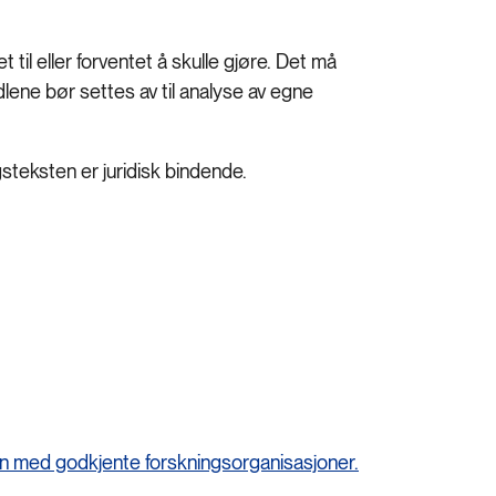
et til eller forventet å skulle gjøre. Det må
dlene bør settes av til analyse av egne
steksten er juridisk bindende.
en med godkjente forskningsorganisasjoner.