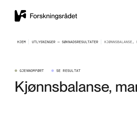
HJEM
UTLYSNINGER — SØKNADSRESULTATER
KJØNNSBALANSE, 
GJENNOMFØRT
SE RESULTAT
Kjønnsbalanse, man