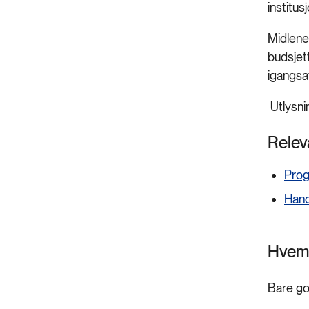
institus
Midlene 
budsjett
igangsat
Utlysni
Relev
Pro
Hand
Hvem
Bare go