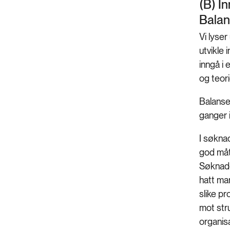
(B) In
Balan
Vi lyser
utvikle 
inngå i
og teor
Balanse
ganger i
I søknad
god måte
Søknaden
hatt ma
slike pr
mot stru
organis