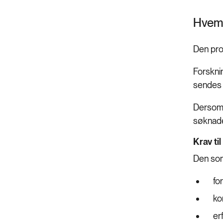
Hvem 
Den pro
Forskni
sendes 
Dersom 
søknade
Krav ti
Den som
fo
ko
er