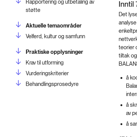
Rapportering og utbetaling av
Innti
støtte
Det lyse
analyse
Aktuelle temaområder
enkeltpr
Velferd, kultur og samfunn
nettver
teorier
Praktiske opplysninger
tiltak o
Krav til utforming
BALANSE
Vurderingskriterier
å ko
Behandlingsprosedyre
Bala
inte
å sk
av p
å sa