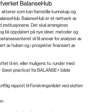
nettverket BalanseHub
mot aktører som kan framstille kunnskap og
BalanseHub. BalanseHub er et nettverk av
ved institusjonene. Det skal arrangeres
 og bli oppdatert på nye ideer, metoder og
tansesenteret vil få ansvar for analyser av
ert av huben og i prosjekter finansiert av
ttet til én, eller muligens to, runder med
r (best practice) fra BALANSE+ både
iftlig rapport til Forskningsrådet ved slutten
ben