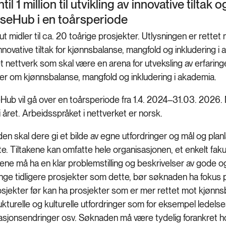
ntil 1 million til utvikling av innovative tiltak
seHub i en toårsperiode
 ut midler til ca. 20 toårige prosjekter. Utlysningen er ret
innovative tiltak for kjønnsbalanse, mangfold og inkludering 
 et nettverk som skal være en arena for utveksling av erfari
ier om kjønnsbalanse, mangfold og inkludering i akademia.
Hub vil gå over en toårsperiode fra 1.4. 2024–31.03. 2026
 året. Arbeidsspråket i nettverket er norsk.
en skal dere gi et bilde av egne utfordringer og mål og pla
. Tiltakene kan omfatte hele organisasjonen, et enkelt fakulte
e må ha en klar problemstilling og beskrivelser av gode og i
nge tidligere prosjekter som dette, bør søknaden ha fokus p
osjekter før kan ha prosjekter som er mer rettet mot kjønns
kturelle og kulturelle utfordringer som for eksempel ledelse
asjonsendringer osv. Søknaden må være tydelig forankret hos