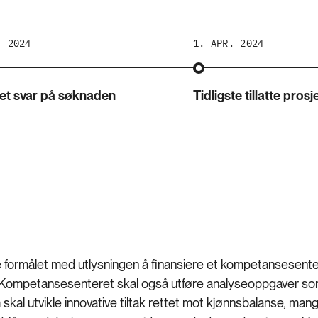
. 2024
1. APR. 2024
et svar på søknaden
Tidligste tillatte prosj
e formålet med utlysningen å finansiere et kompetansesent
 Kompetansesenteret skal også utføre analyseoppgaver so
kal utvikle innovative tiltak rettet mot kjønnsbalanse, mang