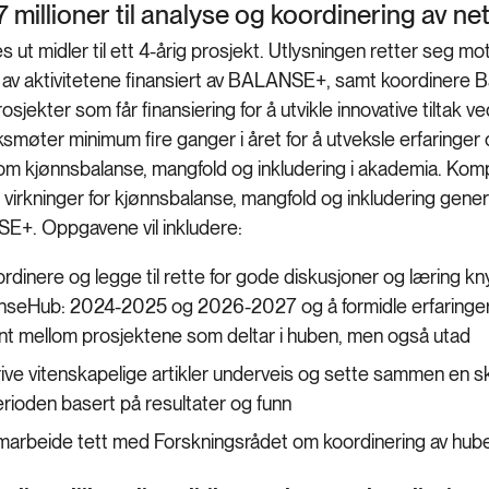
l 7 millioner til analyse og koordinering av 
s ut midler til ett 4-årig prosjekt. Utlysningen retter seg 
 av aktivitetene finansiert av BALANSE+, samt koordinere 
osjekter som får finansiering for å utvikle innovative tiltak 
ksmøter minimum fire ganger i året for å utveksle erfaringer
 om kjønnsbalanse, mangfold og inkludering i akademia. Kompe
g virkninger for kjønnsbalanse, mangfold og inkludering gener
+. Oppgavene vil inkludere:
ordinere og legge til rette for gode diskusjoner og læring kny
nseHub: 2024-2025 og 2026-2027 og å formidle erfaringe
rnt mellom prosjektene som deltar i huben, men også utad
rive vitenskapelige artikler underveis og sette sammen en skr
erioden basert på resultater og funn
marbeide tett med Forskningsrådet om koordinering av hu