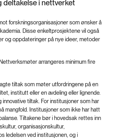
 og deltakelse i nettverket
tet mot forskningsorganisasjoner som ønsker å
i akademia. Disse enkeltprosjektene vil også
nger og oppdateringer på nye ideer, metoder
. Nettverksmøter arrangeres minimum fire
nlagte tiltak som møter utfordringene på en
t, institutt eller en avdeling eller lignende.
nnovative tiltak. For institusjoner som har
å mangfold. Institusjoner som ikke har hatt
balanse. Tiltakene bør i hovedsak rettes inn
skultur, organisasjonskultur,
 ledelsen ved institusjonen, og i