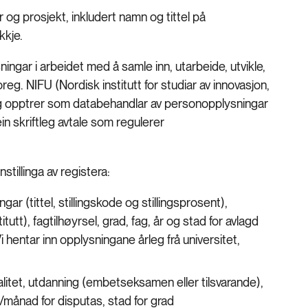
 og prosjekt, inkludert namn og tittel på
kkje.
ingar i arbeidet med å samle inn, utarbeide, utvikle,
eg. NIFU (Nordisk institutt for studiar av innovasjon,
og opptrer som databehandlar av personopplysningar
in skriftleg avtale som regulerer
tillinga av registera:
ar (tittel, stillingskode og stillingsprosent),
titutt), fagtilhøyrsel, grad, fag, år og stad for avlagd
hentar inn opplysningane årleg frå universitet,
litet, utdanning (embetseksamen eller tilsvarande),
r/månad for disputas, stad for grad