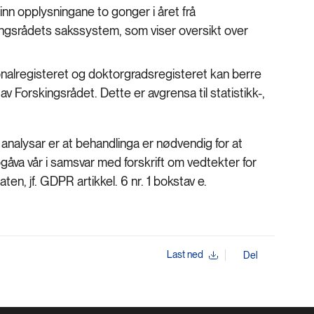
inn opplysningane to gonger i året frå
kingsrådets sakssystem, som viser oversikt over
onalregisteret og doktorgradsregisteret kan berre
v Forskingsrådet. Dette er avgrensa til statistikk-,
 analysar er at behandlinga er nødvendig for at
åva vår i samsvar med forskrift om vedtekter for
en, jf. GDPR artikkel. 6 nr. 1 bokstav e.
Last ned
Del