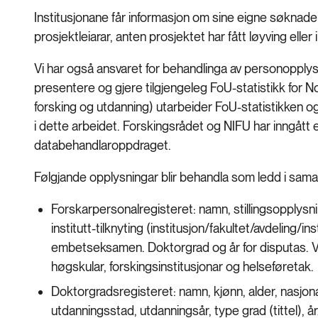
Institusjonane får informasjon om sine eigne søknader
prosjektleiarar, anten prosjektet har fått løyving eller i
Vi har også ansvaret for behandlinga av personopplysn
presentere og gjere tilgjengeleg FoU-statistikk for Nor
forsking og utdanning) utarbeider FoU-statistikken 
i dette arbeidet. Forskingsrådet og NIFU har inngått e
databehandlaroppdraget.
Følgjande opplysningar blir behandla som ledd i samans
Forskarpersonalregisteret: namn, stillingsopplysning
institutt-tilknyting (institusjon/fakultet/avdeling/ins
embetseksamen. Doktorgrad og år for disputas. Vi 
høgskular, forskingsinstitusjonar og helseføretak.
Doktorgradsregisteret: namn, kjønn, alder, nasjona
utdanningsstad, utdanningsår, type grad (tittel), å