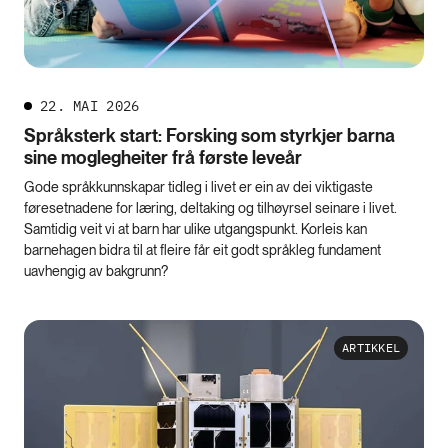
22. MAI 2026
Språksterk start: Forsking som styrkjer barna
sine moglegheiter frå første leveår
Gode språkkunnskapar tidleg i livet er ein av dei viktigaste
føresetnadene for læring, deltaking og tilhøyrsel seinare i livet.
Samtidig veit vi at barn har ulike utgangspunkt. Korleis kan
barnehagen bidra til at fleire får eit godt språkleg fundament
uavhengig av bakgrunn?
ARTIKKEL