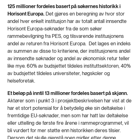
125 millioner fordeles basert på søkernes historikk i
Horisont Europa.
Det gjøres en beregning av hvor stor
andel hver enkelt institusjon har av totalt antall innsendte
Horisont Europa-søknader fra de som søker
rammebevilgning fra PES, og tilsvarende institusjonens
andel av returen fra Horisont Europa. Det lages en indeks
av summen av disse to kriteriene, der institusjonens andel
av innsendte søknader og andel av økonomisk retur teller
like mye. 60% av budsjettet tildeles instituttsektoren, 40%
av budsjettet tildeles universiteter, høgskoler og
helseforetak.
Et beløp på inntil 13 millioner fordeles basert på skjønn.
Aktører som i punkt 3 i prosjektbeskrivelsen har vist at de
har et stort potensial for å betydelig øke sin deltakelse i
fremtidige EU-søknader, men som har hatt lav deltakelse
eller uttelling de første fire årene i rammeprogrammet, vil
bli vurdert for mer støtte enn historikken deres tilsier.
Dersom det skulle gjenstå noen midler etter denne