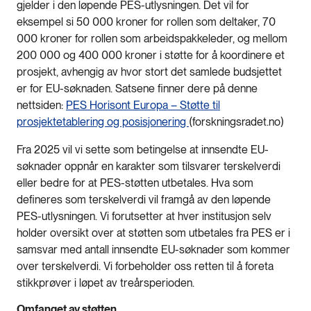
gjelder i den løpende PES-utlysningen. Det vil for
eksempel si 50 000 kroner for rollen som deltaker, 70
000 kroner for rollen som arbeidspakkeleder, og mellom
200 000 og 400 000 kroner i støtte for å koordinere et
prosjekt, avhengig av hvor stort det samlede budsjettet
er for EU-søknaden. Satsene finner dere på denne
nettsiden:
PES Horisont Europa – Støtte til
prosjektetablering og posisjonering
(forskningsradet.no)
Fra 2025 vil vi sette som betingelse at innsendte EU-
søknader oppnår en karakter som tilsvarer terskelverdi
eller bedre for at PES-støtten utbetales. Hva som
defineres som terskelverdi vil framgå av den løpende
PES-utlysningen. Vi forutsetter at hver institusjon selv
holder oversikt over at støtten som utbetales fra PES er i
samsvar med antall innsendte EU-søknader som kommer
over terskelverdi. Vi forbeholder oss retten til å foreta
stikkprøver i løpet av treårsperioden.
Omfanget av støtten