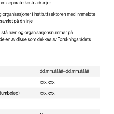
som separate kostnadslinjer.
 organisasjoner i instituttsektoren med innmeldte
amlet på én linje.
det stå navn og organisasjonsnummer på
g andelen av disse som dekkes av Forskningsrådets
dd.mm.åååå–dd.mm.åååå
xxx xxx
akturabeløp)
xxx xxx