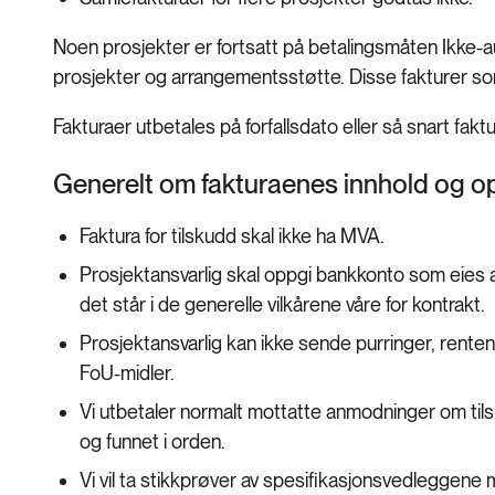
Noen prosjekter er fortsatt på betalingsmåten Ikke-au
prosjekter og arrangementsstøtte. Disse fakturer som
Fakturaer utbetales på forfallsdato eller så snart fak
Generelt om fakturaenes innhold og o
Faktura for tilskudd skal ikke ha MVA.
Prosjektansvarlig skal oppgi bankkonto som eies a
det står i de generelle vilkårene våre for kontrakt.
Prosjektansvarlig kan ikke sende purringer, renten
FoU-midler.
Vi utbetaler normalt mottatte anmodninger om tilsku
og funnet i orden.
Vi vil ta stikkprøver av spesifikasjonsvedleggen