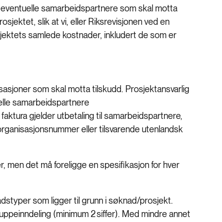
t eventuelle samarbeidspartnere som skal motta
osjektet, slik at vi, eller Riksrevisjonen ved en
jektets samlede kostnader, inkludert de som er
isasjoner som skal motta tilskudd. Prosjektansvarlig
tuelle samarbeidspartnere
aktura gjelder utbetaling til samarbeidspartnere,
organisasjonsnummer eller tilsvarende utenlandsk
er, men det må foreligge en spesifikasjon for hver
styper som ligger til grunn i søknad/prosjekt.
ppeinndeling (minimum 2 siffer). Med mindre annet