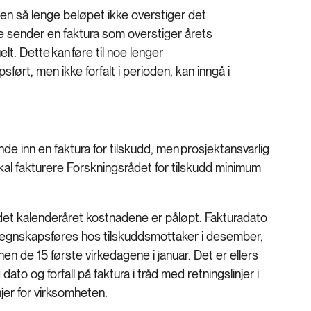
den så lenge beløpet ikke overstiger det
e sender en faktura som overstiger årets
elt. Dette kan føre til noe lenger
ørt, men ikke forfalt i perioden, kan inngå i
e inn en faktura for tilskudd, men prosjektansvarlig
kal fakturere Forskningsrådet for tilskudd minimum
det kalenderåret kostnadene er påløpt. Fakturadato
 regnskapsføres hos tilskuddsmottaker i desember,
en de 15 første virkedagene i januar. Det er ellers
ato og forfall på faktura i tråd med retningslinjer i
njer for virksomheten.