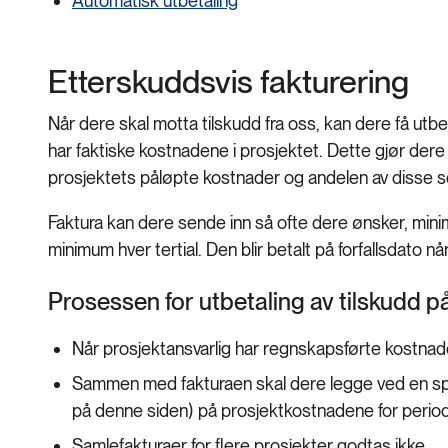
Automatisk utbetaling
Etterskuddsvis fakturering
Når dere skal motta tilskudd fra oss, kan dere få utb
har faktiske kostnadene i prosjektet. Dette gjør der
prosjektets påløpte kostnader og andelen av disse s
Faktura kan dere sende inn så ofte dere ønsker, minim
minimum hver tertial. Den blir betalt på forfallsdato nå
Prosessen for utbetaling av tilskudd p
Når prosjektansvarlig har regnskapsførte kostnade
Sammen med fakturaen skal dere legge ved en spe
på denne siden) på prosjektkostnadene for perio
Samlefakturaer for flere prosjekter godtas ikke.