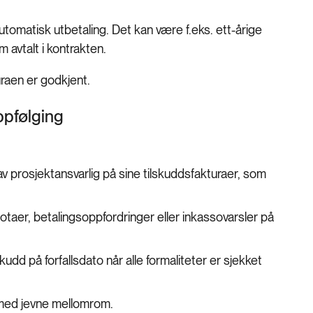
tomatisk utbetaling. Det kan være f.eks. ett-årige
 avtalt i kontrakten.
turaen er godkjent.
ppfølging
v prosjektansvarlig på sine tilskuddsfakturaer, som
otaer, betalingsoppfordringer eller inkassovarsler på
dd på forfallsdato når alle formaliteter er sjekket
e med jevne mellomrom.