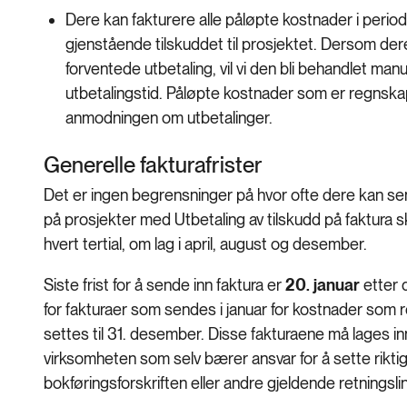
Dere kan fakturere alle påløpte kostnader i perio
gjenstående tilskuddet til prosjektet. Dersom der
forventede utbetaling, vil vi den bli behandlet manu
utbetalingstid. Påløpte kostnader som er regnskapsf
anmodningen om utbetalinger.
Generelle fakturafrister
Det er ingen begrensninger på hvor ofte dere kan send
på prosjekter med Utbetaling av tilskudd på faktura s
hvert tertial, om lag i april, august og desember.
Siste frist for å sende inn faktura er
20. januar
etter 
for fakturaer som sendes i januar for kostnader som
settes til 31. desember. Disse fakturaene må lages inn
virksomheten som selv bærer ansvar for å sette riktig d
bokføringsforskriften eller andre gjeldende retningsli