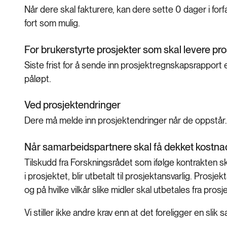
Når dere skal fakturere, kan dere sette 0 dager i forfa
fort som mulig.
For brukerstyrte prosjekter som skal levere p
Siste frist for å sende inn prosjektregnskapsrapport 
påløpt.
Ved prosjektendringer
Dere må melde inn prosjektendringer når de oppstår.
Når samarbeidspartnere skal få dekket kostnad
Tilskudd fra Forskningsrådet som ifølge kontrakten s
i prosjektet, blir utbetalt til prosjektansvarlig. Pro
og på hvilke vilkår slike midler skal utbetales fra pros
Vi stiller ikke andre krav enn at det foreligger en slik