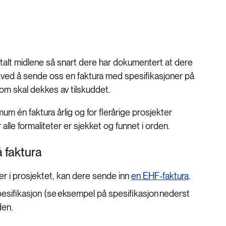
etalt midlene så snart dere har dokumentert at dere
e ved å sende oss en faktura med spesifikasjoner på
om skal dekkes av tilskuddet.
um én faktura årlig og for flerårige prosjekter
r alle formaliteter er sjekket og funnet i orden.
å faktura
r i prosjektet, kan dere sende inn
en EHF-faktura
.
sifikasjon (se eksempel på spesifikasjon nederst
den.