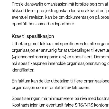
Prosjektansvarlig organisasjon må forsikre seg om a
tilskudd fører prosjektregnskap for sine aktiviteter i pr
eventuell revisjon, kan be om dokumentasjon på pros
oppstått hos samarbeidspartnere.
Krav til spesifikasjon
Utbetaling mot faktura må spesifiseres for alle organ
organisasjon er ansvarlig for at utbetalinger til even
(«gjennomstrømningsmidler») er spesifisert. Dersom f
må spesifikasjonen inneholde organisasjonsnavn og 
identifikator.
En faktura kan dekke utbetaling til flere organisasjon
organisasjon som er omfattet av fakturaen.
Spesifiseringen må minimum være på nivå med kostnad
Kostnadslinjer kan eventuelt følge SRS/NRS kontogru