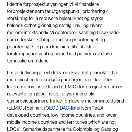
I denne forprosjektutlysningen vil vi finansiere
forprosjekter som tar utgangspunkt i prioritering 4:
«forskning for å redusere helseulikhet og styrke
helsesikkerhet globalt og særlig i lav- og lavere
mellominntektsland». Vi oppfordrer samtidig til søknader
som utforsker koblinger mellom prioritering 4 og
prioritering 3, og som kan bidra til å utvikle
forskningsspørsmål og samarbeid på tvers av disse
tematiske områdene.
I hovedutlysningen vil det være krav til at prosjektet har
med minst én forskningsorganisasjon fra et lav- eller
lavere mellominntektsland (LLMIC) for prosjekter som er
relevante for global helse. I utlysningene blir
samarbeidspartnere fra lav- og lavere mellominntektsland
(LLMICs) definert i
OECD DAC-listen
som "least
developed countries, low income countries, and lower
middle income countries and territories which are not
LDCs". Samarbeidspartnere fra Colombia, og Gaza og