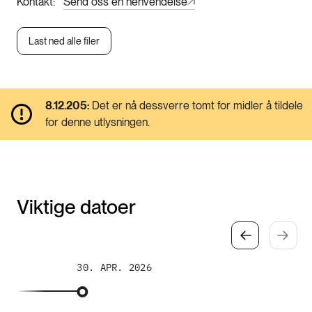
Kontakt
Send oss en henvendelse
Last ned alle filer
8.12.205:
Det er nå dessverre tomt for midler å tildele
for denne utlysningen.
Viktige datoer
30. APR. 2026