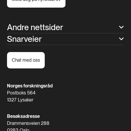
Andre nettsider
Snarveier
Chat med oss
Norges forskningsråd
Postboks 564
1327 Lysaker
Besøksadresse
Drammensveien 288
0283 Oslo