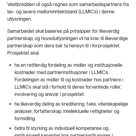
Vestbredden vil også regnes som samarbeidspartnere fra
lav- og lavere mellominntektsland (LLMICs) i denne
utlysningen.
Samarbeidet skal baseres på prinsipper for likeverdig
partnerskap, og hovedutlysningen vil ha krav til likeverdige
partnerskap som dere bør ta hensyn til i forprosjektet.
Prosjektet skal:
ha en rettferdig fordeling av midler og institusjonelle
kostnader med partnerinstitusjoner i LLMICs.
Fordelingen av midler til og kostnader hos partnere i
LLMICs skal stå i forhold til deres forventede roller,
involvering og ansvar i prosjektet.
ha likeverdig deling av kreditering, f.eks. vitenskapelige
analyser, forfatterskap, intellektuelle rettigheter og
formidling.
bidra til styrking av individuell kompetanse og
institusjonell kapasitet hos partnerinstitusjoner i