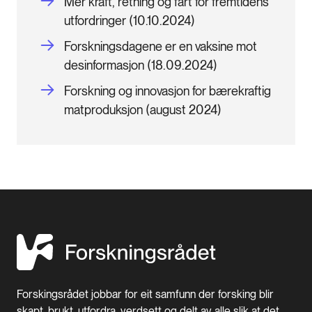
Mer kraft, retning og fart for fremtidens
utfordringer (10.10.2024)
Forskningsdagene er en vaksine mot
desinformasjon (18.09.2024)
Forskning og innovasjon for bærekraftig
matproduksjon (august 2024)
Forskingsrådet jobbar for eit samfunn der forsking blir
skapt, brukt, utfordra, verdsett og delt av alle slik at det