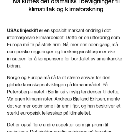
Nå kuttes det dramatisk i bevilgninger til
klimatiltak og klimaforskning
USAs linjeskift er en
spesielt markant endring i det
internasjonale klimaarbeidet. Dette er en utfordring som
Europa må ta på strak arm. Nå, mer enn noen gang, må
europeiske regjeringer og forskningsinstitusjoner øke
innsatsen for å kompensere for bortfallet av amerikanske
bidrag.
Norge og Europa må nå ta et større ansvar for den
globale kunnskapsutviklingen på klimaområdet. På
Petersberg-møtet i Berlin så vi nylig tendenser til dette.
Vår egen klimaminister, Andreas Bjelland Eriksen, mente
det var mer optimisme i år enn i fjor, og han beskriver et
sterkt europeisk fellesskap på klimafeltet.
Det er også flere andre aspekter som gir grunn til
optimisme. Det gjelder særlig satsingen på fornybar