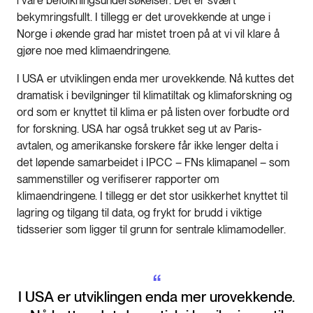
i våre befolkningsundersøkelser. Det er svært
bekymringsfullt. I tillegg er det urovekkende at unge i
Norge i økende grad har mistet troen på at vi vil klare å
gjøre noe med klimaendringene.
I USA er utviklingen enda mer urovekkende. Nå kuttes det
dramatisk i bevilgninger til klimatiltak og klimaforskning og
ord som er knyttet til klima er på listen over forbudte ord
for forskning. USA har også trukket seg ut av Paris-
avtalen, og amerikanske forskere får ikke lenger delta i
det løpende samarbeidet i IPCC – FNs klimapanel – som
sammenstiller og verifiserer rapporter om
klimaendringene. I tillegg er det stor usikkerhet knyttet til
lagring og tilgang til data, og frykt for brudd i viktige
tidsserier som ligger til grunn for sentrale klimamodeller.
“
I USA er utviklingen enda mer urovekkende.