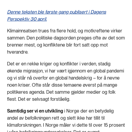
Denne teksten ble første gang publisert i Dagens
Perspektiv 30 april.
Klimainnsatsen trues fra flere hold, og motkreftene virker
sammen. Den politiske dagsorden preges ofte av det som
brenner mest, og konfliktene blir fort satt opp mot
hverandre.
Det er en rekke kriger og konflikter i verden, stadig
økende migrasjon, vi har vært igjennom en global pandemi
og vi står nå overfor en global handelskrig – for å nevne
noen kriser. Ofte står disse temaene øverst på mange
politikeres agenda. Det samme gjelder medier og folk
flest. Det er selvsagt forståelig.
Samtidig ser vi en utvikling
i Norge der en betydelig
andel av befolkningen rett og slett ikke har tillit til
klimaforskningen. I Norge måler vi dette til over 15 prosent