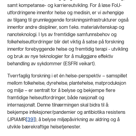
samt kompetanse- og karriereutvikling. For å løse FoU-
utfordringene innenfor helse og medisin, er vi avhengige
av tilgang til grunnleggende forskningsinfrastrukturer også
innenfor andre disipliner, som f.eks. materialvitenskap og
nanoteknologi. I lys av fremtidige samfunnsbehov og
folkehelseutfordringer blir det viktig å satse på forskning
innenfor forebyggende helse og fremtidig terapi - utvikling
og bruk av nye teknologier for å muliggjøre effektiv
behandling av sykdommer (ESFRI veikart).
Tverrfaglig forskning i et én helse-perspektiv – samspillet
mellom folkehelse, dyrehelse, plantehelse, matproduksjon
og miljø – er sentralt for å belyse og bekjempe flere
framtidige helseutfordringer, både nasjonalt og
internasjonalt. Denne tilnærmingen skal bidra til å:
bekjempe infeksjoner/pandemier og antibiotika resistens
(JPIAMR
[39]
), å belyse miljøpåvirkning av aldring og å
utvikle bærekraftige helsetjenester.