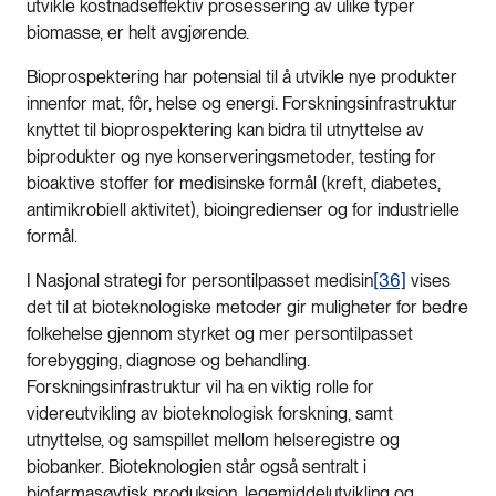
utvikle kostnadseffektiv prosessering av ulike typer
biomasse, er helt avgjørende.
Bioprospektering har potensial til å utvikle nye produkter
innenfor mat, fôr, helse og energi. Forskningsinfrastruktur
knyttet til bioprospektering kan bidra til utnyttelse av
biprodukter og nye konserveringsmetoder, testing for
bioaktive stoffer for medisinske formål (kreft, diabetes,
antimikrobiell aktivitet), bioingredienser og for industrielle
formål.
I Nasjonal strategi for persontilpasset medisin
[36]
vises
det til at bioteknologiske metoder gir muligheter for bedre
folkehelse gjennom styrket og mer persontilpasset
forebygging, diagnose og behandling.
Forskningsinfrastruktur vil ha en viktig rolle for
videreutvikling av bioteknologisk forskning, samt
utnyttelse, og samspillet mellom helseregistre og
biobanker. Bioteknologien står også sentralt i
biofarmasøytisk produksjon, legemiddelutvikling og