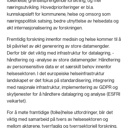
folkehelse, grensesprengende forskning, og mer
næringsutvikling. Hovedprioriteringer er bl.a.
kunnskapsløft for kommunene, helse og omsorg som
næringspolitisk satsing, bedre utnyttelse av helsedata og
økt internasjonalisering av forskningen.
Fremtidig forskning innenfor medisin og helse kommer til å
bli påvirket av økt generering av store datamengder.
Derfor blir det viktig med infrastruktur for datalagring, -
håndtering og -analyse av store datamengder. Håndtering
av personsensitive data er et særskilt behov innenfor
helsesektoren. I det europeiske helseinfrastruktur
landskapet er det fokus på standardisering, integrering
med nasjonale infrastruktur, implementering av GDPR og
skytjenester for å håndtere datalagring og analyse (ESFRI
veikartet).
For å møte framtidige (folke)helse utfordringer, blir det
viktig med samarbeid på tvers av helsesektoren og
mellom aktørene, tverrfaglig og tverrsektoriell forskning,