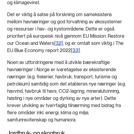
og klimagevinst.
Det er viktig å satse på forskning om sameksistens
mellom havnæringer og god forvaltning av økosystemer
og ressurser i hav- og kystområdene. Dette er også
prioritert på europeisk nivå gjennom EU Mission: Restore
our Ocean and Waters
[32]
, og er omtalt som viktig i The
EU Blue Economy report 2022
[33]
.
Noen av utfordringene med å utvikle bærekraftige
havnæringer i Norge er ivaretagelse av eksisterende
næringer (e.g. fiskerier, havbruk, transport, turisme og
petroleum) samtidig som det etableres nye næringer (e.g.
havvind, havbruk til havs, CO2-lagring, mineralutvinning,
høsting i nye områder og dyrking av nye arter). Dette
krever utvikling av tverrfaglig tilnærming med bidrag fra
flere områder inkl. energi, klima og miljø,
samfunnsvitenskap og humaniora.
Jordbruk- og skogbruk