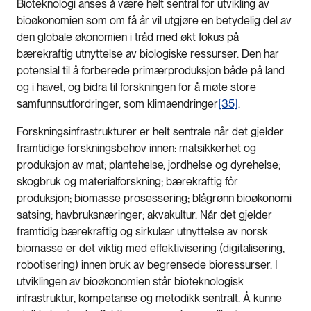
Bioteknologi anses å være helt sentral for utvikling av
bioøkonomien som om få år vil utgjøre en betydelig del av
den globale økonomien i tråd med økt fokus på
bærekraftig utnyttelse av biologiske ressurser. Den har
potensial til å forberede primærproduksjon både på land
og i havet, og bidra til forskningen for å møte store
samfunnsutfordringer, som klimaendringer
[35]
.
Forskningsinfrastrukturer er helt sentrale når det gjelder
framtidige forskningsbehov innen: matsikkerhet og
produksjon av mat; plantehelse, jordhelse og dyrehelse;
skogbruk og materialforskning; bærekraftig fôr
produksjon; biomasse prosessering; blågrønn bioøkonomi
satsing; havbruksnæringer; akvakultur. Når det gjelder
framtidig bærekraftig og sirkulær utnyttelse av norsk
biomasse er det viktig med effektivisering (digitalisering,
robotisering) innen bruk av begrensede bioressurser. I
utviklingen av bioøkonomien står bioteknologisk
infrastruktur, kompetanse og metodikk sentralt. Å kunne