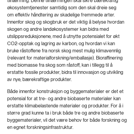
tilnærming. Denne tilnærmingen skal sikre bærekraftig
økosystemtjenester samtidig som den skal dreie seg
om effektiv håndtering av skadelige fremmede arter.
Innenfor skog og skogbruk er det viktig å belyse hvordan
skogen og andre landøkosystemer kan bidra med
utslippsreduksjonene, med å utnytte potensialet for økt
CO2-opptak og lagring av karbon, og hvordan vi kan
bruke råstoffene fra norsk skog mest mulig klimavennlig
(relevant for materialforskning/emballasje). Bioraffinering
med biomasse fra skog som råstoff, kan i tillegg til å
erstatte fossile produkter, bidra til innovasjon og utvikling
av nye, bærekraftige produkter.
Både innenfor konstruksjon og byggematerialer er det et
potensial for at tre- og andre biobaserte materialer kan
erstatte klimabelastende materialer og produkter. For å i
større grad kunne ta i bruk både tre og andre biobaserte
byggematerialer, vil det være behov for både forskning og
en egnet forskningsinfrastruktur.