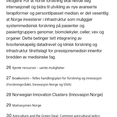
viktigere. For at norsk forskning skal hevde seg
internasjonalt og bidra til utvikling av nye avanserte
terapiformer og persontilpasset medisin, er det vesentlig
at Norge investerer i infrastruktur som muliggjør
systemmedisinsk forskning på pasienter og
pasientgruppers genomer, biomolekyler, celler, vev og
organer. Dette betinger tett integrering av
livsvitenskapelig datadrevet og klinisk forskning og
infrastruktur tilrettelagt for presisjonsmedisin innenfor
bredden av medisinske fag.
26
Kjente ressurser – uante muligheter
27
Bioøkonomi – felles handlingsplan for forskning og innovasjon
(Forskningsrådet, Innovasjon Norge og SIVA)
28 Norwegian Innovation Clusters (Innovasjon Norge)
29
Matnasjonen Norge
30
;
Agriculture and the Green Deal
Common agricultural policy