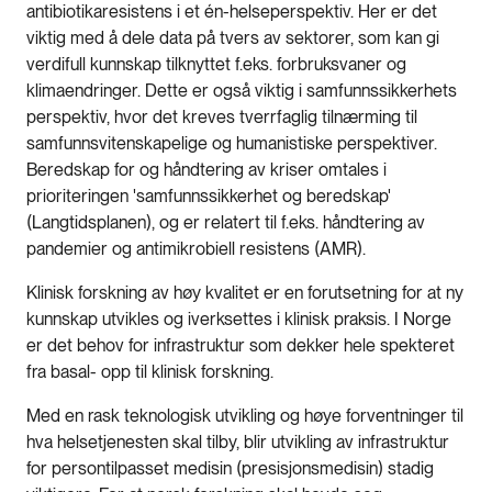
antibiotikaresistens i et én-helseperspektiv. Her er det
viktig med å dele data på tvers av sektorer, som kan gi
verdifull kunnskap tilknyttet f.eks. forbruksvaner og
klimaendringer. Dette er også viktig i samfunnssikkerhets
perspektiv, hvor det kreves tverrfaglig tilnærming til
samfunnsvitenskapelige og humanistiske perspektiver.
Beredskap for og håndtering av kriser omtales i
prioriteringen 'samfunnssikkerhet og beredskap'
(Langtidsplanen), og er relatert til f.eks. håndtering av
pandemier og antimikrobiell resistens (AMR).
Klinisk forskning av høy kvalitet er en forutsetning for at ny
kunnskap utvikles og iverksettes i klinisk praksis. I Norge
er det behov for infrastruktur som dekker hele spekteret
fra basal- opp til klinisk forskning.
Med en rask teknologisk utvikling og høye forventninger til
hva helsetjenesten skal tilby, blir utvikling av infrastruktur
for persontilpasset medisin (presisjonsmedisin) stadig