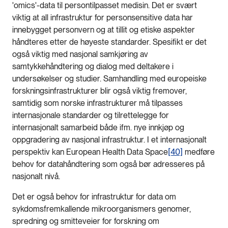
'omics'-data til persontilpasset medisin. Det er svært
viktig at all infrastruktur for personsensitive data har
innebygget personvern og at tillit og etiske aspekter
håndteres etter de høyeste standarder. Spesifikt er det
også viktig med nasjonal samkjøring av
samtykkehåndtering og dialog med deltakere i
undersøkelser og studier. Samhandling med europeiske
forskningsinfrastrukturer blir også viktig fremover,
samtidig som norske infrastrukturer må tilpasses
internasjonale standarder og tilrettelegge for
internasjonalt samarbeid både ifm. nye innkjøp og
oppgradering av nasjonal infrastruktur. I et internasjonalt
perspektiv kan European Health Data Space
[40]
medføre
behov for datahåndtering som også bør adresseres på
nasjonalt nivå.
Det er også behov for infrastruktur for data om
sykdomsfremkallende mikroorganismers genomer,
spredning og smitteveier for forskning om