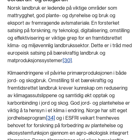
Norsk landbruk er ledende på viktige områder som
mattrygghet, god plante- og dyrehelse og bruk og
eksport av fremragende avlsmateriale. En forsterket
satsing på forskning, ny teknologi, digitalisering, omstilling
og effektivisering er viktige grep for en framtidsrettet
klima- og miljøvennlig landbrukssektor. Dette er i tråd med
europeisk satsing på bærekraftig landbruk og
matproduksjonssystemer
[30]
.
Klimaendringene vil påvirke primærproduksjonen i både
jord- og skogbruk. Omstilling til et bærekraftig og
fremtidsrettet landbruk krever kunnskap om redusering
av klimagassutslippene og samtidig økt opptak og
karbonbinding i jord og skog. God jord- og plantehelse er
viktig å ta hensyn i et klima i endring. Norge har sitt eget
jordhelseprogram
[34]
og i ESFRI veikart fremheves
behovet for forskning på forbedring av plantehelse og
økosystemfunksjon gjennom en agro-økologisk integrert