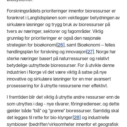
Forskningsrådets prioriteringer innenfor bioressurser er
forankret i Langtidsplanen som vektlegger betydningen av
sirkulære løsninger og trygg bruk av bioressurser på
tvers av næringer, sektorer og fagområder. Viktig
grunnlag for prioriteringer er også den nasjonale
strategien for bioøkonomi[
26]
, samt Bioøkonomi – felles
handlingsplan for forskning og innovasjon
[27]
. Norge har
sterke næringer basert på naturressurser og relativt
betydelige uutnyttede bioressurser. For å utvikle denne
industrien i Norge vil det være viktig å satse på nye
innovative og sirkulære løsninger for en mer avansert
prosessering for å utnytte ressursene mer effektivt.
I fremtiden blir det viktig å utnytte andre ressurser enn de
som utnyttes i dag - nye råvarer, fôringredienser, og dette
gjelder både "blå" og "grønne" bioressurser. Samtidig skal
det legges til rette for bio-klynger
[28]
og industrielle
symbioser (bedrifter/virksomheter innenfor et geografisk