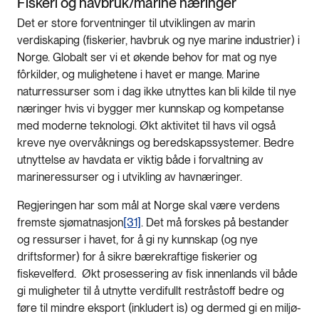
Fiskeri og havbruk/marine næringer
Det er store forventninger til utviklingen av marin
verdiskaping (fiskerier, havbruk og nye marine industrier) i
Norge. Globalt ser vi et økende behov for mat og nye
fôrkilder, og mulighetene i havet er mange. Marine
naturressurser som i dag ikke utnyttes kan bli kilde til nye
næringer hvis vi bygger mer kunnskap og kompetanse
med moderne teknologi. Økt aktivitet til havs vil også
kreve nye overvåknings og beredskapssystemer. Bedre
utnyttelse av havdata er viktig både i forvaltning av
marineressurser og i utvikling av havnæringer.
Regjeringen har som mål at Norge skal være verdens
fremste sjømatnasjon
[31]
. Det må forskes på bestander
og ressurser i havet, for å gi ny kunnskap (og nye
driftsformer) for å sikre bærekraftige fiskerier og
fiskevelferd. Økt prosessering av fisk innenlands vil både
gi muligheter til å utnytte verdifullt restråstoff bedre og
føre til mindre eksport (inkludert is) og dermed gi en miljø-