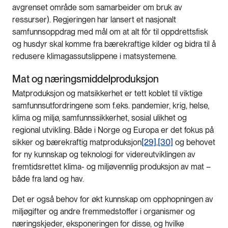
avgrenset område som samarbeider om bruk av
ressurser). Regjeringen har lansert et nasjonalt
samfunnsoppdrag med mål om at alt fôr til oppdrettsfisk
og husdyr skal komme fra bærekraftige kilder og bidra til å
redusere klimagassutslippene i matsystemene.
Mat og næringsmiddelproduksjon
Matproduksjon og matsikkerhet er tett koblet til viktige
samfunnsutfordringene som f.eks. pandemier, krig, helse,
klima og miljø, samfunnssikkerhet, sosial ulikhet og
regional utvikling. Både i Norge og Europa er det fokus på
sikker og bærekraftig matproduksjon
[29]
,
[30]
og behovet
for ny kunnskap og teknologi for videreutviklingen av
fremtidsrettet klima- og miljøvennlig produksjon av mat –
både fra land og hav.
Det er også behov for økt kunnskap om opphopningen av
miljøgifter og andre fremmedstoffer i organismer og
næringskjeder, eksponeringen for disse, og hvilke