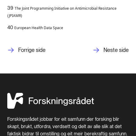
39
The Joint Programming Initiative on Antimicrobial Resistance
(JPIAMR)
40
European Health Data Space
Forrige side
Neste side
Forskingsrådet jobbar for eit samfunn der forsking blir
skapt, brukt, utfordra, verdsett og delt av alle slik at det
faktisk bidrar til omstilling og eit meir berekraftig samfunn.