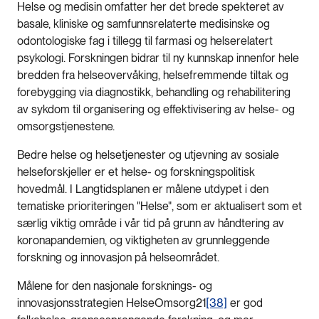
Helse og medisin omfatter her det brede spekteret av
basale, kliniske og samfunnsrelaterte medisinske og
odontologiske fag i tillegg til farmasi og helserelatert
psykologi. Forskningen bidrar til ny kunnskap innenfor hele
bredden fra helseovervåking, helsefremmende tiltak og
forebygging via diagnostikk, behandling og rehabilitering
av sykdom til organisering og effektivisering av helse- og
omsorgstjenestene.
Bedre helse og helsetjenester og utjevning av sosiale
helseforskjeller er et helse- og forskningspolitisk
hovedmål. I Langtidsplanen er målene utdypet i den
tematiske prioriteringen "Helse", som er aktualisert som et
særlig viktig område i vår tid på grunn av håndtering av
koronapandemien, og viktigheten av grunnleggende
forskning og innovasjon på helseområdet.
Målene for den nasjonale forsknings- og
innovasjonsstrategien HelseOmsorg21
[38]
er god