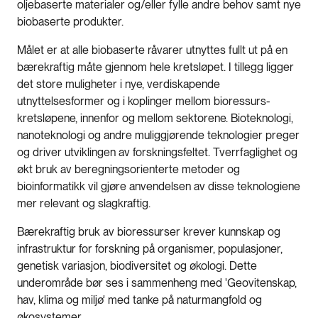
oljebaserte materialer og/eller fylle andre behov samt nye
biobaserte produkter.
Målet er at alle biobaserte råvarer utnyttes fullt ut på en
bærekraftig måte gjennom hele kretsløpet. I tillegg ligger
det store muligheter i nye, verdiskapende
utnyttelsesformer og i koplinger mellom bioressurs-
kretsløpene, innenfor og mellom sektorene. Bioteknologi,
nanoteknologi og andre muliggjørende teknologier preger
og driver utviklingen av forskningsfeltet. Tverrfaglighet og
økt bruk av beregningsorienterte metoder og
bioinformatikk vil gjøre anvendelsen av disse teknologiene
mer relevant og slagkraftig.
Bærekraftig bruk av bioressurser krever kunnskap og
infrastruktur for forskning på organismer, populasjoner,
genetisk variasjon, biodiversitet og økologi. Dette
underområde bør ses i sammenheng med 'Geovitenskap,
hav, klima og miljø' med tanke på naturmangfold og
økosystemer.