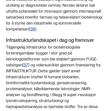
utvikling av diagnostiske verktøy. Norske aktører bør
utnytte potensialet for innovasjon gjennom internasjonalt
samarbeid innenfor farmasi og helserelatert bioteknologi
for å styrke den industrielle og kommersielle
kompetansen
[36]
.
Infrastrukturlandskapet i dag og fremover
Tilgjengelig infrastruktur for bioteknologiske
forskningsmiljøer bygger i stor grad på
teknologiplattformer som ble etablert gjennom FUGE-
satsingen
[37]
og videreutviklet gjennom finansiering fra
INFRASTRUKTUR. Dette gjelder blant annet
infrastrukturer knyttet til humane biobanker,
bioinformatikk/systembiologi, gensekvensering,
proteinanalyser, billeddannende teknologier, NMR-
analyser og bioraffinering, i tillegg til super-resolusjon
lysmikroskopering, strukturbiologi og
høykapasitetsanalyse av kjemiske stoffer. Tre av disse