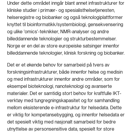
Under dette området inngår blant annet infrastrukturer for
kliniske studier i primær- og spesialisthelsetjenesten,
helseregistre og biobanker og også teknologiplattformer
knyttet til bioinformatikk/systembiologi, gensekvensering
og ulike 'omics'-teknikker, NMR-analyser og andre
billeddannende teknologier og strukturbestemmelser.
Norge er en del av store europeiske satsinger innenfor
billeddannende teknologier, klinisk forskning og biobanker.
Det er et økende behov for samarbeid på tvers av
forskningsinfrastrukturer, både innenfor helse og medisin
og med infrastrukturer innenfor andre områder, som for
eksempel bioteknologi, nanoteknologi og avanserte
materialer. Det er samtidig stort behov for kraftfulle IKT-
verktøy med tungregningskapasitet og for samhandling
mellom eksisterende e-infrastruktur for helsedata. Dette
er viktig for kompetansebygging, og innenfor helsedata er
det spesielt viktig med nasjonalt samarbeid for bedre
utnyttelse av personsensitive data, spesielt for store