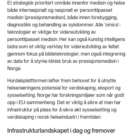
Et strategisk prioritert område innenfor medisin og helse
både internasjonalt og nasjonalt er persontilpasset
medisin (presisjonsmedisin), både innen forebygging,
diagnostikk og behandling av sykdommer. Alle 'omics'-
teknologier er viktige for videreutvikling av
persontilpasset medisin. Her kan også kunstig intelligens
bidra som et viktig verktøy for videreutvikling av feltet
gjennom fokus på bildeteknologier, men også integrering
av data for å styrke klinisk bruk av presisjonsmedisin i
Norge.
Hurdalsplattformen løfter frem behovet for å utnytte
helsenæringens potensial for verdiskaping, eksport og
sysselsetting. Norge har forskningsmiljøer som når godt
opp i EU-sammenheng. Det er viktig å sikre at man har
infrastruktur på plass for å sikre økt sysselsetting og
verdiskaping i norsk helseindustri i fremtiden.
Infrastrukturlandskapet i dag og fremover