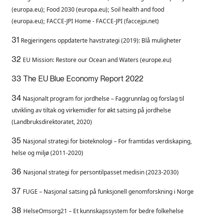
;
;
(europa.eu)
Food 2030 (europa.eu)
Soil health and food
;
(europa.eu)
FACCE-JPI Home - FACCE-JPI (faccejpi.net)
31
Regjeringens oppdaterte havstrategi (2019): Blå muligheter
32
EU Mission: Restore our Ocean and Waters (europe.eu)
33 The EU Blue Economy Report 2022
34
Nasjonalt program for jordhelse – Faggrunnlag og forslag til
utvikling av tiltak og virkemidler for økt satsing på jordhelse
(Landbruksdirektoratet, 2020)
35
Nasjonal strategi for bioteknologi – For framtidas verdiskaping,
helse og miljø (2011-2020)
36
Nasjonal strategi for persontilpasset medisin (2023-2030)
37
FUGE – Nasjonal satsing på funksjonell genomforskning i Norge
38
HelseOmsorg21 – Et kunnskapssystem for bedre folkehelse