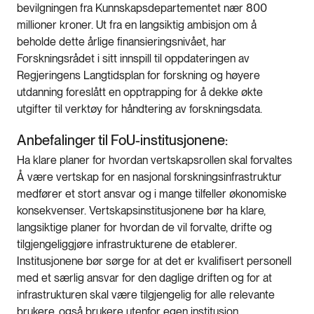
bevilgningen fra Kunnskapsdepartementet nær 800
millioner kroner. Ut fra en langsiktig ambisjon om å
beholde dette årlige finansieringsnivået, har
Forskningsrådet i sitt innspill til oppdateringen av
Regjeringens Langtidsplan for forskning og høyere
utdanning foreslått en opptrapping for å dekke økte
utgifter til verktøy for håndtering av forskningsdata.
Anbefalinger til FoU-institusjonene:
Ha klare planer for hvordan vertskapsrollen skal forvaltes
Å være vertskap for en nasjonal forskningsinfrastruktur
medfører et stort ansvar og i mange tilfeller økonomiske
konsekvenser. Vertskapsinstitusjonene bør ha klare,
langsiktige planer for hvordan de vil forvalte, drifte og
tilgjengeliggjøre infrastrukturene de etablerer.
Institusjonene bør sørge for at det er kvalifisert personell
med et særlig ansvar for den daglige driften og for at
infrastrukturen skal være tilgjengelig for alle relevante
brukere, også brukere utenfor egen institusjon.