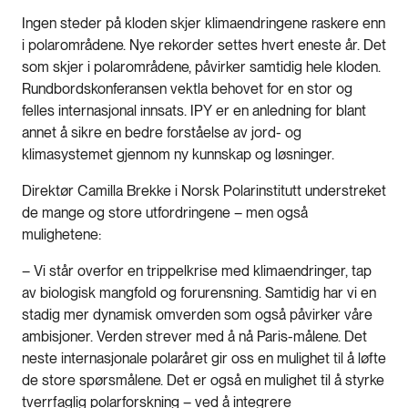
Ingen steder på kloden skjer klimaendringene raskere enn
i polarområdene. Nye rekorder settes hvert eneste år. Det
som skjer i polarområdene, påvirker samtidig hele kloden.
Rundbordskonferansen vektla behovet for en stor og
felles internasjonal innsats. IPY er en anledning for blant
annet å sikre en bedre forståelse av jord- og
klimasystemet gjennom ny kunnskap og løsninger.
Direktør Camilla Brekke i Norsk Polarinstitutt understreket
de mange og store utfordringene – men også
mulighetene:
– Vi står overfor en trippelkrise med klimaendringer, tap
av biologisk mangfold og forurensning. Samtidig har vi en
stadig mer dynamisk omverden som også påvirker våre
ambisjoner. Verden strever med å nå Paris-målene. Det
neste internasjonale polaråret gir oss en mulighet til å løfte
de store spørsmålene. Det er også en mulighet til å styrke
tverrfaglig polarforskning – ved å integrere