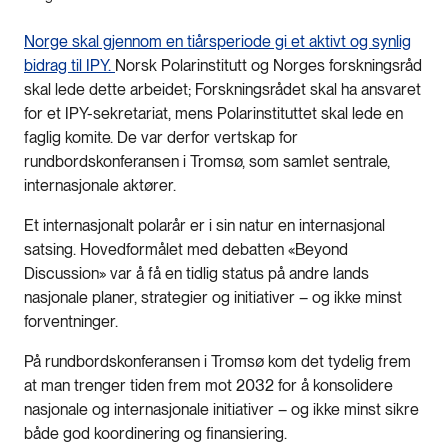
Norge skal gjennom en tiårsperiode gi et aktivt og synlig
bidrag til IPY.
Norsk Polarinstitutt og Norges forskningsråd
skal lede dette arbeidet; Forskningsrådet skal ha ansvaret
for et IPY-sekretariat, mens Polarinstituttet skal lede en
faglig komite. De var derfor vertskap for
rundbordskonferansen i Tromsø, som samlet sentrale,
internasjonale aktører.
Et internasjonalt polarår er i sin natur en internasjonal
satsing. Hovedformålet med debatten «Beyond
Discussion» var å få en tidlig status på andre lands
nasjonale planer, strategier og initiativer – og ikke minst
forventninger.
På rundbordskonferansen i Tromsø kom det tydelig frem
at man trenger tiden frem mot 2032 for å konsolidere
nasjonale og internasjonale initiativer – og ikke minst sikre
både god koordinering og finansiering.