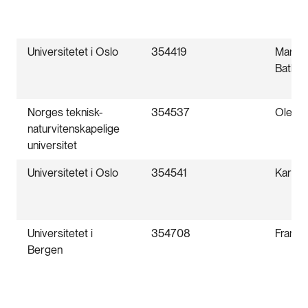
Universitetet i Oslo
354419
Marian
Bathen
Norges teknisk-
354537
Ole Fr
naturvitenskapelige
universitet
Universitetet i Oslo
354541
Karl H
Universitetet i
354708
Franzi
Bergen