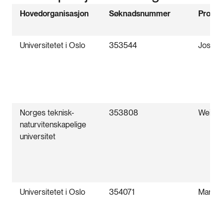
Hovedorganisasjon
Søknadsnummer
Prosje
Universitetet i Oslo
353544
Jostei
Norges teknisk-
353808
Weijia
naturvitenskapelige
universitet
Universitetet i Oslo
354071
Maryna