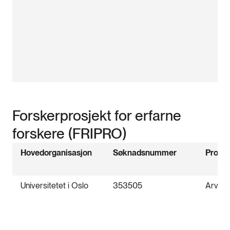
Forskerprosjekt for erfarne
forskere (FRIPRO)
Hovedorganisasjon
Søknadsnummer
Prosje
Universitetet i Oslo
353505
Arve 