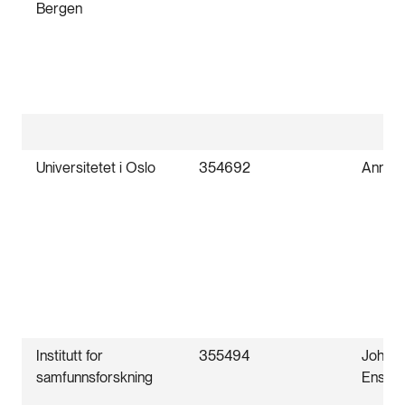
Bergen
Universitetet i Oslo
354692
Anne 
Institutt for
355494
Johan
samfunnsforskning
Enstad