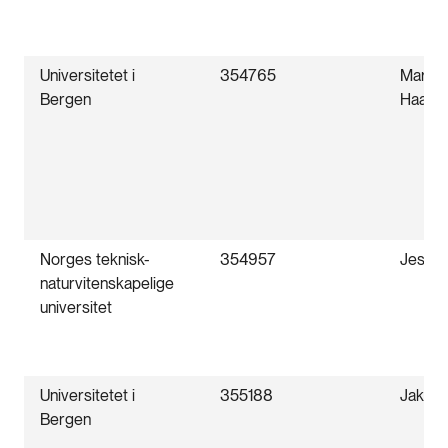
Universitetet i
354765
Marte 
Bergen
Haalan
Norges teknisk-
354957
Jessi
naturvitenskapelige
universitet
Universitetet i
355188
Jakub 
Bergen