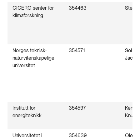
CICERO senter for
354463
Steffe
klimaforskning
Norges teknisk-
354571
Sol H
naturvitenskapelige
Jacob
universitet
Institutt for
354597
Kennet
energiteknikk
Knuds
Universitetet i
354639
Oleksii