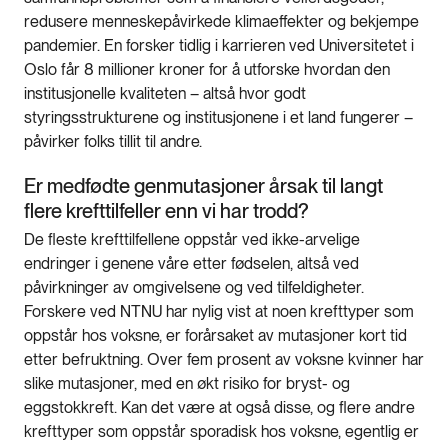
redusere menneskepåvirkede klimaeffekter og bekjempe
pandemier. En forsker tidlig i karrieren ved Universitetet i
Oslo får 8 millioner kroner for å utforske hvordan den
institusjonelle kvaliteten – altså hvor godt
styringsstrukturene og institusjonene i et land fungerer –
påvirker folks tillit til andre.
Er medfødte genmutasjoner årsak til langt
flere krefttilfeller enn vi har trodd?
De fleste krefttilfellene oppstår ved ikke-arvelige
endringer i genene våre etter fødselen, altså ved
påvirkninger av omgivelsene og ved tilfeldigheter.
Forskere ved NTNU har nylig vist at noen krefttyper som
oppstår hos voksne, er forårsaket av mutasjoner kort tid
etter befruktning. Over fem prosent av voksne kvinner har
slike mutasjoner, med en økt risiko for bryst- og
eggstokkreft. Kan det være at også disse, og flere andre
krefttyper som oppstår sporadisk hos voksne, egentlig er