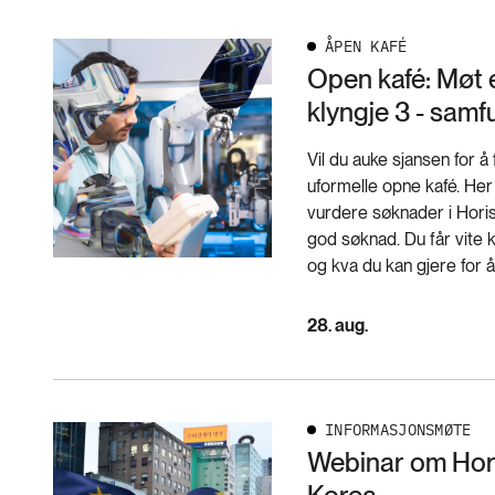
ÅPEN KAFÉ
Open kafé: Møt e
klyngje 3 - samf
Vil du auke sjansen for 
uformelle opne kafé. Her
vurdere søknader i Horis
god søknad. Du får vite k
og kva du kan gjere for å
28. aug.
INFORMASJONSMØTE
Webinar om Hor