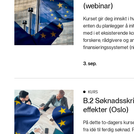
(webinar)
Kurset gir deg innsikt i 
enten du planlegger å in
med i et eksisterende k
forskere, rådgivere og 
finansieringssystemet (ni
3. sep.
KURS
B.2 Søknadsskri
effekter (Oslo)
På dette to-dagers kurse
fra idé til ferdig søknad