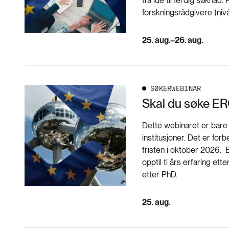
fra idé til ferdig søknad
forskningsrådgivere (nivå
25. aug.–26. aug.
SØKERWEBINAR
Skal du søke ER
Dette webinaret er bare
institusjoner. Det er fo
fristen i oktober 2026.
opptil ti års erfaring ett
etter PhD.
25. aug.