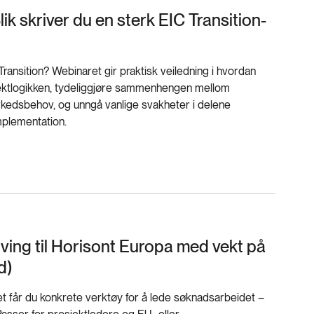
ik skriver du en sterk EIC Transition-
ransition? Webinaret gir praktisk veiledning i hvordan
jektlogikken, tydeliggjøre sammenhengen mellom
rkedsbehov, og unngå vanlige svakheter i delene
mplementation.
ving til Horisont Europa med vekt på
d)
t får du konkrete verktøy for å lede søknadsarbeidet –