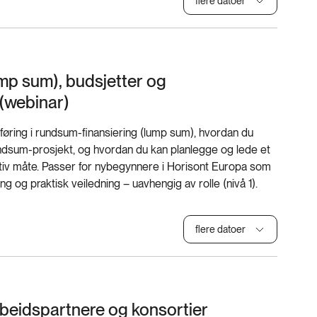
flere datoer
mp sum), budsjetter og
(webinar)
nføring i rundsum-finansiering (lump sum), hvordan du
ndsum-prosjekt, og hvordan du kan planlegge og lede et
ektiv måte. Passer for nybegynnere i Horisont Europa som
g og praktisk veiledning – uavhengig av rolle (nivå 1).
flere datoer
beidspartnere og konsortier