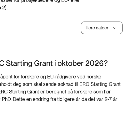
. Passer for prosjektledere og EU- eller
 2).
flere datoer
C Starting Grant i oktober 2026?
 åpent for forskere og EU-rådgivere ved norske
rbeholdt deg som skal sende søknad til ERC Starting Grant
 ERC Starting Grant er beregnet på forskere som har
er PhD. Dette en endring fra tidligere år da det var 2-7 år