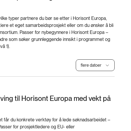
hvilke typer partnere du bør se etter i Horisont Europa,
itiere et eget samarbeidsprosjekt eller om du ønsker å bli
onsortium. Passer for nybegynnere i Horisont Europa –
andre som søker grunnleggende innsikt i programmet og
vå 1).
flere datoer
ving til Horisont Europa med vekt på
t får du konkrete verktøy for å lede søknadsarbeidet –
. Passer for prosjektledere og EU- eller