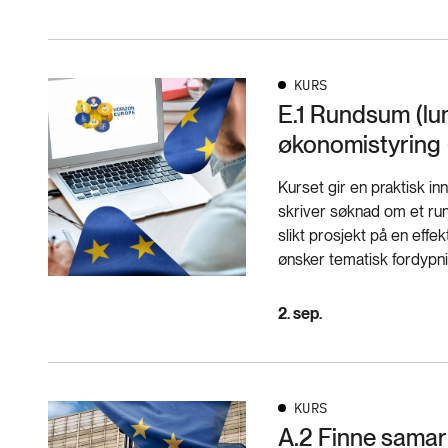
KURS
E.1 Rundsum (lu
økonomistyring 
Kurset gir en praktisk in
skriver søknad om et ru
slikt prosjekt på en eff
ønsker tematisk fordypnin
2. sep.
KURS
A.2 Finne samar