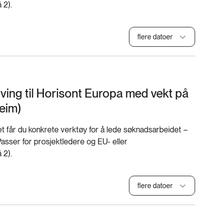
 2).
flere datoer
ving til Horisont Europa med vekt på
heim)
t får du konkrete verktøy for å lede søknadsarbeidet –
. Passer for prosjektledere og EU- eller
 2).
flere datoer