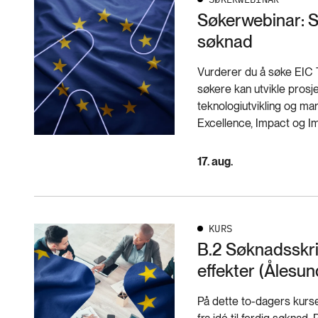
Søkerwebinar: Sl
søknad
Vurderer du å søke EIC T
søkere kan utvikle pros
teknologiutvikling og ma
Excellence, Impact og I
17. aug.
KURS
B.2 Søknadsskri
effekter (Ålesun
På dette to-dagers kurse