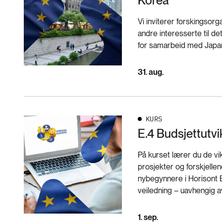
Korea
Vi inviterer forskingsorg
andre interesserte til d
for samarbeid med Japan
31. aug.
KURS
E.4 Budsjettutvi
På kurset lærer du de vi
prosjekter og forskjelle
nybegynnere i Horisont 
veiledning – uavhengig av 
1. sep.