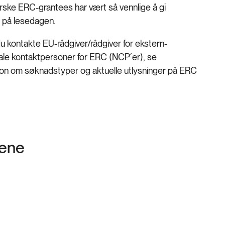
rske ERC-grantees har vært så vennlige å gi
lig på lesedagen.
u kontakte EU-rådgiver/rådgiver for ekstern-
jonale kontaktpersoner for ERC (NCP´er), se
sjon om søknadstyper og aktuelle utlysninger på ERC
gene