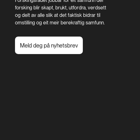
Forskingsrådet jobbar for eit samfunn der
forsking blir skapt, brukt, utfordra, verdsett
og delt av alle slik at det faktisk bidrar til
omstilling og eit meir berekraftig samfunn.
Meld deg på nyhetsbrev