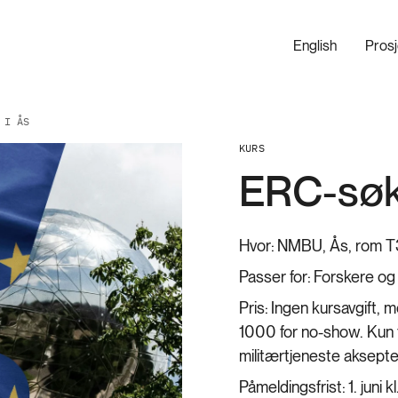
English
Pros
 I ÅS
KURS
ERC-søk
Hvor:
NMBU, Ås, rom T
Passer for:
Forskere og
Pris:
Ingen kursavgift, 
1000 for no-show. Kun f
militærtjeneste aksepte
Påmeldingsfrist:
1. juni 