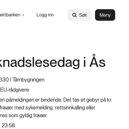
jektbanken
Logg inn
Søk
Meny
nadslesedag i Ås
330 I Tårnbygningen
 EU-rådgivere
men påmeldingen er bindende. Det tas et gebyr på kr.
ravær med sykemelding, rettsinnkalling eller
res som gyldig fravær.
kl. 23:58