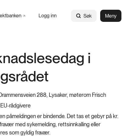
jektbanken
Logg inn
Søk
Meny
nadslesedag i
ngsrådet
 Drammensveien 288, Lysaker, møterom Frisch
 EU-rådgivere
men påmeldingen er bindende. Det tas et gebyr på kr.
ravær med sykemelding, rettsinnkalling eller
res som gyldig fravær.