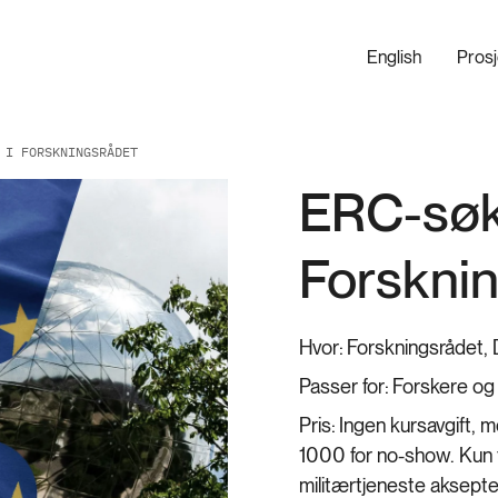
English
Pros
 I FORSKNINGSRÅDET
ERC-søk
Forskni
Hvor:
Forskningsrådet,
Passer for:
Forskere og
Pris:
Ingen kursavgift, 
1000 for no-show. Kun f
militærtjeneste aksepte