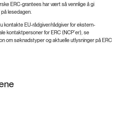
rske ERC-grantees har vært så vennlige å gi
lig på lesedagen.
u kontakte EU-rådgiver/rådgiver for ekstern-
jonale kontaktpersoner for ERC (NCP´er), se
sjon om søknadstyper og aktuelle utlysninger på ERC
gene