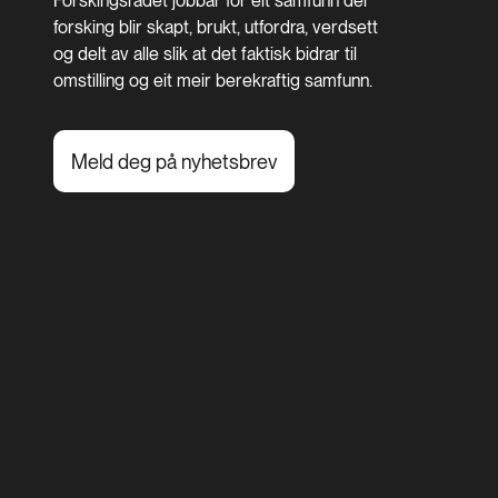
Forskingsrådet jobbar for eit samfunn der
forsking blir skapt, brukt, utfordra, verdsett
og delt av alle slik at det faktisk bidrar til
omstilling og eit meir berekraftig samfunn.
Meld deg på nyhetsbrev