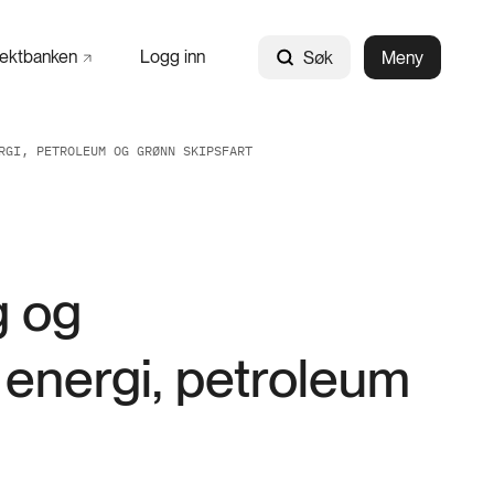
jektbanken
Logg inn
Søk
Meny
RGI, PETROLEUM OG GRØNN SKIPSFART
g og
g energi, petroleum