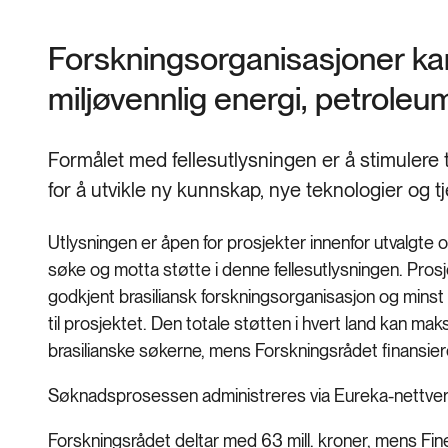
Forskningsorganisasjoner kan 
miljøvennlig energi, petroleu
Formålet med fellesutlysningen er å stimulere t
for å utvikle ny kunnskap, nye teknologier og t
Utlysningen er åpen for prosjekter innenfor utvalgte
søke og motta støtte i denne fellesutlysningen. Pros
godkjent brasiliansk forskningsorganisasjon og minst 
til prosjektet. Den totale støtten i hvert land kan mak
brasilianske søkerne, mens Forskningsrådet finansie
Søknadsprosessen administreres via Eureka-nettve
Forskningsrådet deltar med 63 mill. kroner, mens Finep