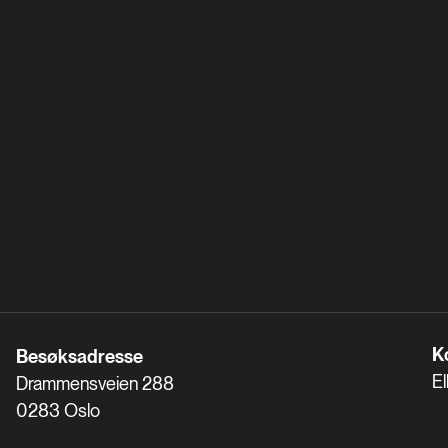
K
Besøksadresse
El
Drammensveien 288
0283 Oslo