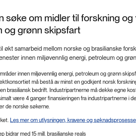
søke om midler til forskning og t
m og grønn skipsfart
il økt samarbeid mellom norske og brasilianske forsk
jenester innen miljøvennlig energi, petroleum og grøn
 områder innen miljøvennlig energi, petroleum og grønn skips
jektkonsortiet må bestå av minst en godkjent norsk forskning
en brasiliansk bedrift. Industripartnerne må dekke egne kost
simalt være 4 ganger finansieringen fra industripartnerne i d
rer de norske søkerne.
rket.
Les mer om utlysningen, kravene og søknadsprosesse
 bidrar med 15 mill. brasilianske reals