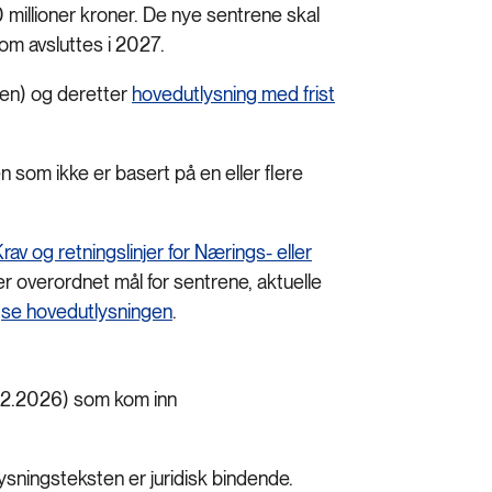
 millioner kroner. De nye sentrene skal
om avsluttes i 2027.
gen) og deretter
hovedutlysning med frist
n som ikke er basert på en eller flere
rav og retningslinjer for Nærings- eller
r overordnet mål for sentrene, aktuelle
,
se hovedutlysningen
.
02.2026) som kom inn
sningsteksten er juridisk bindende.