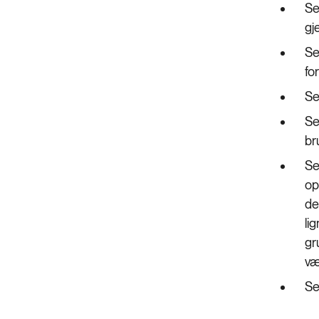
Se
gj
Se
fo
Se
Se
br
Se
op
de
li
gr
væ
Se