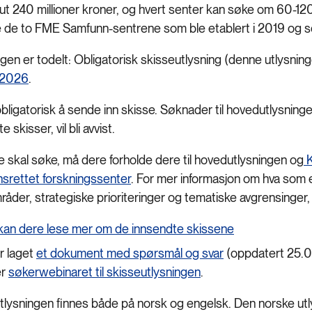
 ut 240 millioner kroner, og hvert senter kan søke om 60-120
e de to FME Samfunn-sentrene som ble etablert i 2019 og s
ngen er todelt: Obligatorisk skisseutlysning (denne utlysnin
 2026
.
bligatorisk å sende inn skisse. Søknader til hovedutlysninge
e skisser, vil bli avvist.
e skal søke, må dere forholde dere til hovedutlysningen og
K
srettet forskningssenter
. For mer informasjon om hva som e
åder, strategiske prioriteringer og tematiske avgrensinger
kan dere lese mer om de innsendte skissene
ar laget
et dokument med spørsmål og svar
(oppdatert 25.
er
søkerwebinaret til skisseutlysningen
.
tlysningen finnes både på norsk og engelsk. Den norske utly