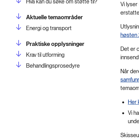
Hva kan du søke om støtte til?
Vi lyser
erstatt
Aktuelle temaområder
Utlysni
Energi og transport
høsten
Praktiske opplysninger
Det er o
Krav til utforming
innsendt
Behandlingsprosedyre
Når der
samfunn
temaomr
Her 
Vi h
und
Skisseu