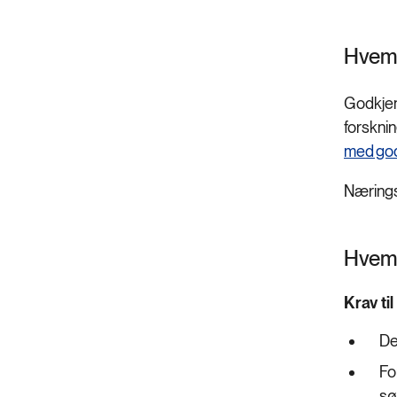
Hvem
Godkjen
forskni
med god
Nærings
Hvem 
Krav ti
De
Fo
sø