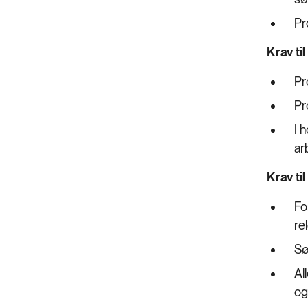
Pr
Krav ti
Pr
Pr
I 
ar
Krav ti
Fo
re
Sø
Al
og