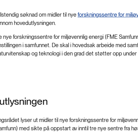
ullstendig søknad om midler til nye
forskningssentre for miljø
gjennom hovedutlysningen.
re nye forskningssentre for miljøvennlig energi (FME Samfu
mstillingen i samfunnet. De skal i hovedsak arbeide med sa
aturvitenskap og teknologi i den grad det støtter opp under
utlysningen
gsrådet lyser ut midler til nye forskningssentre for miljøven
mfunn) med sikte på oppstart av inntil tre nye sentre fra h