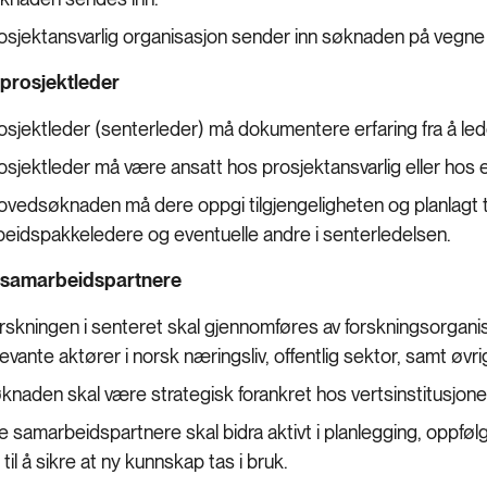
osjektansvarlig organisasjon sender inn søknaden på vegne
l prosjektleder
osjektleder (senterleder) må dokumentere erfaring fra å led
osjektleder må være ansatt hos prosjektansvarlig eller hos 
hovedsøknaden må dere oppgi tilgjengeligheten og planlagt 
beidspakkeledere og eventuelle andre i senterledelsen.
l samarbeidspartnere
rskningen i senteret skal gjennomføres av forskningsorgani
levante aktører i norsk næringsliv, offentlig sektor, samt ø
knaden skal være strategisk forankret hos vertsinstitusjon
le samarbeidspartnere skal bidra aktivt i planlegging, oppføl
 til å sikre at ny kunnskap tas i bruk.