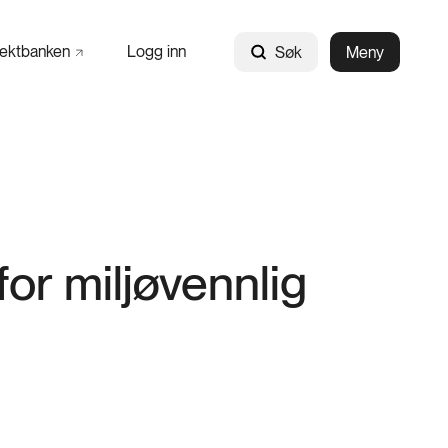
jektbanken
Logg inn
Søk
Meny
for miljøvennlig