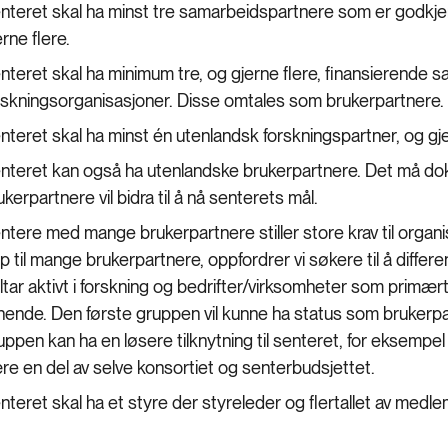
nteret skal ha minst tre samarbeidspartnere som er godkje
erne flere.
nteret skal ha minimum tre, og gjerne flere, finansierende 
rskningsorganisasjoner. Disse omtales som brukerpartnere
nteret skal ha minst én utenlandsk forskningspartner, og gje
nteret kan også ha utenlandske brukerpartnere. Det må d
ukerpartnere vil bidra til å nå senterets mål.
ntere med mange brukerpartnere stiller store krav til orga
p til mange brukerpartnere, oppfordrer vi søkere til å diffe
ltar aktivt i forskning og bedrifter/virksomheter som primært
gnende. Den første gruppen vil kunne ha status som brukerpa
uppen kan ha en løsere tilknytning til senteret, for eksempe
re en del av selve konsortiet og senterbudsjettet.
nteret skal ha et styre der styreleder og flertallet av me