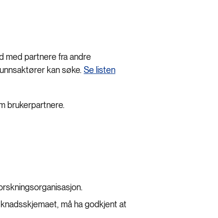
d med partnere fra andre
mfunnsaktører kan søke.
Se listen
om brukerpartnere.
orskningsorganisasjon.
øknadsskjemaet, må ha godkjent at