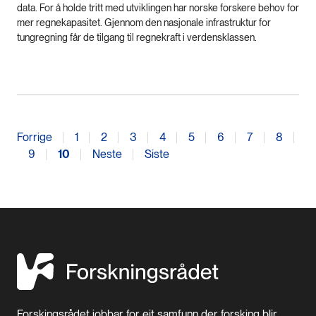
data. For å holde tritt med utviklingen har norske forskere behov for
mer regnekapasitet. Gjennom den nasjonale infrastruktur for
tungregning får de tilgang til regnekraft i verdensklassen.
Forrige
1
2
3
4
5
6
7
8
9
10
Neste
Siste
Forskingsrådet jobbar for eit samfunn der forsking blir