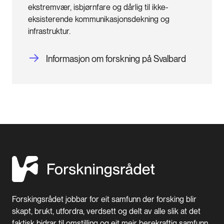
ekstremvær, isbjørnfare og dårlig til ikke-
eksisterende kommunikasjonsdekning og
infrastruktur.
Informasjon om forskning på Svalbard
Forskingsrådet jobbar for eit samfunn der forsking blir
skapt, brukt, utfordra, verdsett og delt av alle slik at det
faktisk bidrar til omstilling og eit meir berekraftig samfunn.