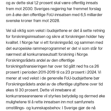
og av dette skal 1,2 prosent skal være offentlig innsats
frem mot 2030. Sveriges regjering har fremmet forslag
om å øke den offentlige FoU-innsatsen med 6,5 milliarder
svenske kroner fram mot 2028.
Vel så viktig som vekst i budsjettene er det å sette retning
for forskningsinnsatsen og sikre at forskningen holder høy
kvalitet. I Norge har vi ett forskningsråd, og sammen med
det europeiske rammeprogrammet er det vi som står for
nærmest all konkurranseutsatt forskning i Norge.
Forskningsrådets andel av den offentlige
forskningsfinansieringen har over tid gått ned fra ca 26
prosent i perioden 2011-2019 til ca 23 prosent i 2024. Vi
mener at ved vekst i de generelle FoU-budsjettene bør
Forskningsrådets andel av de offentlige utgiftene over tid
økes til 30 prosent. Dette vil innebære at
konkurransearenaene vil styrkes betydelig og dermed øke
mulighetene til å rette innsatsen inn mot samfunnets
omstillings- og kunnskapsbehov. I Sverige gjør de nå