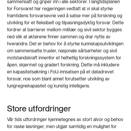
sammensatt og griper inn i alle sektorer. I langtidsplanen
for Forsvaret har regjeringen vedtatt at vi skal styrke
framtidens forsvarsevne ved å satse mer på forskning og
utvikling for et fleksibelt og tilpasningsdyktig forsvar. Dette
fordrer at barrierer mellom militær og sivil sektor bygges
ned slik at aktørene finner sammen og drar nytte av
hverandre. Det er behov for å styrke kunnskapsutviklingen
om sammensatte trusler, nasjonale sårbarheter og sivil
motstandskraft innenfor et helhetlig forskningssystem for
åpen, skjermet og gradert forskning. Dette må inkludere
en kapasitetsøkning i FoU-innsatsen på et datadrevet
forsvar, noe som blant annet forutsetter utvikling av
tungregnekapasitet og kunstig intelligens.
Store utfordringer
Vår tids utfordringer kjennetegnes av stort alvor og behov
for raske løsninger, men utgjør samtidig en mulighet for