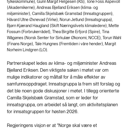
fylkeskommune), Gunn Margit Helgesen (KS), Tone Foss Aspevoll
(Akademikerne), Andreas Bjelland Eriksen (klima- og
miljøminister), Camilla Skjelsbæk Gramstad (Innsatsgruppen),
Håvard Utne Øxnevad (Virke), Norun Jetlund (Innsatsgruppa),
Bjørn Kjærand Haugland (Skift Næringslivets klimaledere), Mette
Fossum (Forbrukerrådet), Thea Birgitte Erfjord (Spire), Tina
Wågønes (Norsk Senter for Sirkulær Økonomi, NCCE), Torun Wahl
(Finans Norge), Tale Hungnes (Fremtiden i våre hender), Margit
Norheim Lindgren (LO).
Partnerskapet ledes av klima- og miljøminister Andreas
Bjelland Eriksen. Den viktigste saken i møtet var om
mulige indikatorer og måltall for å måle effekter av
samfunnsoppdraget. Innsatsgruppa la frem sitt forslag og
det ble noen gode diskusjoner i møtet. I tillegg orienterte
Camilla Skjelsbæk Gramstad, som er leder for
innsatsgruppa, om arbeidet så langt, om aktivitetsplanen
for innsatsgruppen for høsten 2026.
Regjeringens visjon er at "Norge skal være et