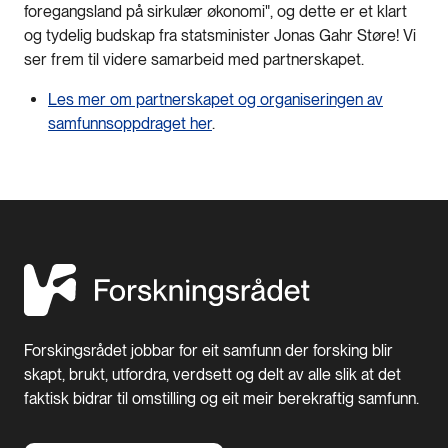
foregangsland på sirkulær økonomi", og dette er et klart
og tydelig budskap fra statsminister Jonas Gahr Støre! Vi
ser frem til videre samarbeid med partnerskapet.
Les mer om partnerskapet og organiseringen av
samfunnsoppdraget her
.
Forskingsrådet jobbar for eit samfunn der forsking blir
skapt, brukt, utfordra, verdsett og delt av alle slik at det
faktisk bidrar til omstilling og eit meir berekraftig samfunn.