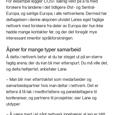
For eksempel legger COST særlig vekt på å få med
forskere fra landene i det tidligere Øst- og Sentral-
Europa, og sørlige Europa, i alle nettverkene. Dermed har
deltagelsen i denne aksjonen utvidet Lanes eget faglige
nettverk med forskere fra deler av Europa der hun ikke
hadde mange kontakter før, og der det foregår mye
interessant innenfor språkforskningen.
Åpner for mange typer samarbeid
Å delta i nettverk betyr at du tar steget ut på en større
faglig arena, der du kan bli mer etterspurt. Du må ville det,
og delta helhjertet, anbefaler Lane.
– Man blir mer ettertraktet som medarbeider og
samarbeidspartner hvis man deltar i nettverk. Det er
lettere å få tak i medforfattere og paneldeltagere til
konferanser, og partnere til prosjekter, sier Lane og
utdyper:
– Å være med i et sånt nettverk innebærer at jeg er blitt