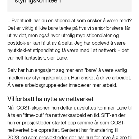
styringskomiteen
– Eventuelt: har du en stipendiat som ønsker å være med?
Det er viktig å ikke bare tenke på hva vi seniorforskere får
ut av det, men også hvor utrolig mye stipendiater og
postdok-er kan få ut av å delta. Jeg har opplevd å være
nyutklekket stipendiat og få være med i et nettverk – det
var helt fantastisk, sier Lane.
Selv har hun engasjert seg mer enn "bare" å være vanlig
medlem av styringskomiteen. Hun ønsket å drive arbeidet.
Å være arbeidsgruppeleder innebærer mer arbeid.
Vil fortsatt ha nytte av nettverket
Når COST-aksjonen hun deltar i, avsluttes kommer Lane til
å ta en "time-out" fra nettverksarbeid en tid. SFF-en der
hun er prosjektleder startet opp samme år som COST-
nettverket ble opprettet. Senteret har finansiering til
2023, og som prosjektleder der har hun for mye å gjøre til