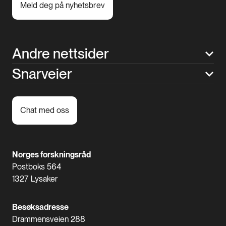
Meld deg på nyhetsbrev
Andre nettsider
Snarveier
Chat med oss
Norges forskningsråd
Postboks 564
1327 Lysaker
Besøksadresse
Drammensveien 288