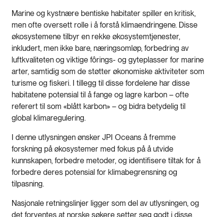
Marine og kystnære bentiske habitater spiller en kritisk,
men ofte oversett rolle i å forstå klimaendringene. Disse
økosystemene tilbyr en rekke økosystemtjenester,
inkludert, men ikke bare, næringsomløp, forbedring av
luftkvaliteten og viktige fôrings- og gyteplasser for marine
arter, samtidig som de støtter økonomiske aktiviteter som
turisme og fiskeri. I tillegg til disse fordelene har disse
habitatene potensial til å fange og lagre karbon – ofte
referert til som «blått karbon» – og bidra betydelig til
global klimaregulering.
I denne utlysningen ønsker JPI Oceans å fremme
forskning på økosystemer med fokus på å utvide
kunnskapen, forbedre metoder, og identifisere tiltak for å
forbedre deres potensial for klimabegrensning og
tilpasning.
Nasjonale retningslinjer ligger som del av utlysningen, og
det forventes at norske søkere setter seg godt i disse.