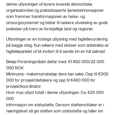
denne utlysningen vil levere lovende økonomiske,
organisatoriske og praksisbaserte tjenesteinnovasjoner
som fremmer transformasjonen av helse- og
omsorgssystemet og bidrar til raskere utveksling av gode
praksiser på tvers av forskjellige land og regioner.
Utlysningen er en tostegs utlysning med fagfellevurdering
på begge steg. Kun søkere med skisser som anbefales av
fagfellepanelet vil bli invitert til å sende inn en full søknad.
Beløp Forskningsrådet deltar med: €1 850 000/22 000
000 NOK
Minimums- maksimumsbeløp dere kan søke: Opp til €300
000 for prosjektdeltakere og opp til €400 000 for
prosjektkoordinator.
Hvor mye utlyst totalt i denne utlysningen: Ca. €35 000
000
Informasjon om statsstøtte: Dersom støttemottaker er i
næringslivet så gis støtten som statsstøtte og faller inn