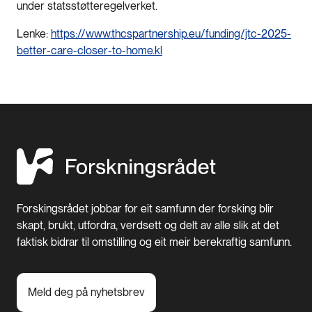
under statsstøtteregelverket.
Lenke:
https://www.thcspartnership.eu/funding/jtc-2025-
better-care-closer-to-home.kl
Forskingsrådet jobbar for eit samfunn der forsking blir
skapt, brukt, utfordra, verdsett og delt av alle slik at det
faktisk bidrar til omstilling og eit meir berekraftig samfunn.
Meld deg på nyhetsbrev