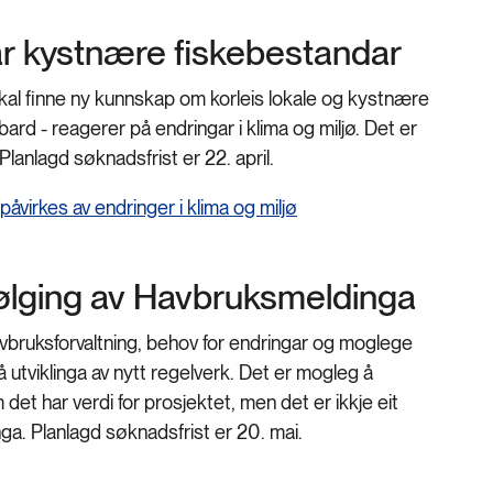
kar kystnære fiskebestandar
skal finne ny kunnskap om korleis lokale og kystnære
bard - reagerer på endringar i klima og miljø. Det er
 Planlagd søknadsfrist er 22. april.
virkes av endringer i klima og miljø
følging av Havbruksmeldinga
vbruksforvaltning, behov for endringar og moglege
 utviklinga av nytt regelverk. Det er mogleg å
et har verdi for prosjektet, men det er ikkje eit
singa. Planlagd søknadsfrist er 20. mai.