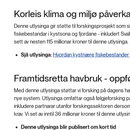
Korleis klima og miljø påver
Denne utlysinga gir støtte til forskingsprosjekt som 
fiskebestandar i kystsona og fjordane - inkludert Sval
sett av nesten 115 millionar kroner til denne utlysinga.
Sjå utlysinga:
Hvordan kystnære fiskebestander på
Framtidsretta havbruk - opp
Med denne utlysinga støttar vi forsking på dagens ha
nye system. Utlysinga omfattar også følgjeforsking på
inkludere partnarar utanfor forskingssektoren dersom d
krav. Vi set av inntil 36 millionar kroner til denne utly
Denne utlysinga blir publisert om kort tid