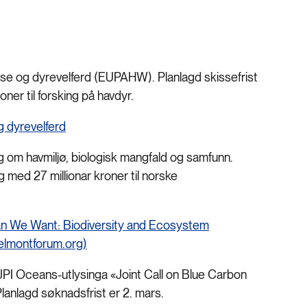
lse og dyrevelferd (EUPAHW). Planlagd skissefrist
oner til forsking på havdyr.
g dyrevelferd
 om havmiljø, biologisk mangfald og samfunn.
g med 27 millionar kroner til norske
 We Want: Biodiversity and Ecosystem
belmontforum.org)
 JPI Oceans-utlysinga «Joint Call on Blue Carbon
lanlagd søknadsfrist er 2. mars.