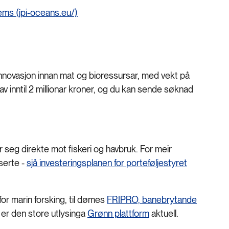
ems (jpi-oceans.eu/)
 innovasjon innan mat og bioressursar, med vekt på
av inntil 2 millionar kroner, og du kan sende søknad
 seg direkte mot fiskeri og havbruk. For meir
iserte -
sjå investeringsplanen for porteføljestyret
for marin forsking, til dømes
FRIPRO, banebrytande
gg er den store utlysinga
Grønn plattform
aktuell.