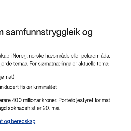
m samfunnstryggleik og
kap i Noreg, norske havområde eller polarområda.
gjorde temaa. For sjømatnæringa er aktuelle tema:
sjømat)
kludert fiskerikriminalitet
rare 400 millionar kroner. Porteføljestyret for mat
agd søknadsfrist er 20. mai.
het og beredskap