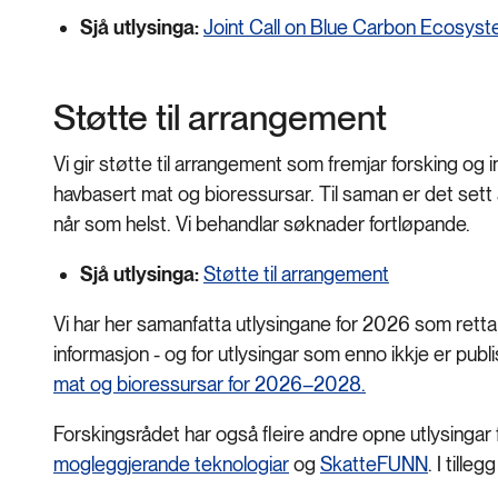
Sjå utlysinga:
Joint Call on Blue Carbon Ecosyst
Støtte til arrangement
Vi gir støtte til arrangement som fremjar forsking og
havbasert mat og bioressursar. Til saman er det sett 
når som helst. Vi behandlar søknader fortløpande.
Sjå utlysinga:
Støtte til arrangement
Vi har her samanfatta utlysingane for 2026 som rettar
informasjon - og for utlysingar som enno ikkje er publ
mat og bioressursar for 2026–2028.
Forskingsrådet har også fleire andre opne utlysingar 
mogleggjerande teknologiar
og
SkatteFUNN
. I tille