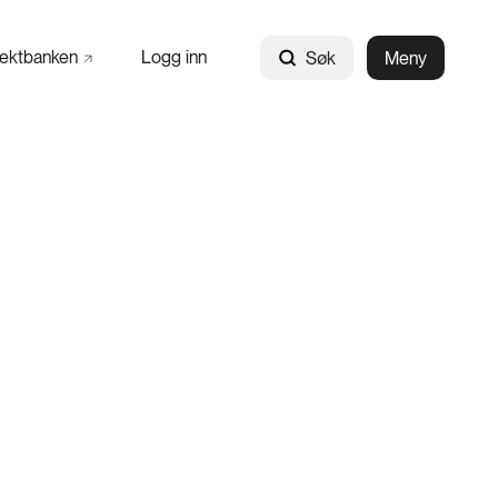
jektbanken
Logg inn
Søk
Meny