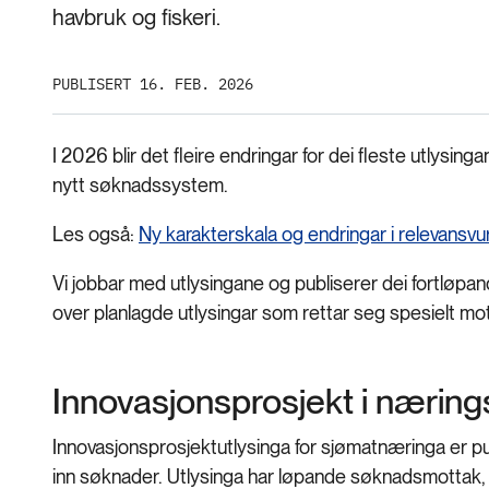
havbruk og fiskeri.
PUBLISERT 16. FEB. 2026
I 2026 blir det fleire endringar for dei fleste utlysinga
nytt søknadssystem.
Les også:
Ny karakterskala og endringar i relevansvu
Vi jobbar med utlysingane og publiserer dei fortløpande
over planlagde utlysingar som rettar seg spesielt mot
Innovasjonsprosjekt i næring
Innovasjonsprosjektutlysinga for sjømatnæringa er pu
inn søknader. Utlysinga har løpande søknadsmottak, 