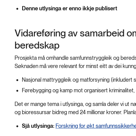
Denne utlysinga er enno ikkje publisert
Vidareføring av samarbeid o
beredskap
Prosjekta må omhandle samfunnstryggleik og bereds
Søknaden må vere relevant for minst eitt av dei kunn
Nasjonal mattryggleik og matforsyning (inkludert 
Førebygging og kamp mot organisert kriminalitet, in
Det er mange tema i utlysinga, og samla deler vi ut næ
og bioressursar bidreg med 24 millionar kroner. Planl
Sjå utlysinga:
Forskning for økt samfunnssikker