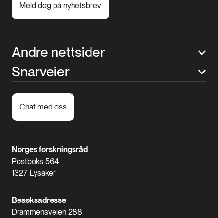
Meld deg på nyhetsbrev
Andre nettsider
Snarveier
Chat med oss
Norges forskningsråd
Postboks 564
1327 Lysaker
Besøksadresse
Drammensveien 288