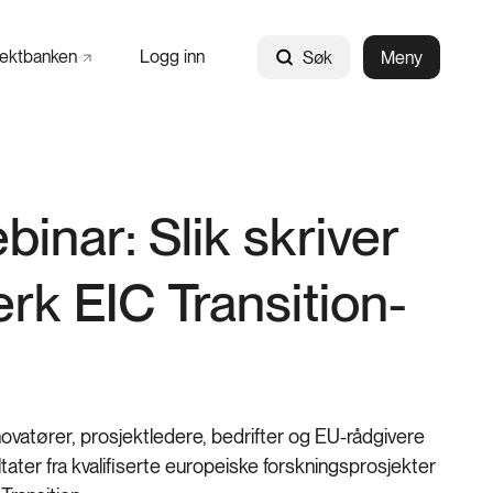
jektbanken
Logg inn
Søk
Meny
inar: Slik skriver
erk EIC Transition-
novatører, prosjektledere, bedrifter og EU-rådgivere
ater fra kvalifiserte europeiske forskningsprosjekter