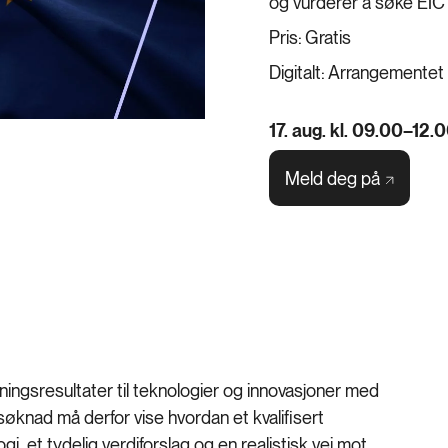
og vurderer å søke EIC 
Pris:
Gratis
Digitalt:
Arrangementet
17. aug. kl. 09.00–12.
Meld deg
på
kningsresultater til teknologier og innovasjoner med
øknad må derfor vise hvordan et kvalifisert
i, et tydelig verdiforslag og en realistisk vei mot