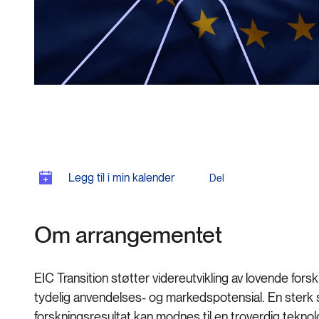
Legg til i min kalender
Del
Om arrangementet
EIC Transition støtter videreutvikling av lovende fors
tydelig anvendelses- og markedspotensial. En sterk s
forskningsresultat kan modnes til en troverdig teknolog