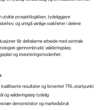
 utvikle prosjektlogikken, tydeliggjøre
behov, og unngå vanlige svakheter i delene
kusjoner får deltakerne arbeide med sentrale
knologisk gjennombrudd, valideringsløp,
ngsplan og investeringsmodenhet.
n
:
kvalifiserte resultater og forventet TRL-startpunkt
 og valideringsløp tydelig
delsesnær demonstrator og markedsbruk