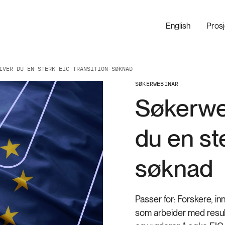
English
Pros
IVER DU EN STERK EIC TRANSITION-SØKNAD
SØKERWEBINAR
Søkerweb
du en st
søknad
Passer for:
Forskere, in
som arbeider med result