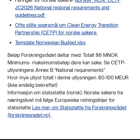
Føringer for norske søkere:
Norway_RCN_CETP
JC2026 National regional requirements and
guidelines.pdf
Ofte stilte spørsmål om Clean Energy Transition
Partnership (CETP) for norske søkere
Template Norwegian Budget.xlsx
Beløp Forskningsrådet deltar med: Totalt 86 MNOK
Minimums- maksimumsbeløp dere kan søke: Se CETP-
utlysningens Annex B "National requirements"
Hvor mye utlyst totalt i denne utlysningen: 80-100 MEUR
(ikke endelig bekreftet)
Informasjon om statsstøtte (norsk): Norske søkere fra
næringslivet må følge Europeiske retningslinjer for
statsstøtte.
Les mer om Statsstøtte fra Forskningsrådet
(forskningsradet.no)