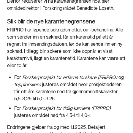
Derfor reduserer vi nå karantenegrensen noe, sier
områdedirektør i Forskningsrådet Benedicte Løseth.
Slik blir de nye karantenegrensene
FRIPRO har løpende søknadsmottak og -behandling. Alle
som sender inn en søknad, får en karenstid på ett år
regnet fra innsendingsdatoen, før de kan sende inn en ny
søknad. I tillegg blir søkere som ikke oppnår et visst
karakternivå, ilagt en karantenetid. Karantene kan være ett
eller to år.
For
Forskerprosjekt for erfarne forskere (FRIPRO)
og
toppforskere
justeres området hvor prosjektlederen
får ett års karantene ned fra gjennomsnittskarakter
5,5-3,25 til 5,0-3,25.
For
Forskerprosjekt for tidlig karriere (FRIPRO)
justeres området ned fra 4,5-1 til 4,0-1.
Endringene gjelder fra og med 1.1.2025. Detaljert