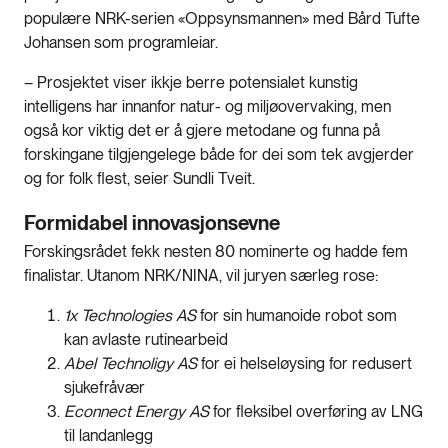
populære NRK-serien «Oppsynsmannen» med Bård Tufte
Johansen som programleiar.
– Prosjektet viser ikkje berre potensialet kunstig
intelligens har innanfor natur- og miljøovervaking, men
også kor viktig det er å gjere metodane og funna på
forskingane tilgjengelege både for dei som tek avgjerder
og for folk flest, seier Sundli Tveit.
Formidabel innovasjonsevne
Forskingsrådet fekk nesten 80 nominerte og hadde fem
finalistar. Utanom NRK/NINA, vil juryen særleg rose:
1x Technologies AS
for sin humanoide robot som
kan avlaste rutinearbeid
Abel Technoligy AS
for ei helseløysing for redusert
sjukefråvær
Econnect Energy AS
for fleksibel overføring av LNG
til landanlegg