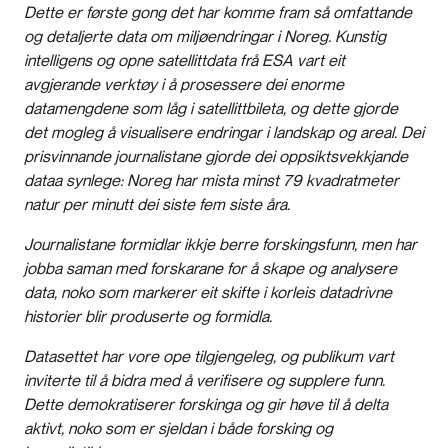
Dette er første gong det har komme fram så omfattande
og detaljerte data om miljøendringar i Noreg. Kunstig
intelligens og opne satellittdata frå ESA vart eit
avgjerande verktøy i å prosessere dei enorme
datamengdene som låg i satellittbileta, og dette gjorde
det mogleg å visualisere endringar i landskap og areal. Dei
prisvinnande journalistane gjorde dei oppsiktsvekkjande
dataa synlege: Noreg har mista minst 79 kvadratmeter
natur per minutt dei siste fem siste åra.
Journalistane formidlar ikkje berre forskingsfunn, men har
jobba saman med forskarane for å skape og analysere
data, noko som markerer eit skifte i korleis datadrivne
historier blir produserte og formidla.
Datasettet har vore ope tilgjengeleg, og publikum vart
inviterte til å bidra med å verifisere og supplere funn.
Dette demokratiserer forskinga og gir høve til å delta
aktivt, noko som er sjeldan i både forsking og