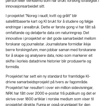
person eller verksemd som har brukt forsking strategisk i
innovasjonsarbeidet sitt.
I prosjektet "Noreg i raudt, kvitt og grått" blir
satellittbaserte kart og KI brukt for å studere og følgje
endringar i arealbruk. Dette er første gong vi har fått så
omfattande og detaljerte data om naturinngrep. Det
innovative i prosjektet er det gode samarbeidet mellom
forskarar og journalistar. Journalistane formidlar ikkje
berre forskingsfunn, men jobbar saman med forskarane
for å skape og analysere data, noko som markerer eit
skifte i korleis datadrivne historier blir produserte og
formidla.
Prosjektet har sett ein ny standard for framtidige KI-
drivne samarbeidsprosjekt på tvers av fagområde.
Prosjektet har resultert i over ein million sidevisningar,
NRK har fått over 2000 e-postar frå publikum og det er
skrive over 1800 artiklar i norske medium som viser til
prosjektet direkte. Funna er også grunnlaget for den