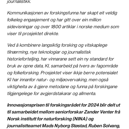
journalistikk.
Kommunikasjonen av forskingsfunna har skapt eit veldig
folkeleg engasjement og har gitt over ein million
sidevisningar og over 1800 artiklar i norske medium som
viser til prosjektet direkte.
Ved å kombinere langsiktig forsking og vitskaplege
tilnærming, nye teknologiar og journalistisk
historieforteljing, har vinnarane sett ein ny standard for
bruk av opne data, KI, samarbeid på tvers av fagområde
og folkeforsking. Prosjektet viser ikkje berre potensialet
KI har innanfor natur- og miljøovervaking, men også
viktigheita av å gjere metodane og funna på forskingane
tilgjengelege for avgjerdstakarar og allmenta.
Innovasjonsprisen til forskingsrådet for 2024 blir delt ut
til samarbeidet mellom seniorforskar Zander Venter frå
Norsk institutt for naturforsking (NINA) og
journalistteamet Mads Nyborg Støstad, Ruben Solvang,