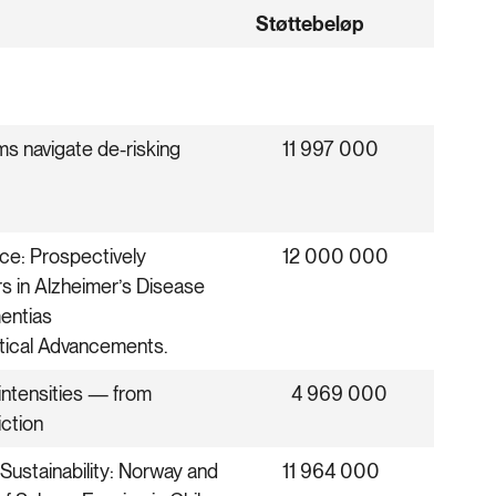
Støttebeløp
s navigate de-risking
11 997 000
nce: Prospectively
12 000 000
rs in Alzheimer’s Disease
entias
stical Advancements.
intensities — from
4 969 000
iction
Sustainability: Norway and
11 964 000