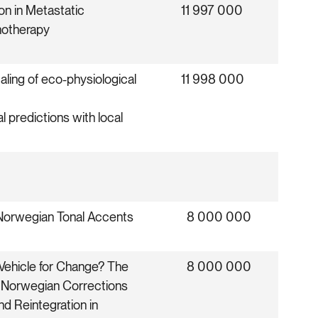
ion in Metastatic
11 997 000
otherapy
ling of eco-physiological
11 998 000
l predictions with local
Norwegian Tonal Accents
8 000 000
Vehicle for Change? The
8 000 000
 Norwegian Corrections
d Reintegration in