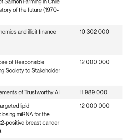
of Salmon Farming in Chile.
story of the future (1970-
omics and illicit finance
10 302 000
ose of Responsible
12 000 000
ng Society to Stakeholder
ements of Trustworthy AI
11 989 000
argeted lipid
12 000 000
closing miRNA for the
2-positive breast cancer
.