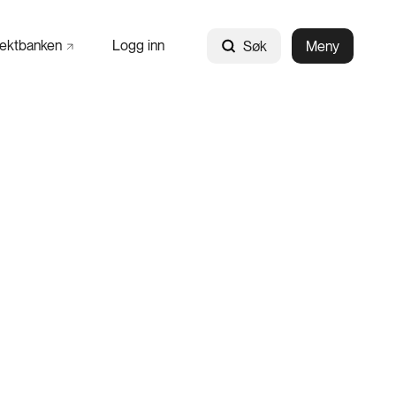
jektbanken
Logg inn
Søk
Meny