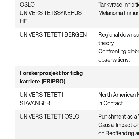
OSLO
Tankyrase Inhibit
UNIVERSITETSSYKEHUS
Melanoma Immun
HF
UNIVERSITETET I BERGEN
Regional downsca
theory.
Confronting globa
observations.
Forskerprosjekt for tidlig
karriere (FRIPRO)
UNIVERSITETET I
North American 
STAVANGER
in Contact
UNIVERSITETET I OSLO
Punishment as a 
Causal Impact of
on Reoffending an