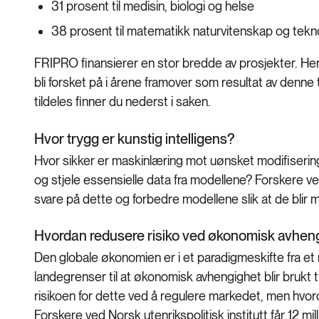
31 prosent til medisin, biologi og helse
38 prosent til matematikk naturvitenskap og tek
FRIPRO finansierer en stor bredde av prosjekter. Her
bli forsket på i årene framover som resultat av denne 
tildeles finner du nederst i saken.
Hvor trygg er kunstig intelligens?
Hvor sikker er maskinlæring mot uønsket modifiserin
og stjele essensielle data fra modellene? Forskere ved
svare på dette og forbedre modellene slik at de blir
Hvordan redusere risiko ved økonomisk avhen
Den globale økonomien er i et paradigmeskifte fra et
landegrenser til at økonomisk avhengighet blir brukt
risikoen for dette ved å regulere markedet, men hvord
Forskere ved Norsk utenrikspolitisk institutt får 12 mi