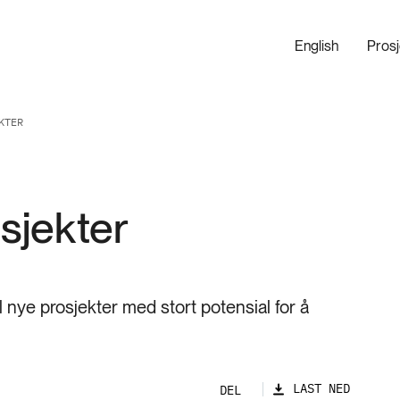
English
Pros
KTER
sjekter
l nye prosjekter med stort potensial for å
LAST NED
DEL