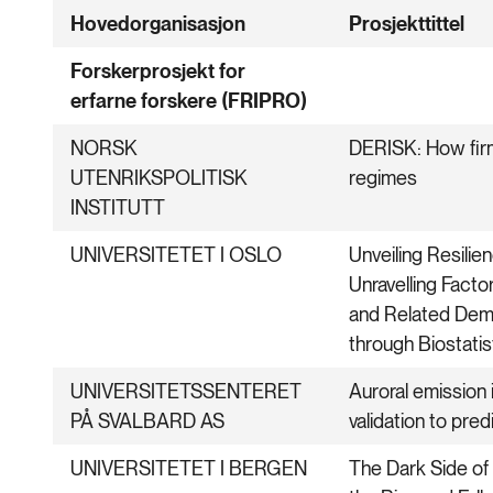
Hovedorganisasjon
Prosjekttittel
Forskerprosjekt for
erfarne forskere (FRIPRO)
NORSK
DERISK: How firm
UTENRIKSPOLITISK
regimes
INSTITUTT
UNIVERSITETET I OSLO
Unveiling Resilie
Unravelling Facto
and Related Dem
through Biostati
UNIVERSITETSSENTERET
Auroral emission 
PÅ SVALBARD AS
validation to pred
UNIVERSITETET I BERGEN
The Dark Side of 