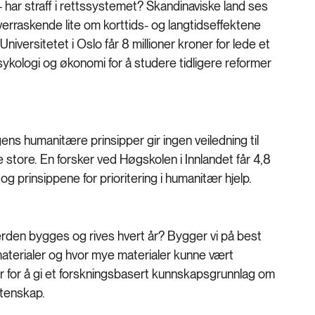
har straff i rettssystemet? Skandinaviske land ses
verraskende lite om korttids- og langtidseffektene
iversitetet i Oslo får 8 millioner kroner for lede et
sykologi og økonomi for å studere tidligere reformer
ens humanitære prinsipper gir ingen veiledning til
 store. En forsker ved Høgskolen i Innlandet får 4,8
r og prinsippene for prioritering i humanitær hjelp.
erden bygges og rives hvert år? Bygger vi på best
materialer og hvor mye materialer kunne vært
r for å gi et forskningsbasert kunnskapsgrunnlag om
vitenskap.