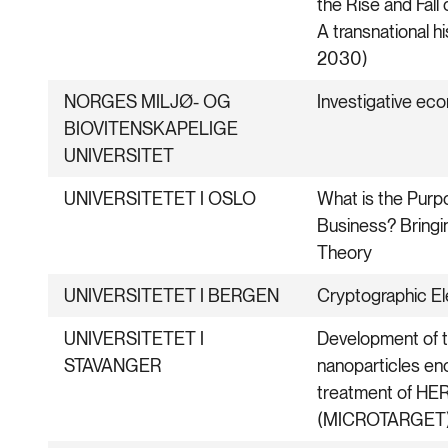
the Rise and Fall 
A transnational hi
2030)
NORGES MILJØ- OG
Investigative econ
BIOVITENSKAPELIGE
UNIVERSITET
UNIVERSITETET I OSLO
What is the Purp
Business? Bringi
Theory
UNIVERSITETET I BERGEN
Cryptographic El
UNIVERSITETET I
Development of t
STAVANGER
nanoparticles en
treatment of HER
(MICROTARGET)