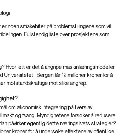
nologi
 er noen smakebiter på problemstillingene som vil
tildelingen. Fullstendig liste over prosjektene som
g? Hvor lett er det å angripe maskinlæringsmodeller
 Universitetet i Bergen får 12 millioner kroner for å
 mer motstandskraftige mot slike angrep.
gighet?
 mål om økonomisk integrering på tvers av
 til makt og tvang. Myndighetene forsøker å redusere
an påvirker egentlig dette næringslivets strategier?
llioner kroner for å undersøke effektene av offentlige