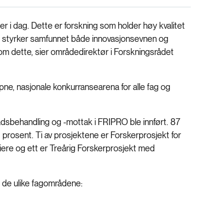
ler i dag. Dette er forskning som holder høy kvalitet
tid styrker samfunnet både innovasjonsevnen og
 dette, sier områdedirektør i Forskningsrådet
ne, nasjonale konkurransearena for alle fag og
adsbehandling og -mottak i FRIPRO ble innført. 87
9 prosent. Ti av prosjektene er Forskerprosjekt for
rriere og ett er Treårig Forskerprosjekt med
 på de ulike fagområdene: