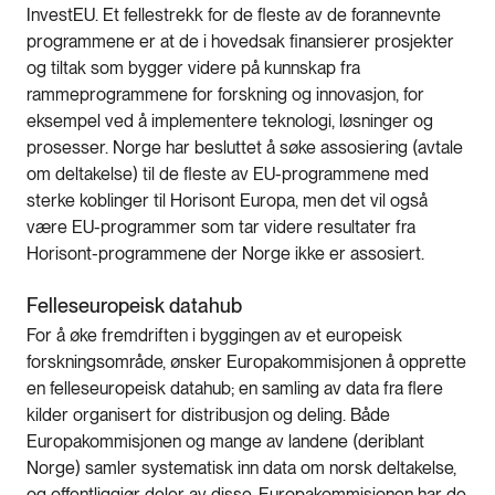
InvestEU. Et fellestrekk for de fleste av de forannevnte
programmene er at de i hovedsak finansierer prosjekter
og tiltak som bygger videre på kunnskap fra
rammeprogrammene for forskning og innovasjon, for
eksempel ved å implementere teknologi, løsninger og
prosesser. Norge har besluttet å søke assosiering (avtale
om deltakelse) til de fleste av EU-programmene med
sterke koblinger til Horisont Europa, men det vil også
være EU-programmer som tar videre resultater fra
Horisont-programmene der Norge ikke er assosiert.
Felleseuropeisk datahub
For å øke fremdriften i byggingen av et europeisk
forskningsområde, ønsker Europakommisjonen å opprette
en felleseuropeisk datahub; en samling av data fra flere
kilder organisert for distribusjon og deling. Både
Europakommisjonen og mange av landene (deriblant
Norge) samler systematisk inn data om norsk deltakelse,
og offentliggjør deler av disse. Europakommisjonen har de