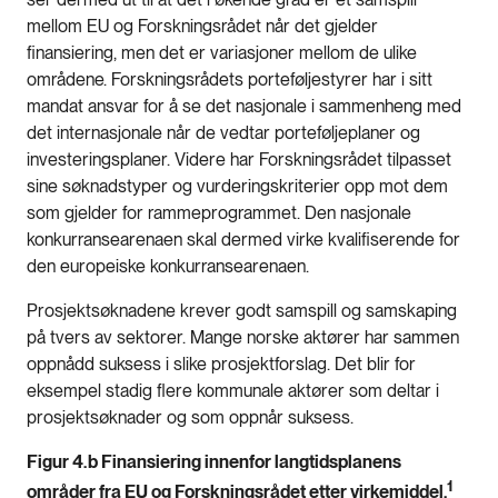
mellom EU og Forskningsrådet når det gjelder
finansiering, men det er variasjoner mellom de ulike
områdene. Forskningsrådets porteføljestyrer har i sitt
mandat ansvar for å se det nasjonale i sammenheng med
det internasjonale når de vedtar porteføljeplaner og
investeringsplaner. Videre har Forskningsrådet tilpasset
sine søknadstyper og vurderingskriterier opp mot dem
som gjelder for rammeprogrammet. Den nasjonale
konkurransearenaen skal dermed virke kvalifiserende for
den europeiske konkurransearenaen.
Prosjektsøknadene krever godt samspill og samskaping
på tvers av sektorer. Mange norske aktører har sammen
oppnådd suksess i slike prosjektforslag. Det blir for
eksempel stadig flere kommunale aktører som deltar i
prosjektsøknader og som oppnår suksess.
Figur 4.b Finansiering innenfor langtidsplanens
1
områder fra EU og Forskningsrådet etter virkemiddel.