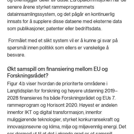
senere årene styrket rammeprogrammets
datainnsamlingssystem, og det pågår en kontinuerlig
innsats for å supplere disse dataene med eksterne data
som publikasjoner, patenter eller bedriftsdata.
Formålet med et slikt system vil er å kunne gi svar på
spørsmål innen politikk som ellers er vanskelige å
besvare.
Økt samspill om finansiering mellom EU og
Forskningsrådet?
Figur 4.b viser hvordan de prioriterte områdene i
Langtidsplan for forskning og høyere utdanning 2019–
2028 finansieres fra både Forskningsrådet og EUs 7.
rammeprogram og Horisont 2020. Høyest er andelen
innenfor IKT og digital transformasjon, innenfor
muliggjørende teknologier, styrket konkurransekraft og
innovasjonsevne og klima, miljø og miljøvennlig energi. Det
ser dermed ut til at det i økende grad er et samspill