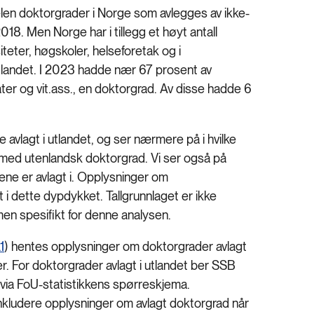
delen doktorgrader i Norge som avlegges av ikke-
18. Men Norge har i tillegg et høyt antall
iteter, høgskoler, helseforetak og i
 utlandet. I 2023 hadde nær 67 prosent av
ater og vit.ass., en doktorgrad. Av disse hadde 6
.
 avlagt i utlandet, og ser nærmere på i hvilke
ale med utenlandsk doktorgrad. Vi ser også på
ene er avlagt i. Opplysninger om
 i dette dypdykket. Tallgrunnlaget er ikke
men spesifikt for denne analysen.
1
) hentes opplysninger om doktorgrader avlagt
r. For doktorgrader avlagt i utlandet ber SSB
 via FoU-statistikkens spørreskjema.
inkludere opplysninger om avlagt doktorgrad når