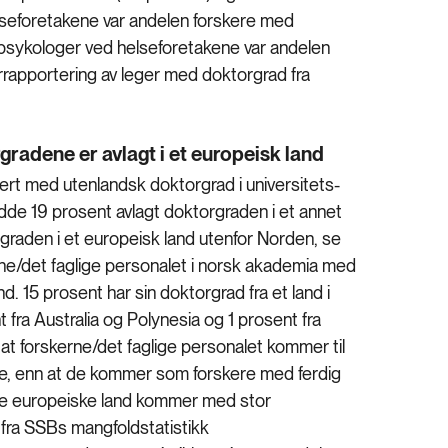
elseforetakene var andelen forskere med
 psykologer ved helseforetakene var andelen
rrapportering av leger med doktorgrad fra
gradene er avlagt i et europeisk land
ert med utenlandsk doktorgrad i universitets-
dde 19 prosent avlagt doktorgraden i et annet
graden i et europeisk land utenfor Norden, se
erne/det faglige personalet i norsk akademia med
d. 15 prosent har sin doktorgrad fra et land i
 fra Australia og Polynesia og 1 prosent fra
e at forskerne/det faglige personalet kommer til
de, enn at de kommer som forskere med ferdig
dre europeiske land kommer med stor
 fra SSBs mangfoldstatistikk