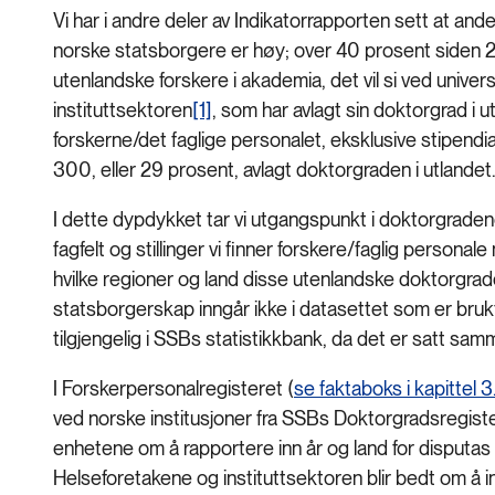
Vi har i andre deler av Indikatorrapporten sett at an
norske statsborgere er høy; over 40 prosent siden 20
utenlandske forskere i akademia, det vil si ved univers
instituttsektoren
[1]
, som har avlagt sin doktorgrad i
forskerne/det faglige personalet, eksklusive stipendi
300, eller 29 prosent, avlagt doktorgraden i utlandet
I dette dypdykket tar vi utgangspunkt i doktorgradene
fagfelt og stillinger vi finner forskere/faglig person
hvilke regioner og land disse utenlandske doktorgrad
statsborgerskap inngår ikke i datasettet som er brukt
tilgjengelig i SSBs statistikkbank, da det er satt sam
I Forskerpersonalregisteret (
se faktaboks i kapittel 3.
ved norske institusjoner fra SSBs Doktorgradsregiste
enhetene om å rapportere inn år og land for disputas
Helseforetakene og instituttsektoren blir bedt om å 