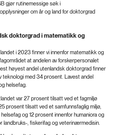
SB gjør rutinemessige søk i
 opplysninger om år og land for doktorgrad
ndsk doktorgrad i matematikk og
landet i 2023 finner vi innenfor matematikk og
e fagområdet at andelen av forskerpersonalet
est høyest andel utenlandsk doktorgrad finner
 av teknologi med 34 prosent. Lavest andel
og helsefag.
andet var 27 prosent tilsatt ved et fagmiljø
5 prosent tilsatt ved et samfunnsfaglig miljø,
g helsefag og 12 prosent innenfor humaniora og
or landbruks-, fiskerifag og veterinærmedisin.