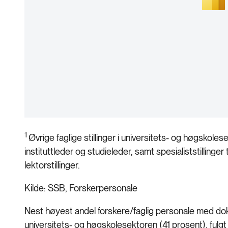
1
Øvrige faglige stillinger i universitets- og høgskol
instituttleder og studieleder, samt spesialiststillinge
lektorstillinger.
Kilde: SSB, Forskerpersonale
Nest høyest andel forskere/faglig personale med dokto
universitets- og høgskolesektoren (41 prosent), fulgt