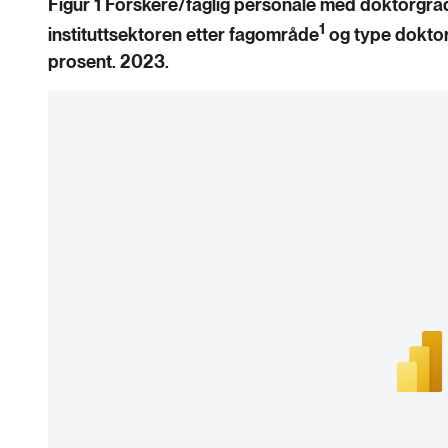
Figur
1
Forskere/faglig personale med doktorgrad 
1
instituttsektoren etter fagområde
og type doktor
prosent. 2023.