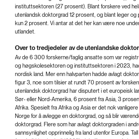
instituttsektoren (27 prosent). Blant forskere ved h
utenlandsk doktorgrad 12 prosent, og blant leger og
kun 2 prosent. Vi antar at det her kan være noe unde
utlandet.
Over to tredjedeler av de utenlandske doktor
Av de 6 300 forskerne/faglig ansatte som var registr
og høgskolesektoren og instituttsektoren i 2023, ha
nordisk land. Mer enn halvparten hadde avlagt doktor
figur 3, noe som tilsier at rundt 70 prosent av forsk
utenlandsk doktorgrad har disputert i et europeisk lan
Sør- eller Nord-Amerika, 6 prosent fra Asia, 3 prosent
Afrika. Spesielt fra Afrika og Asia er det nok vanliger
Norge for å avlegge en doktorgrad, og så blir væren
doktorgrad. Flere som har avlagt doktorgraden i an
sannsynlighet opprinnelig fra land utenfor Europa
.
Tall