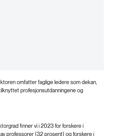
esektoren omfatter faglige ledere som dekan,
r tilknyttet profesjonsutdanningene og
rgrad finner vi i 2023 for forskere i
 av professorer (32 prosent) og forskere i