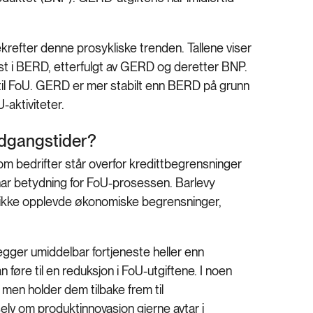
efter denne prosykliske trenden. Tallene viser
yest i BERD, etterfulgt av GERD og deretter BNP.
 til FoU. GERD er mer stabilt enn BERD på grunn
U-aktiviteter.
nedgangstider?
om bedrifter står overfor kredittbegrensninger
l har betydning for FoU-prosessen. Barlevy
 ikke opplevde økonomiske begrensninger,
egger umiddelbar fortjeneste heller enn
 føre til en reduksjon i FoU-utgiftene. I noen
, men holder dem tilbake frem til
elv om produktinnovasjon gjerne avtar i