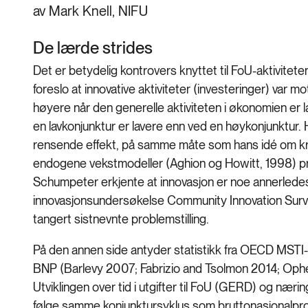
av Mark Knell, NIFU
De lærde strides
Det er betydelig kontrovers knyttet til FoU-aktivite
foreslo at innovative aktiviteter (investeringer) var mo
høyere når den generelle aktiviteten i økonomien er la
en lavkonjunktur er lavere enn ved en høykonjunktur.
rensende effekt, på samme måte som hans idé om k
endogene vekstmodeller (Aghion og Howitt, 1998) pre
Schumpeter erkjente at innovasjon er noe annerledes
innovasjonsundersøkelse Community Innovation Survey 
tangert sistnevnte problemstilling.
På den annen side antyder statistikk fra OECD MSTI
BNP (Barlevy 2007; Fabrizio and Tsolmon 2014; Ophe
Utviklingen over tid i utgifter til FoU (GERD) og nærin
følge samme konjunktursyklus som bruttonasjonalpro