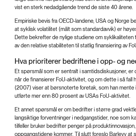
vist en sterk nedadgående trend de siste 40 årene.
Empiriske bevis fra OECD-landene, USA og Norge bekr
at syklisk volatilitet (målt som standardavvik) er hø
Dette bekrefter de nylige studiene om syklikaliteten
av den relative stabiliteten til statlig finansiering av Fo
Hva prioriterer bedriftene i opp- og 
Et spørsmål som er sentralt i samtidsdiskusjoner, er 
når de finansierer FoU-aktivitet, og om dette i så fal
(2007) viser at børsnoterte foretak, som han mente
utførte mer enn 80 prosent av USAs FoU-aktivitet.
Et annet spørsmål er om bedrifter i større grad vektl
langsiktige forventninger i nedgangstider, noe som kan
tilfeller bruker bedrifter penger på produktinnovasjon
oppgangstidene kommer. Til slutt foreslo Barlevy at s