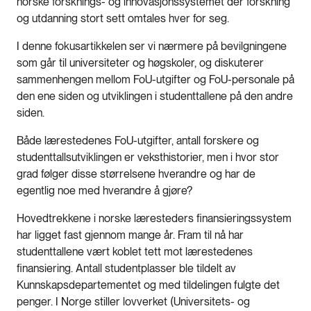
norske forsknings- og innovasjonssystemet der forskning
og utdanning stort sett omtales hver for seg.
I denne fokusartikkelen ser vi nærmere på bevilgningene
som går til universiteter og høgskoler, og diskuterer
sammenhengen mellom FoU-utgifter og FoU-personale på
den ene siden og utviklingen i studenttallene på den andre
siden.
Både lærestedenes FoU-utgifter, antall forskere og
studenttallsutviklingen er veksthistorier, men i hvor stor
grad følger disse størrelsene hverandre og har de
egentlig noe med hverandre å gjøre?
Hovedtrekkene i norske læresteders finansieringssystem
har ligget fast gjennom mange år. Fram til nå har
studenttallene vært koblet tett mot lærestedenes
finansiering. Antall studentplasser ble tildelt av
Kunnskapsdepartementet og med tildelingen fulgte det
penger. I Norge stiller lovverket (Universitets- og