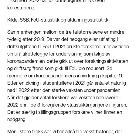
*Estimert 2022-tall for driftsutgifter til FoU ved
lærestedene.
Kilde: SSB, FoU-statistikk og utdanningsstatistikk
Sammenhengen mellom de tre tallstørrelsene er mindre
tydelig etter 2019. Da var det nedgang eller utflating i
driftsutgiftene til FoU. I 2021 brukte forskerne mer av tiden
sin til å tilrettelegge for undervisning som følge av
koronapandemien, dette gikk ut over forskningsaktiviteten
og driftsutgiftene som gikk til FoU ble redusert. Se
nærmere om koronapandemiens innvirkning i kapittel 1.1.
Etter en økning i studenttallene i 2021 går antallet naturlig
ned i 2022 etter den sterke veksten under pandemien.
Når det gjelder antall forskere var veksten noe lavere i
2022 enn i de 3 foregående statistikkårgangene i figuren.
Det er særlig i stillingsgruppen forskere vi her finner en
nedgang.
Men i store trekk ser vi her altså tre vekst historier, der