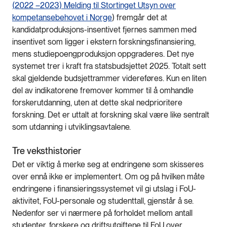
(2022 –2023) Melding til Stortinget Utsyn over
kompetansebehovet i Norge
) fremgår det at
kandidatproduksjons-insentivet fjernes sammen med
insentivet som ligger i ekstern forskningsfinansiering,
mens studiepoengproduksjon oppgraderes. Det nye
systemet trer i kraft fra statsbudsjettet 2025. Totalt sett
skal gjeldende budsjettrammer videreføres. Kun en liten
del av indikatorene fremover kommer til å omhandle
forskerutdanning, uten at dette skal nedprioritere
forskning. Det er uttalt at forskning skal være like sentralt
som utdanning i utviklingsavtalene.
Tre veksthistorier
Det er viktig å merke seg at endringene som skisseres
over ennå ikke er implementert. Om og på hvilken måte
endringene i finansieringssystemet vil gi utslag i FoU-
aktivitet, FoU-personale og studenttall, gjenstår å se.
Nedenfor ser vi nærmere på forholdet mellom antall
studenter, forskere og driftsutgiftene til FoU over