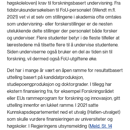
høgskoleloven) krav til forskningsbasert undervisning. Fra
tidsbruksundersøkelsen til FoU-personalet (Wendt m.fl.
2021) vet vi at selv om stillingene i akademia ofte omtales
som undervisning- eller forskerstillinger er de nesten
utelukkende delte stillinger der personalet både forsker
og underviser. Flere studenter betyr i de fleste tilfeller at
lærestedene må tilsette flere til å undervise studentene.
Siden underviserne også bruker en del av tiden sin til
forskning, vil dermed også FoU-utgiftene øke.
Det har i mange år vært en åpen ramme for resultatbasert
uttelling basert på kandidatproduksjon,
studiepoengproduksjon og doktorgrader. I tillegg har
ekstern finansiering fra, for eksempel Forskningsrådet
eller EUs rammeprogram for forskning og innovasjon, gitt
uttelling innenfor en lukket ramme. I 2021 satte
Kunnskapsdepartementet ned et utvalg (Hatlen-utvalget)
som skulle vurdere finansieringen av universiteter og
høgskoler. I Regjeringens utsynsmelding (
Meld. St. 14