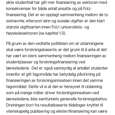
økte studenttall har gitt mer finansiering av sektoren med
konsekvenser for både antall ansatte og på FoU-
finansiering. Det er en opplagt sammenheng mellom de to
sistnevnte, ettersom lønn og sosiale utgifter er den klart
største utgiftsarten innen FoU i universitets- og
høyskolesektoren (se kapittel 1.3).
På grunn av den vedtatte politikken om at utdanningene
skal være forskningsbaserte, er det grunn til å anta at det
har vært en sterk sammenheng mellom finansieringen av
studentplasser og forskningsfinansiering ved
lærestedene. Det er også sannsynlig at antallet studenter
innenfor et gitt fagområde har betydelig påvirkning på
finansieringen av forskningsinnsatsen innen det samme
fagområdet. Dette vil si at det er hensynet til utdanning
som på mange måter driver forskningsinnsatsen ved
lærestedene, ikke samfunnets generelle forskningsbehov.
Dreiningen bort fra resultatbaserte tildelinger knyttet til
vitenskapelig publisering og eksternfinansiering kan være