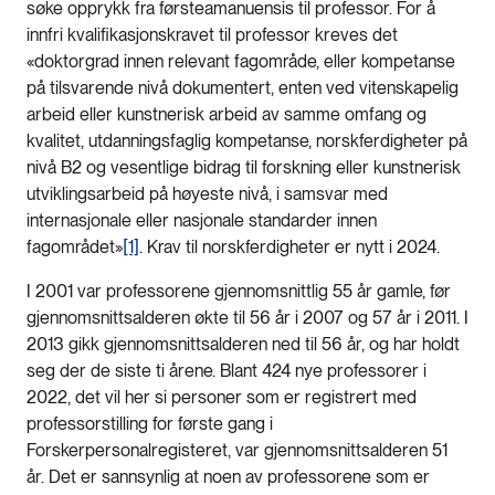
søke opprykk fra førsteamanuensis til professor. For å
innfri kvalifikasjonskravet til professor kreves det
«doktorgrad innen relevant fagområde, eller kompetanse
på tilsvarende nivå dokumentert, enten ved vitenskapelig
arbeid eller kunstnerisk arbeid av samme omfang og
kvalitet, utdanningsfaglig kompetanse, norskferdigheter på
nivå B2 og vesentlige bidrag til forskning eller kunstnerisk
utviklingsarbeid på høyeste nivå, i samsvar med
internasjonale eller nasjonale standarder innen
fagområdet»
[1]
. Krav til norskferdigheter er nytt i 2024.
I 2001 var professorene gjennomsnittlig 55 år gamle, før
gjennomsnittsalderen økte til 56 år i 2007 og 57 år i 2011. I
2013 gikk gjennomsnittsalderen ned til 56 år, og har holdt
seg der de siste ti årene. Blant 424 nye professorer i
2022, det vil her si personer som er registrert med
professorstilling for første gang i
Forskerpersonalregisteret, var gjennomsnittsalderen 51
år. Det er sannsynlig at noen av professorene som er