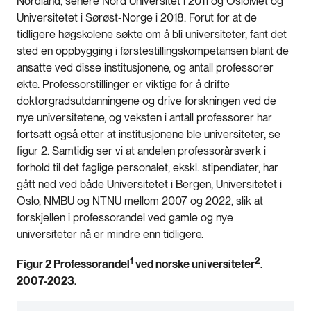
Nordland, senere Nord Universitet i 2011 og OsloMet og
Universitetet i Sørøst-Norge i 2018. Forut for at de
tidligere høgskolene søkte om å bli universiteter, fant det
sted en oppbygging i førstestillingskompetansen blant de
ansatte ved disse institusjonene, og antall professorer
økte. Professorstillinger er viktige for å drifte
doktorgradsutdanningene og drive forskningen ved de
nye universitetene, og veksten i antall professorer har
fortsatt også etter at institusjonene ble universiteter, se
figur 2. Samtidig ser vi at andelen professorårsverk i
forhold til det faglige personalet, ekskl. stipendiater, har
gått ned ved både Universitetet i Bergen, Universitetet i
Oslo, NMBU og NTNU mellom 2007 og 2022, slik at
forskjellen i professorandel ved gamle og nye
universiteter nå er mindre enn tidligere.
1
2
Figur 2 Professorandel
ved norske universiteter
.
2007-2023.