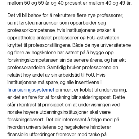
mellom 50 og 59 år og 40 prosent er mellom 40 og 49 år.
Det vil bli behov for å rekruttere flere nye professorer,
samt førsteamanuenser som opparbeider seg
professorkompetanse, hvis institusjonene ønsker å
opprettholde antallet professorer og FoU-aktiviteten
knyttet til professorstillingene. Både de nye universitetene
og flere av høgskolene har satset på å bygge opp
forskningskompetansen sin de senere årene, og har økt
professorandelen. Samtidig bruker professorene en
relativt høy andel av sin arbeidstid til FoU. Hvis
institusjonene må spare, og alle insentivene i
finansieringssystemet
primært er koblet til undervisning,
er det en fare for at forskning blir salderingspost. Dette
står i kontrast til prinsippet om at undervisningen ved
norske høyere utdanningsinstitusjoner skal være
forskningsbasert. Det blir interessant å følge med på
hvordan universitetene og høgskolene håndterer
finansielle utfordringer fremover med tanke på