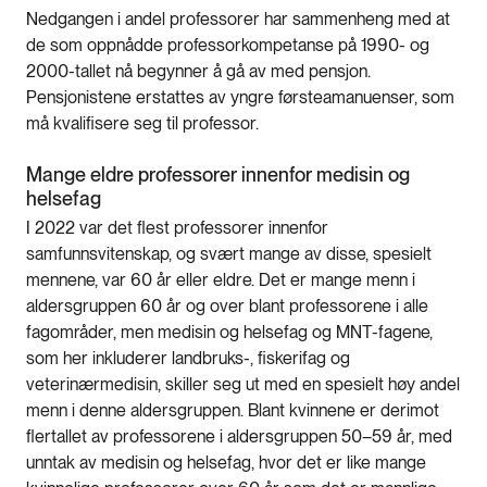
Nedgangen i andel professorer har sammenheng med at
de som oppnådde professorkompetanse på 1990- og
2000-tallet nå begynner å gå av med pensjon.
Pensjonistene erstattes av yngre førsteamanuenser, som
må kvalifisere seg til professor.
Mange eldre professorer innenfor medisin og
helsefag
I 2022 var det flest professorer innenfor
samfunnsvitenskap, og svært mange av disse, spesielt
mennene, var 60 år eller eldre. Det er mange menn i
aldersgruppen 60 år og over blant professorene i alle
fagområder, men medisin og helsefag og MNT-fagene,
som her inkluderer landbruks-, fiskerifag og
veterinærmedisin, skiller seg ut med en spesielt høy andel
menn i denne aldersgruppen. Blant kvinnene er derimot
flertallet av professorene i aldersgruppen 50–59 år, med
unntak av medisin og helsefag, hvor det er like mange