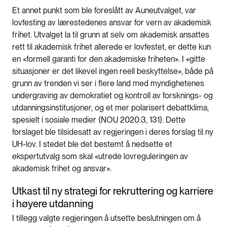
Et annet punkt som ble foreslått av Auneutvalget, var
lovfesting av lærestedenes ansvar for vern av akademisk
frihet. Utvalget la til grunn at selv om akademisk ansattes
rett til akademisk frihet allerede er lovfestet, er dette kun
en «formell garanti for den akademiske friheten». I «gitte
situasjoner er det likevel ingen reell beskyttelse», både på
grunn av trenden vi ser i flere land med myndighetenes
undergraving av demokratiet og kontroll av forsknings- og
utdanningsinstitusjoner, og et mer polarisert debattklima,
spesielt i sosiale medier (NOU 2020:3, 131). Dette
forslaget ble tilsidesatt av regjeringen i deres forslag til ny
UH-lov. I stedet ble det bestemt å nedsette et
ekspertutvalg som skal «utrede lovreguleringen av
akademisk frihet og ansvar».
Utkast til ny strategi for rekruttering og karriere
i høyere utdanning
I tillegg valgte regjeringen å utsette beslutningen om å