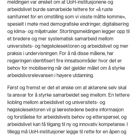
meldingen var ønsket om at UoH-institusjonene og
arbeidslivet burde samarbeide tettere for «å ruste
samfunnet for en omstilling som vi visste måtte komme»,
spesielt i møte med demografiske endringer, digitalisering
og klima- og miljøtrusler. Stortingsmeldingen legger opp til
et bredere og mer systematisk samarbeid mellom
universitets- og høgskolesektoren og arbeidslivet​ og mer
praksis i undervisningen. For å nå disse målene, har
regjeringen identifisert fire innsatsområder hvor det er
behov for mobilisering når det gjelder målet om å styrke
arbeidslivsrelevansen i høyere utdanning.
Først og fremst er det et ønske om at aktørene selv skal
ta ansvar for å styrke samarbeidet seg imellom. En tettere
kobling mellom arbeidslivet og universitets- og
høgskolesektoren vil gi lærestedene bedre informasjon
og forståelse for arbeidslivets behov og etterspørsel, og
arbeidslivet kan få tilgang til ny og innovativ kompetanse. I
tillegg må UoH-institusjoner legge til rette for en åpen og