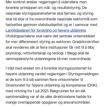
Mer konkret ønsker regjeringen å videreføre, men
forenkle, prinsippet om mål- og resultatstyring. De
nasjonale styringsparameterne skal fjernes, og styring
skal nå skje ut fra overordnede nasjonale sektormål som
fastsettes gjennom statsbudsjettet og er i samsvar med
Langtidsplanen for forskning og høyere utdanning
.
Utviklingsavtalene skal være det sentrale virkemiddelet
for mer differensiert styring av sektoren. Gradsforskriften
skal revideres slik at flere institusjoner får rett til å tilby
psykologi, rettsvitenskap og teologi. I tillegg skal de
rammeplanstyrte utdanningene bli mer overordnede.
I tråd med ønsket om å forenkle styringssystemet for
høyere utdanning varslet regjeringen i Styringsmeldingen
at de kom til å slå sammen flere virksomheter til
Direktoratet for høyere utdanning og kompetanse (DHK),
med virkning fra 1. juli 2021. Bakgrunnen for en slik
sammenslåing var at de ulike direktoratene hadde for
mange overlappende oppgaver og ansvarsområder,