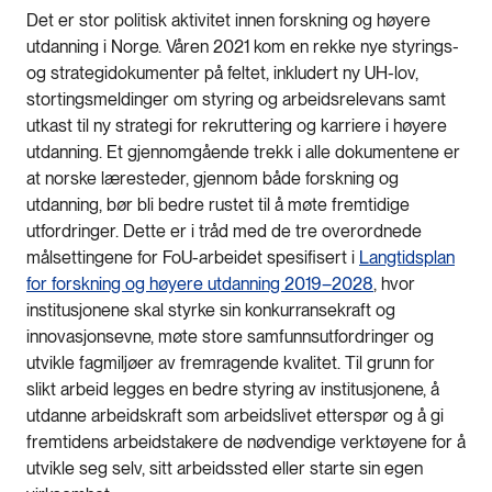
Det er stor politisk aktivitet innen forskning og høyere
utdanning i Norge. Våren 2021 kom en rekke nye styrings-
og strategidokumenter på feltet, inkludert ny UH-lov,
stortingsmeldinger om styring og arbeidsrelevans samt
utkast til ny strategi for rekruttering og karriere i høyere
utdanning. Et gjennomgående trekk i alle dokumentene er
at norske læresteder, gjennom både forskning og
utdanning, bør bli bedre rustet til å møte fremtidige
utfordringer. Dette er i tråd med de tre overordnede
målsettingene for FoU-arbeidet spesifisert i
Langtidsplan
for forskning og høyere utdanning 2019–2028
, hvor
institusjonene skal styrke sin konkurransekraft og
innovasjonsevne, møte store samfunnsutfordringer og
utvikle fagmiljøer av fremragende kvalitet. Til grunn for
slikt arbeid legges en bedre styring av institusjonene, å
utdanne arbeidskraft som arbeidslivet etterspør og å gi
fremtidens arbeidstakere de nødvendige verktøyene for å
utvikle seg selv, sitt arbeidssted eller starte sin egen