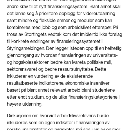
andre krav til et nytt finansieringssystem. Blant annet skal
det lønne seg å prioritere opplegg for videreutdanning
samt mindre og fleksible emner og moduler som kan
kombineres med jobb og som arbeidslivet etterspør. På
tross av Stortingets vedtak kom det imidlertid ikke forslag
til konkrete endringer av finansieringssystemet i
Styringsmeldingen. Den legger isteden opp til en helhetlig
gjennomgang av hvordan finansieringen av universitets-
og høgskolesektoren bedre kan ivareta politiske mål,
sektoransvaret og bedre ressursutnyttelse. Dette
inkluderer en vurdering av de eksisterende
resultatbaserte indikatorene, økonomiske insentiver
basert på blant annet relevant arbeid blant studentene
etter endt studium, og de ulike finansieringskategoriene i
høyere utdanning.
Diskusjonen om hvorvidt arbeidslivsrelevans burde
inkluderes som en egen indikator i finansieringen av
norske universiteter og høgskoler, må ses i lys av en mer