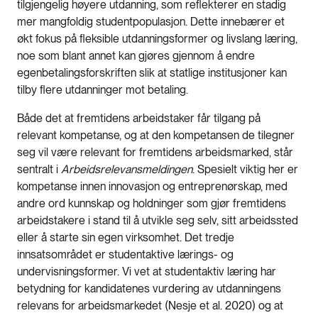
tilgjengelig høyere utdanning, som reflekterer en stadig
mer mangfoldig studentpopulasjon. Dette innebærer et
økt fokus på fleksible utdanningsformer og livslang læring,
noe som blant annet kan gjøres gjennom å endre
egenbetalingsforskriften slik at statlige institusjoner kan
tilby flere utdanninger mot betaling.
Både det at fremtidens arbeidstaker får tilgang på
relevant kompetanse, og at den kompetansen de tilegner
seg vil være relevant for fremtidens arbeidsmarked, står
sentralt i
Arbeidsrelevansmeldingen
. Spesielt viktig her er
kompetanse innen innovasjon og entreprenørskap, med
andre ord kunnskap og holdninger som gjør fremtidens
arbeidstakere i stand til å utvikle seg selv, sitt arbeidssted
eller å starte sin egen virksomhet. Det tredje
innsatsområdet er studentaktive lærings- og
undervisningsformer. Vi vet at studentaktiv læring har
betydning for kandidatenes vurdering av utdanningens
relevans for arbeidsmarkedet (Nesje et al. 2020) og at