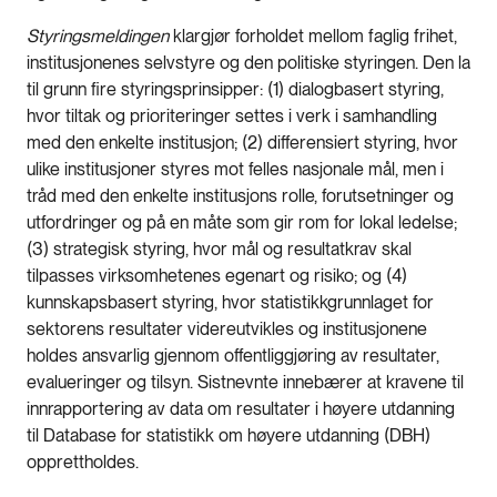
Styringsmeldingen
klargjør forholdet mellom faglig frihet,
institusjonenes selvstyre og den politiske styringen. Den la
til grunn fire styringsprinsipper: (1) dialogbasert styring,
hvor tiltak og prioriteringer settes i verk i samhandling
med den enkelte institusjon; (2) differensiert styring, hvor
ulike institusjoner styres mot felles nasjonale mål, men i
tråd med den enkelte institusjons rolle, forutsetninger og
utfordringer og på en måte som gir rom for lokal ledelse;
(3) strategisk styring, hvor mål og resultatkrav skal
tilpasses virksomhetenes egenart og risiko; og (4)
kunnskapsbasert styring, hvor statistikkgrunnlaget for
sektorens resultater videreutvikles og institusjonene
holdes ansvarlig gjennom offentliggjøring av resultater,
evalueringer og tilsyn. Sistnevnte innebærer at kravene til
innrapportering av data om resultater i høyere utdanning
til Database for statistikk om høyere utdanning (DBH)
opprettholdes.