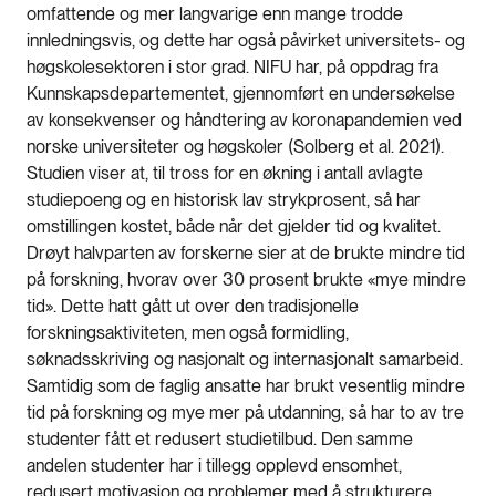
omfattende og mer langvarige enn mange trodde
innledningsvis, og dette har også påvirket universitets- og
høgskolesektoren i stor grad. NIFU har, på oppdrag fra
Kunnskapsdepartementet, gjennomført en undersøkelse
av konsekvenser og håndtering av koronapandemien ved
norske universiteter og høgskoler (Solberg et al. 2021).
Studien viser at, til tross for en økning i antall avlagte
studiepoeng og en historisk lav strykprosent, så har
omstillingen kostet, både når det gjelder tid og kvalitet.
Drøyt halvparten av forskerne sier at de brukte mindre tid
på forskning, hvorav over 30 prosent brukte «mye mindre
tid». Dette hatt gått ut over den tradisjonelle
forskningsaktiviteten, men også formidling,
søknadsskriving og nasjonalt og internasjonalt samarbeid.
Samtidig som de faglig ansatte har brukt vesentlig mindre
tid på forskning og mye mer på utdanning, så har to av tre
studenter fått et redusert studietilbud. Den samme
andelen studenter har i tillegg opplevd ensomhet,
redusert motivasjon og problemer med å strukturere