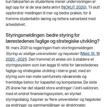
kun halvparten av studentene mener undervisningen er
lagt opp for at de skal delta aktivt (
NOKUT 2020).
Til slutt
oppfordrer meldingen til mer og bedre praksis​, for å
fremme studentaktiv læring og tettere samarbeid med
arbeidslivet.
Styringsmeldingen: bedre styring for
lærestedenes faglige og strategiske utvikling?
19. mars 2021 la regjeringen frem stortingsmeldingen
Styring av statlige universiteter og høyskoler
(
Meld. St. 19
2020 –2021
). Den fremmet et ønske om å etablere et
styringssystem som kan legge til rette for lærestedenes
faglige og strategiske utvikling i større grad, med en
styring som kan møte samfunnets nåværende og
fremtidige behov for kapasitet og kompetanse. De siste
25 årene har det skjedd store endringer i UoH-sektoren,
med et endret finansieringssystem, en styrket
styringsdialog, fusjoner av flere universiteter og høgskoler
og endringer og sammenslåinger av direktorater.