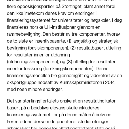
flere opposisjonspartier på Stortinget, blant annet fordi
den ikke imøtekom deres krav om endringer i
finansieringssystemet for universiteter og høgskoler. I dag
finansieres norske UH-institusjoner gjennom en
rammebevilgning. Den består av tre komponenter, hvorav
de to siste er insentivbaserte: (1) langsiktig og strategisk
bevilgning (basiskomponenten), (2) resultatbasert uttelling
for resultater innenfor utdanning
(utdanningskomponenten), og (3) uttelling for resultater
innenfor forskning (forskningskomponenten). Denne
finansieringsmodellen ble gjennomgått og videreført av en
ekspertgruppe nedsatt av Kunnskapsministeren i 2014,
med noen mindre endringer.
Det var stortingsflertallets ønske at en resultatindikator
basert på arbeidslivsrelevans skulle inkluderes i
finansieringssystemet, for på denne måten å belønne
lærestedene dersom de prioriterer studieretninger
arbeidslivet har behov for. Stortingsflertallet stilte også