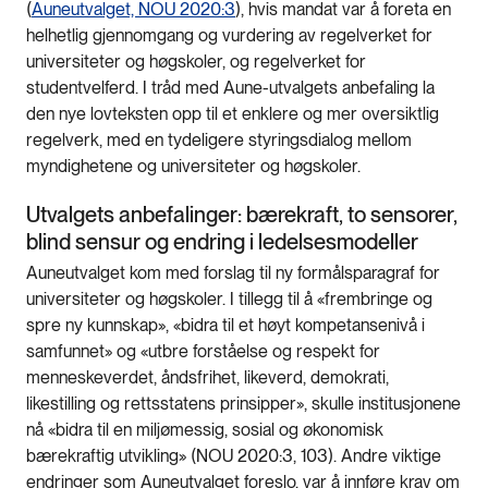
(
Auneutvalget, NOU 2020:3
), hvis mandat var å foreta en
helhetlig gjennomgang og vurdering av regelverket for
universiteter og høgskoler, og regelverket for
studentvelferd. I tråd med Aune-utvalgets anbefaling la
den nye lovteksten opp til et enklere og mer oversiktlig
regelverk, med en tydeligere styringsdialog mellom
myndighetene og universiteter og høgskoler.
Utvalgets anbefalinger: bærekraft, to sensorer,
blind sensur og endring i ledelsesmodeller
Auneutvalget kom med forslag til ny formålsparagraf for
universiteter og høgskoler. I tillegg til å «frembringe og
spre ny kunnskap», «bidra til et høyt kompetansenivå i
samfunnet» og «utbre forståelse og respekt for
menneskeverdet, åndsfrihet, likeverd, demokrati,
likestilling og rettsstatens prinsipper», skulle institusjonene
nå «bidra til en miljømessig, sosial og økonomisk
bærekraftig utvikling» (NOU 2020:3, 103). Andre viktige
endringer som Auneutvalget foreslo, var å innføre krav om