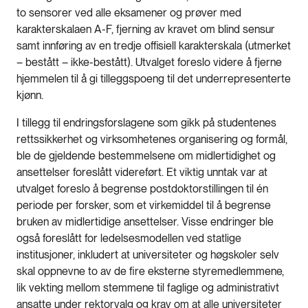
to sensorer ved alle eksamener og prøver med
karakterskalaen A-F, fjerning av kravet om blind sensur
samt innføring av en tredje offisiell karakterskala (utmerket
– bestått – ikke-bestått). Utvalget foreslo videre å fjerne
hjemmelen til å gi tilleggspoeng til det underrepresenterte
kjønn.
I tillegg til endringsforslagene som gikk på studentenes
rettssikkerhet og virksomhetenes organisering og formål,
ble de gjeldende bestemmelsene om midlertidighet og
ansettelser foreslått videreført. Et viktig unntak var at
utvalget foreslo å begrense postdoktorstillingen til én
periode per forsker, som et virkemiddel til å begrense
bruken av midlertidige ansettelser. Visse endringer ble
også foreslått for ledelsesmodellen ved statlige
institusjoner, inkludert at universiteter og høgskoler selv
skal oppnevne to av de fire eksterne styremedlemmene,
lik vekting mellom stemmene til faglige og administrativt
ansatte under rektorvalg og krav om at alle universiteter