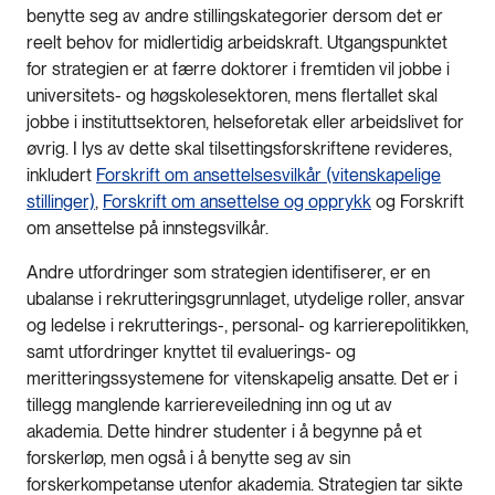
benytte seg av andre stillingskategorier dersom det er
reelt behov for midlertidig arbeidskraft. Utgangspunktet
for strategien er at færre doktorer i fremtiden vil jobbe i
universitets- og høgskolesektoren, mens flertallet skal
jobbe i instituttsektoren, helseforetak eller arbeidslivet for
øvrig. I lys av dette skal tilsettingsforskriftene revideres,
inkludert
Forskrift om ansettelsesvilkår (vitenskapelige
stillinger)
,
Forskrift om ansettelse og opprykk
og Forskrift
om ansettelse på innstegsvilkår.
Andre utfordringer som strategien identifiserer, er en
ubalanse i rekrutteringsgrunnlaget, utydelige roller, ansvar
og ledelse i rekrutterings-, personal- og karrierepolitikken,
samt utfordringer knyttet til evaluerings- og
meritteringssystemene for vitenskapelig ansatte. Det er i
tillegg manglende karriereveiledning inn og ut av
akademia. Dette hindrer studenter i å begynne på et
forskerløp, men også i å benytte seg av sin
forskerkompetanse utenfor akademia. Strategien tar sikte