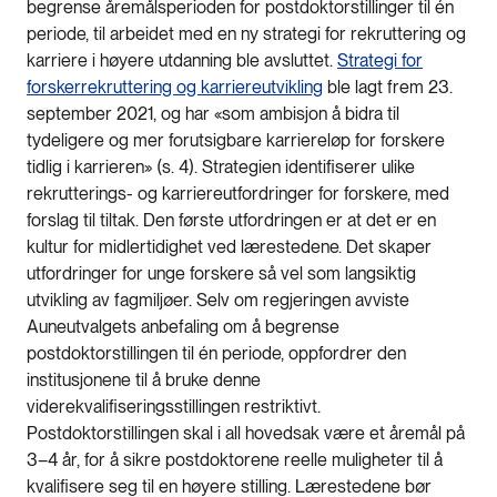
begrense åremålsperioden for postdoktorstillinger til én
periode, til arbeidet med en ny strategi for rekruttering og
karriere i høyere utdanning ble avsluttet.
Strategi for
forskerrekruttering og karriereutvikling
ble lagt frem 23.
september 2021, og har «som ambisjon å bidra til
tydeligere og mer forutsigbare karriereløp for forskere
tidlig i karrieren» (s. 4). Strategien identifiserer ulike
rekrutterings- og karriereutfordringer for forskere, med
forslag til tiltak. Den første utfordringen er at det er en
kultur for midlertidighet ved lærestedene. Det skaper
utfordringer for unge forskere så vel som langsiktig
utvikling av fagmiljøer. Selv om regjeringen avviste
Auneutvalgets anbefaling om å begrense
postdoktorstillingen til én periode, oppfordrer den
institusjonene til å bruke denne
viderekvalifiseringsstillingen restriktivt.
Postdoktorstillingen skal i all hovedsak være et åremål på
3–4 år, for å sikre postdoktorene reelle muligheter til å
kvalifisere seg til en høyere stilling. Lærestedene bør