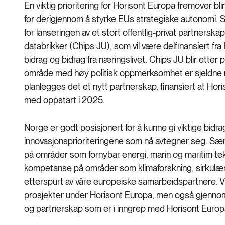
En viktig prioritering for Horisont Europa fremover blir 
for derigjennom å styrke EUs strategiske autonomi. S
for lanseringen av et stort offentlig-privat partnerska
databrikker (Chips JU), som vil være delfinansiert fr
bidrag og bidrag fra næringslivet. Chips JU blir etter
område med høy politisk oppmerksomhet er sjeldne mi
planlegges det et nytt partnerskap, finansiert at Hor
med oppstart i 2025.
Norge er godt posisjonert for å kunne gi viktige bidra
innovasjonsprioriteringene som nå avtegner seg. Særl
på områder som fornybar energi, marin og maritim tek
kompetanse på områder som klimaforskning, sirkul
etterspurt av våre europeiske samarbeidspartnere. Vi 
prosjekter under Horisont Europa, men også gjennom å
og partnerskap som er i inngrep med Horisont Euro