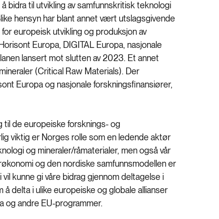
å bidra til utvikling av samfunnskritisk teknologi
like hensyn har blant annet vært utslagsgivende
p for europeisk utvikling og produksjon av
a Horisont Europa, DIGITAL Europa, nasjonale
 planen lansert mot slutten av 2023. Et annet
neraler (Critical Raw Materials). Der
isont Europa og nasjonale forskningsfinansiører,
g til de europeiske forsknings- og
ig viktig er Norges rolle som en ledende aktør
nologi og mineraler/råmaterialer, men også vår
ærøkonomi og den nordiske samfunnsmodellen er
vil kunne gi våre bidrag gjennom deltagelse i
 delta i ulike europeiske og globale allianser
pa og andre EU-programmer.