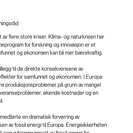
ningsråd
v flere store kriser. Klima- og naturkrisen har
eprogram for forskning og innovasjon er et
amfunnet og økonomien kan bli mer bærekraftig.
llegg til de direkte konsekvensene av
effekter for samfunnet og økonomien. I Europa
ore produksjonsproblemer på grunn av mangel
 leveranseproblemer, økende kostnader og en
l.
medførte en dramatisk forverring av
sen av fossil energi til Europa. Energisikkerheten
t seg avhengig import av fossil energi fra