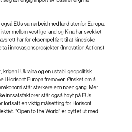
ker også EUs samarbeid med land utenfor Europa.
likter mellom vestlige land og Kina har svekket
avsrett har for eksempel ført til at kinesiske
elta i innovasjonsprosjekter (Innovation Actions)
r, krigen i Ukraina og en ustabil geopolitisk
gene i Horisont Europa fremover. Ønsket om å
lærøkonomi står sterkere enn noen gang. Mer
tiske innsatsfaktorer står også høyt på EUs
ortsatt en viktig målsetting for Horisont
ektivt. "Open to the World" er byttet ut med