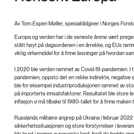
Av Tom-Espen Møller, spesialrådgiver i Norges Forsk
Europa og verden har i de seneste årene vært preget a
stått høyt på dagsordenen i en årrekke, og EUs ramm
viktig virkemiddel for å finne løsninger på hvordan s
I 2020 ble verden rammet av Covid-19-pandemien. I ti
pandemien, oppsto det en rekke indirekte, negative 
ble for eksempel industriproduksjonen rammet av st
på importerte innsatsfaktorer. Resultatet ble store
inflasjon vi må tilbake til 1980-tallet for å finne maken ti
Russlands militære angrep på Ukraina i februar 2022 
sikkerhetssituasjonen og store forstyrrelser i leveran
ble truet i mange europeiske land, fordi de hadde gjor