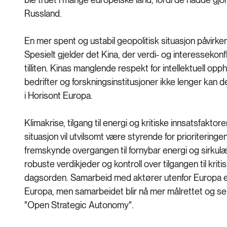
Russland.
En mer spent og ustabil geopolitisk situasjon påvir
Spesielt gjelder det Kina, der verdi- og interessekonf
tilliten. Kinas manglende respekt for intellektuell opph
bedrifter og forskningsinstitusjoner ikke lenger kan d
i Horisont Europa.
Klimakrise, tilgang til energi og kritiske innsatsfaktore
situasjon vil utvilsomt være styrende for prioriterin
fremskynde overgangen til fornybar energi og sirku
robuste verdikjeder og kontroll over tilgangen til kri
dagsorden. Samarbeid med aktører utenfor Europa er f
Europa, men samarbeidet blir nå mer målrettet og sel
"Open Strategic Autonomy".